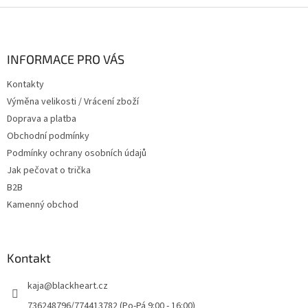
Z
á
p
a
INFORMACE PRO VÁS
t
Kontakty
í
Výměna velikosti / Vrácení zboží
Doprava a platba
Obchodní podmínky
Podmínky ochrany osobních údajů
Jak pečovat o trička
B2B
Kamenný obchod
Kontakt
kaja
@
blackheart.cz
736248796/774413782 (Po-Pá 9:00 - 16:00)