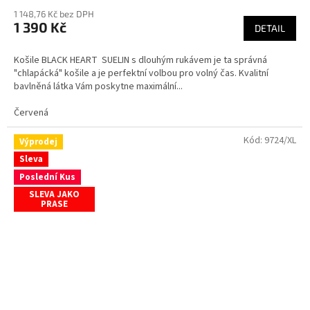
1 148,76 Kč bez DPH
1 390 Kč
DETAIL
Košile BLACK HEART SUELIN s dlouhým rukávem je ta správná
"chlapácká" košile a je perfektní volbou pro volný čas. Kvalitní
bavlněná látka Vám poskytne maximální...
Červená
Kód:
9724/XL
Výprodej
Sleva
Poslední Kus
SLEVA JAKO
PRASE