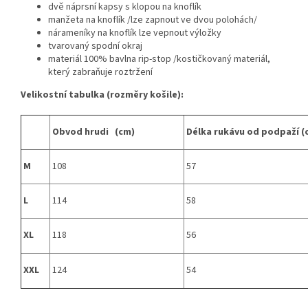
dvě náprsní kapsy s klopou na knoflík
manžeta na knoflík /lze zapnout ve dvou polohách/
nárameníky na knoflík lze vepnout výložky
tvarovaný spodní okraj
materiál 100% bavlna rip-stop /kostičkovaný materiál,
který zabraňuje roztržení
Velikostní tabulka (rozměry košile):
Obvod hrudi (cm)
Délka rukávu od podpaží (
M
108
57
L
114
58
XL
118
56
XXL
124
54