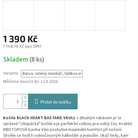
1 390 Kč
1 148,76 Kč bez DPH
Měrná
Skladem
(8 ks)
cena:
Varianta
Můžeme doručit do:
12.8.2026
Přidat do košíku
Košile BLACK HEART BASTARD SKULL
s dlouhým rukávem je ta
správná "chlapácká" košile a je perfektní volbou pro volný čas. Kvalitní
RIBSTOPOVÁ bavlna Vám poskytne maximální komfort při nošení.
Skvěle se hodí k volnočasovým kalhotám a jeansům. Ukaž tedy, kam