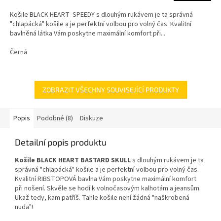
Košile BLACK HEART SPEEDY s dlouhým rukávem je ta správná
"chlapácká" košile a je perfektní volbou pro volný čas. Kvalitní
bavlněná látka Vám poskytne maximální komfort při...
Černá
ZOBRAZIT VŠECHNY SOUVISEJÍCÍ PRODUKTY
Popis
Podobné (8)
Diskuze
Detailní popis produktu
Košile BLACK HEART BASTARD SKULL
s dlouhým rukávem je ta
správná "chlapácká" košile a je perfektní volbou pro volný čas.
Kvalitní RIBSTOPOVÁ bavlna Vám poskytne maximální komfort
při nošení. Skvěle se hodí k volnočasovým kalhotám a jeansům.
Ukaž tedy, kam patříš. Tahle košile není žádná "naškrobená
nuda"!