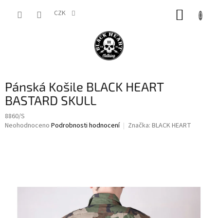
Přejít
NÁKUP
na
CZK
obsah
KOŠÍK
Pánská Košile BLACK HEART
BASTARD SKULL
8860/S
Průměrné
Neohodnoceno
Podrobnosti hodnocení
Značka:
BLACK HEART
hodnocení
produktu
je
0,0
z
5
hvězdiček.