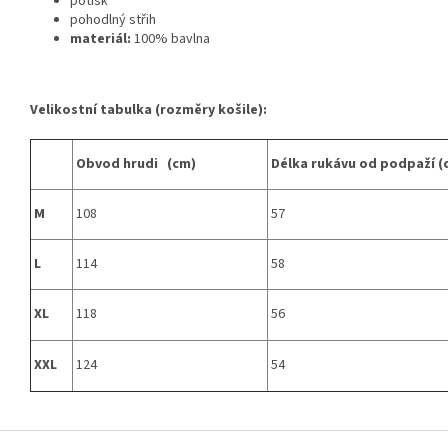
potisk
pohodlný střih
materiál:
100% bavlna
Velikostní tabulka (rozměry košile):
Obvod hrudi (cm)
Délka rukávu od podpaží (
M
108
57
L
114
58
XL
118
56
XXL
124
54
Z