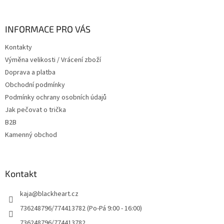
á
p
a
INFORMACE PRO VÁS
t
Kontakty
í
Výměna velikosti / Vrácení zboží
Doprava a platba
Obchodní podmínky
Podmínky ochrany osobních údajů
Jak pečovat o trička
B2B
Kamenný obchod
Kontakt
kaja
@
blackheart.cz
736248796/774413782 (Po-Pá 9:00 - 16:00)
736248796/774413782