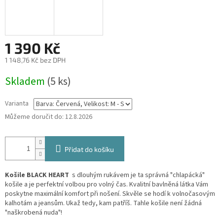
1 390 Kč
1 148,76 Kč bez DPH
Měrná
Skladem
(5 ks)
cena:
Varianta
Můžeme doručit do:
12.8.2026
Přidat do košíku
Košile BLACK HEART
s dlouhým rukávem je ta správná "chlapácká"
košile a je perfektní volbou pro volný čas. Kvalitní bavlněná látka Vám
poskytne maximální komfort při nošení. Skvěle se hodí k volnočasovým
kalhotám a jeansům. Ukaž tedy, kam patříš. Tahle košile není žádná
"naškrobená nuda"!