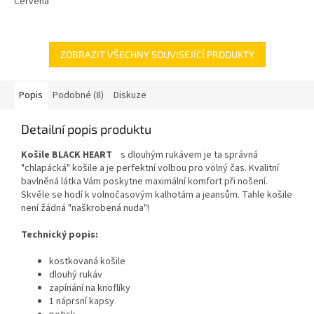
Červená
ZOBRAZIT VŠECHNY SOUVISEJÍCÍ PRODUKTY
Popis
Podobné (8)
Diskuze
Detailní popis produktu
Košile BLACK HEART
s dlouhým rukávem je ta správná
"chlapácká" košile a je perfektní volbou pro volný čas. Kvalitní
bavlněná látka Vám poskytne maximální komfort při nošení.
Skvěle se hodí k volnočasovým kalhotám a jeansům. Tahle košile
není žádná "naškrobená nuda"!
Technický popis:
kostkovaná košile
dlouhý rukáv
zapínání na knoflíky
1 náprsní kapsy