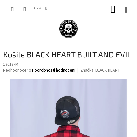
Přejít
NÁKUP
na
CZK
obsah
KOŠÍK
Košile BLACK HEART BUILT AND EVIL
19013/M
Průměrné
Neohodnoceno
Podrobnosti hodnocení
Značka:
BLACK HEART
hodnocení
produktu
je
0,0
z
5
hvězdiček.