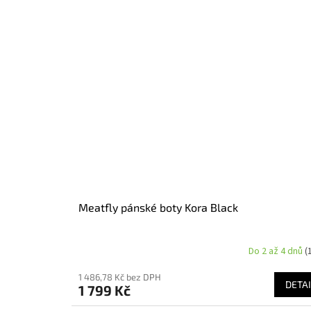
Meatfly pánské boty Kora Black
Do 2 až 4 dnů
(
1 486,78 Kč bez DPH
DETAI
1 799 Kč