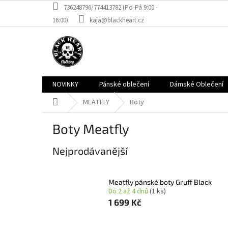
Přejít
736248796/774413782 (Po-Pá 9:00 -
na
16:00)
kaja@blackheart.cz
obsah
NOVINKY
Pánské oblečení
Dámské Oblečení
Domů
MEATFLY
Boty
Boty Meatfly
Nejprodávanější
Meatfly pánské boty Gruff Black
Do 2 až 4 dnů
(1 ks)
1 699 Kč