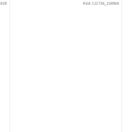
2838
Kód:
121726_104904