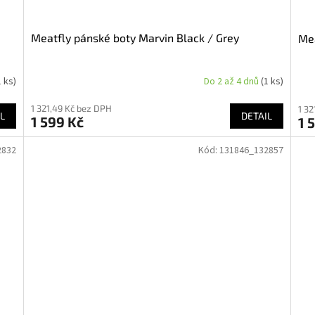
Meatfly pánské boty Marvin Black / Grey
Mea
1 ks)
Do 2 až 4 dnů
(1 ks)
1 321,49 Kč bez DPH
1 32
L
DETAIL
1 599 Kč
1 
2832
Kód:
131846_132857