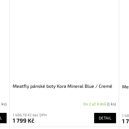
Meatfly pánské boty Kora Mineral Blue / Cremé
Mea
1 ks)
Do 2 až 4 dnů
(1 ks)
1 486,78 Kč bez DPH
1 4
L
DETAIL
1 799 Kč
1 