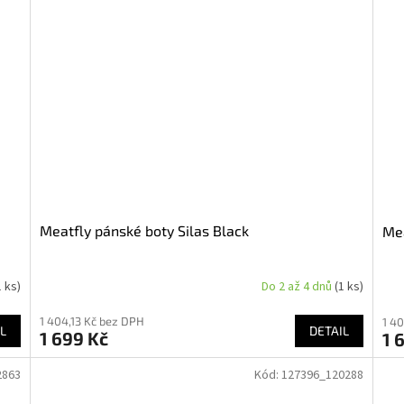
Meatfly pánské boty Silas Black
Mea
1 ks)
Do 2 až 4 dnů
(1 ks)
1 404,13 Kč bez DPH
1 4
L
DETAIL
1 699 Kč
1 
2863
Kód:
127396_120288