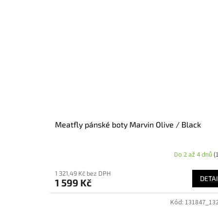
Meatfly pánské boty Marvin Olive / Black
Do 2 až 4 dnů
(
1 321,49 Kč bez DPH
DETAI
1 599 Kč
Kód:
131847_13