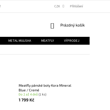
TBA
OBCHODNÍ PODMÍNKY
PODMÍNKY OCHRANY OSOBNÍCH ÚDAJŮ
CZK
Přihlášení
NÁKUPNÍ
Prázdný košík
KOŠÍK
METAL MULISHA
MEATFLY
VÝPRODEJ
B2B
Zn
Meatfly pánské boty Kora Mineral
Blue / Cremé
Do 2 až 4 dnů
(1 ks)
1 799 Kč