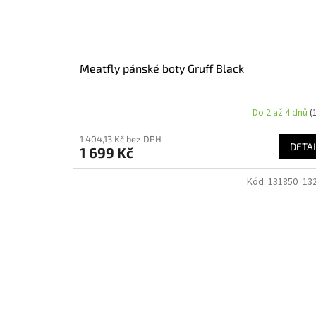
Meatfly pánské boty Gruff Black
Do 2 až 4 dnů
(
1 404,13 Kč bez DPH
DETAI
1 699 Kč
Kód:
131850_13