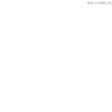
Kód:
131843_13