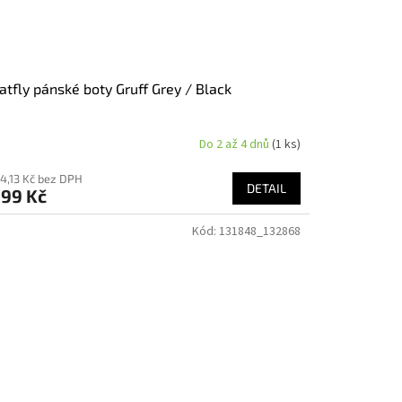
tfly pánské boty Gruff Grey / Black
Do 2 až 4 dnů
(1 ks)
04,13 Kč bez DPH
DETAIL
699 Kč
Kód:
131848_132868