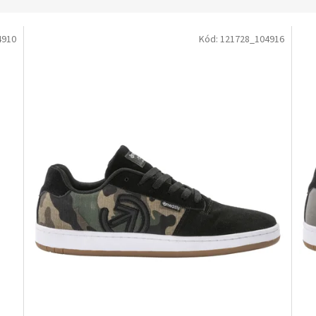
4910
Kód:
121728_104916