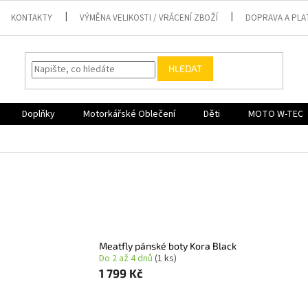
KONTAKTY
VÝMĚNA VELIKOSTI / VRÁCENÍ ZBOŽÍ
DOPRAVA A PLA
HLEDAT
Doplňky
Motorkářské Oblečení
Děti
MOTO W-TEC
Meatfly pánské boty Kora Black
Do 2 až 4 dnů
(1 ks)
1 799 Kč