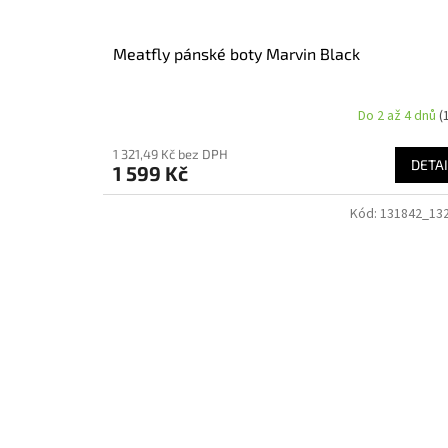
Meatfly pánské boty Marvin Black
Do 2 až 4 dnů
(
1 321,49 Kč bez DPH
DETAI
1 599 Kč
Kód:
131842_13