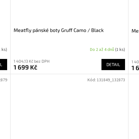
Meatfly pánské boty Gruff Camo / Black
Mea
1 ks)
Do 2 až 4 dnů
(1 ks)
1 404,13 Kč bez DPH
1 4
L
DETAIL
1 699 Kč
1 
2879
Kód:
131849_132873