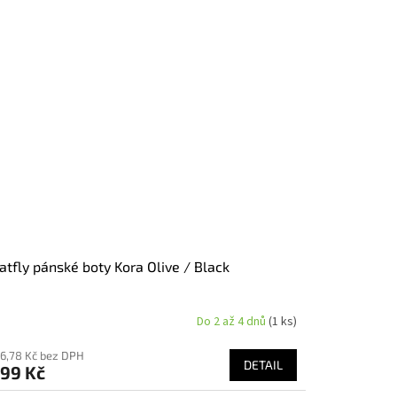
tfly pánské boty Kora Olive / Black
Do 2 až 4 dnů
(1 ks)
86,78 Kč bez DPH
DETAIL
799 Kč