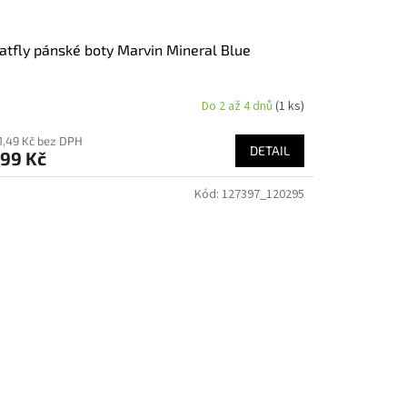
tfly pánské boty Marvin Mineral Blue
Do 2 až 4 dnů
(1 ks)
1,49 Kč bez DPH
DETAIL
599 Kč
Kód:
127397_120295