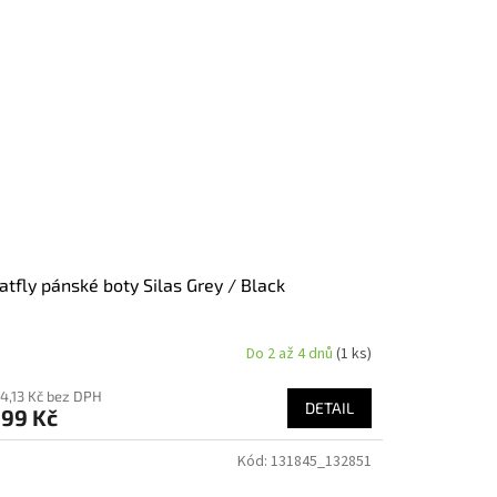
tfly pánské boty Silas Grey / Black
Do 2 až 4 dnů
(1 ks)
04,13 Kč bez DPH
DETAIL
699 Kč
Kód:
131845_132851