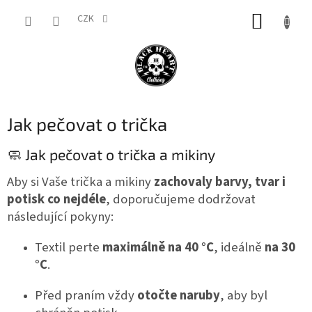
Přejít
NÁKUP
na
CZK
obsah
KOŠÍK
Jak pečovat o trička
🧼 Jak pečovat o trička a mikiny
Aby si Vaše trička a mikiny
zachovaly barvy, tvar i
potisk co nejdéle
, doporučujeme dodržovat
následující pokyny:
Textil perte
maximálně na 40 °C
, ideálně
na 30
°C
.
Před praním vždy
otočte naruby
, aby byl