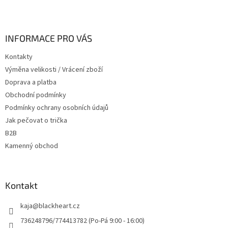
Z
á
p
a
INFORMACE PRO VÁS
t
Kontakty
í
Výměna velikosti / Vrácení zboží
Doprava a platba
Obchodní podmínky
Podmínky ochrany osobních údajů
Jak pečovat o trička
B2B
Kamenný obchod
Kontakt
kaja
@
blackheart.cz
736248796/774413782 (Po-Pá 9:00 - 16:00)