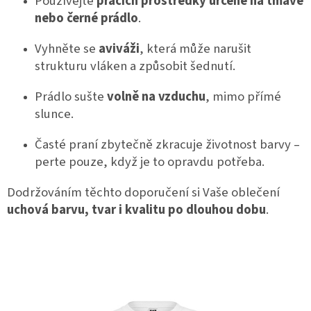
Používejte
pracích prostředky určené na tmavé
nebo černé prádlo
.
Vyhněte se
aviváži
, která může narušit
strukturu vláken a způsobit šednutí.
Prádlo sušte
volně na vzduchu
, mimo přímé
slunce.
Časté praní zbytečně zkracuje životnost barvy –
perte pouze, když je to opravdu potřeba.
Dodržováním těchto doporučení si Vaše oblečení
uchová barvu, tvar i kvalitu po dlouhou dobu
.