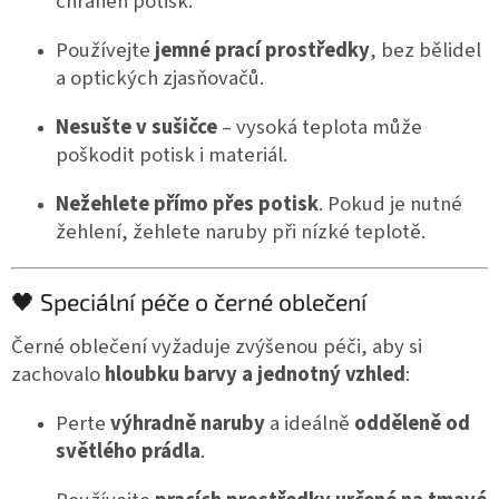
chráněn potisk.
Používejte
jemné prací prostředky
, bez bělidel
a optických zjasňovačů.
Nesušte v sušičce
– vysoká teplota může
poškodit potisk i materiál.
Nežehlete přímo přes potisk
. Pokud je nutné
žehlení, žehlete naruby při nízké teplotě.
🖤 Speciální péče o černé oblečení
Černé oblečení vyžaduje zvýšenou péči, aby si
zachovalo
hloubku barvy a jednotný vzhled
:
Perte
výhradně naruby
a ideálně
odděleně od
světlého prádla
.