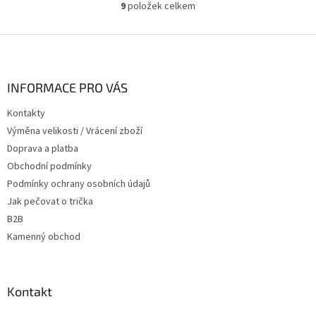
9
položek celkem
O
v
l
Z
á
á
d
p
a
a
INFORMACE PRO VÁS
c
t
í
Kontakty
í
p
Výměna velikosti / Vrácení zboží
r
v
Doprava a platba
k
Obchodní podmínky
y
Podmínky ochrany osobních údajů
v
ý
Jak pečovat o trička
p
B2B
i
Kamenný obchod
s
u
Kontakt