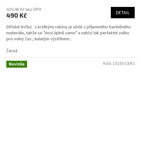
404,96 Kč bez DPH
DETAIL
490 Kč
Dětské tričko s krátkými rukávy je ušité z příjemného bavlněného
materiálu, takže se "nosí úplně samo" a nabízí tak perfektní volbu
pro volný čas., kulatým výstřihem...
Černá
Kód:
13155/CER2
Novinka