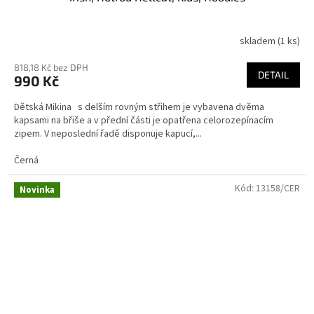
skladem
(1 ks)
818,18 Kč bez DPH
DETAIL
990 Kč
Dětská Mikina s delším rovným střihem je vybavena dvěma
kapsami na břiše a v přední části je opatřena celorozepínacím
zipem. V neposlední řadě disponuje kapucí,...
Černá
Kód:
13158/CER
Novinka