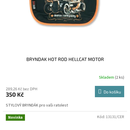
BRYNDAK HOT ROD HELLCAT MOTOR
Skladem
(2 ks)
Průměrné
hodnocení
produktu
289,26 Kč bez DPH
Do košíku
350 Kč
je
3,3
STYLOVÝ BRYNDÁK pro vaši ratolest
z
5
hvězdiček.
Kód:
13131/CER
Novinka