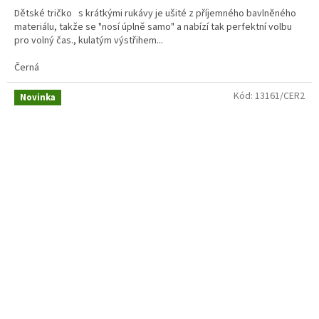
Dětské tričko s krátkými rukávy je ušité z příjemného bavlněného
materiálu, takže se "nosí úplně samo" a nabízí tak perfektní volbu
pro volný čas., kulatým výstřihem...
Černá
Kód:
13161/CER2
Novinka