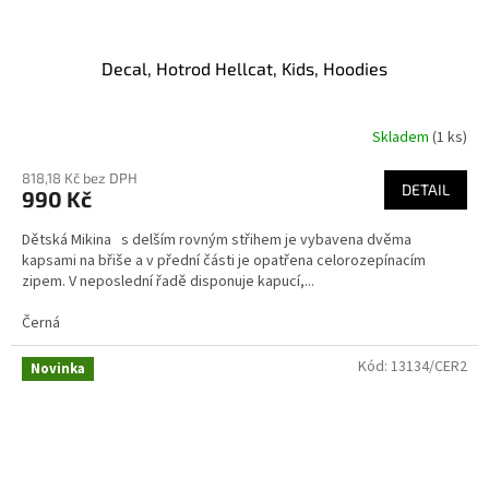
Decal, Hotrod Hellcat, Kids, Hoodies
Skladem
(1 ks)
818,18 Kč bez DPH
DETAIL
990 Kč
Dětská Mikina s delším rovným střihem je vybavena dvěma
kapsami na břiše a v přední části je opatřena celorozepínacím
zipem. V neposlední řadě disponuje kapucí,...
Černá
Kód:
13134/CER2
Novinka