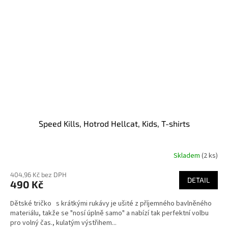
Speed Kills, Hotrod Hellcat, Kids, T-shirts
Skladem
(2 ks)
404,96 Kč bez DPH
DETAIL
490 Kč
Dětské tričko s krátkými rukávy je ušité z příjemného bavlněného
materiálu, takže se "nosí úplně samo" a nabízí tak perfektní volbu
pro volný čas., kulatým výstřihem...