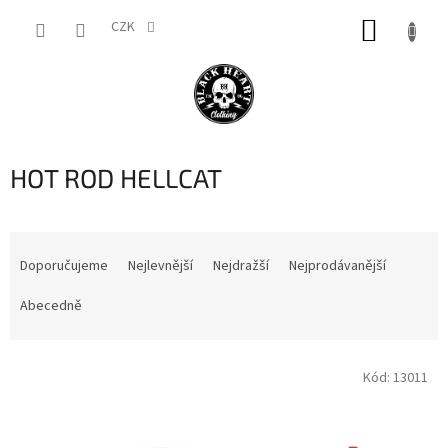
Přejít
NÁKUP
na
CZK
obsah
KOŠÍK
HOT ROD HELLCAT
Ř
a
Doporučujeme
Nejlevnější
Nejdražší
Nejprodávanější
z
e
Abecedně
n
í
V
p
Kód:
13011
ý
r
p
o
i
d