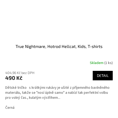
True Nightmare, Hotrod Hellcat, Kids, T-shirts
Skladem
(1 ks)
Průměrné
hodnocení
404,96 Kč bez DPH
produktu
DETAIL
490 Kč
je
1,0
Dětské tričko s krátkými rukávy je ušité z příjemného bavlněného
z
materiálu, takže se "nosí úplně samo" a nabízí tak perfektní volbu
5
pro volný čas., kulatým výstřihem...
hvězdiček.
Černá