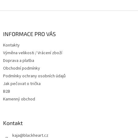
Z
á
p
a
INFORMACE PRO VÁS
t
Kontakty
í
Výměna velikosti / Vrácení zboží
Doprava a platba
Obchodní podmínky
Podmínky ochrany osobních údajů
Jak pečovat o trička
B2B
Kamenný obchod
Kontakt
kaja
@
blackheart.cz