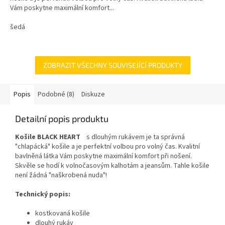
Vám poskytne maximální komfort...
šedá
ZOBRAZIT VŠECHNY SOUVISEJÍCÍ PRODUKTY
Popis
Podobné (8)
Diskuze
Detailní popis produktu
Košile BLACK HEART
s dlouhým rukávem je ta správná
"chlapácká" košile a je perfektní volbou pro volný čas. Kvalitní
bavlněná látka Vám poskytne maximální komfort při nošení.
Skvěle se hodí k volnočasovým kalhotám a jeansům. Tahle košile
není žádná "naškrobená nuda"!
Technický popis:
kostkovaná košile
dlouhý rukáv