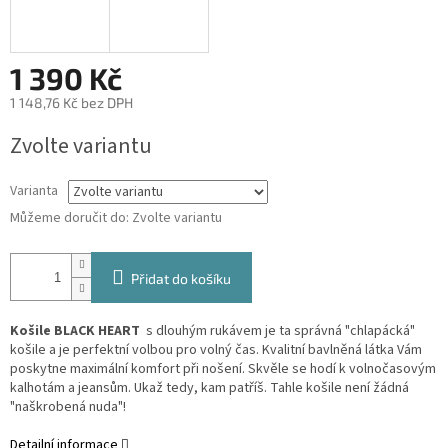
1 390 Kč
1 148,76 Kč bez DPH
Měrná
Zvolte variantu
cena:
Varianta
Můžeme doručit do:
Zvolte variantu
Přidat do košíku
Košile BLACK HEART
s dlouhým rukávem je ta správná "chlapácká"
košile a je perfektní volbou pro volný čas. Kvalitní bavlněná látka Vám
poskytne maximální komfort při nošení. Skvěle se hodí k volnočasovým
kalhotám a jeansům. Ukaž tedy, kam patříš. Tahle košile není žádná
"naškrobená nuda"!
Detailní informace