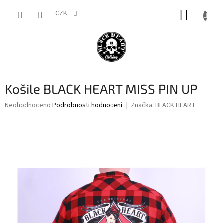
Přejít
NÁKUP
na
CZK
obsah
KOŠÍK
Košile BLACK HEART MISS PIN UP
Průměrné
Neohodnoceno
Podrobnosti hodnocení
Značka:
BLACK HEART
hodnocení
produktu
je
0,0
z
5
hvězdiček.