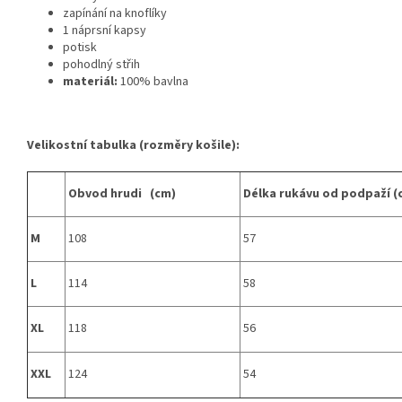
zapínání na knoflíky
1 náprsní kapsy
potisk
pohodlný střih
materiál:
100% bavlna
Velikostní tabulka (rozměry košile):
Obvod hrudi (cm)
Délka rukávu od podpaží (
M
108
57
L
114
58
XL
118
56
XXL
124
54