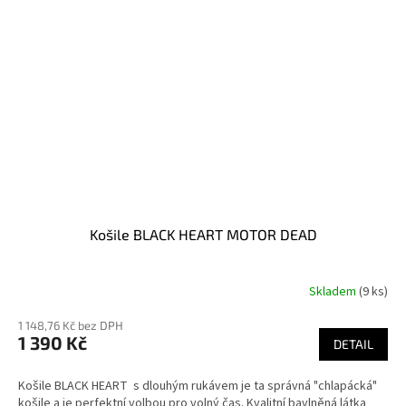
Košile BLACK HEART MOTOR DEAD
Skladem
(9 ks)
1 148,76 Kč bez DPH
1 390 Kč
DETAIL
Košile BLACK HEART s dlouhým rukávem je ta správná "chlapácká"
košile a je perfektní volbou pro volný čas. Kvalitní bavlněná látka