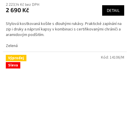
2 223,14 Kč bez DPH
produktu
2 690 Kč
je
DETAIL
4,6
z
Stylová kostkovaná košile s dlouhými rukávy. Praktické zapínání na
5
zip i druky a náprsní kapsy v kombinaci s certifikovanými chrániči a
hvězdiček.
aramidovým podšitím.
Zelená
Kód:
14106/M
Výprodej
Sleva