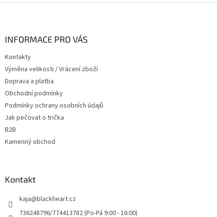
Z
á
p
a
INFORMACE PRO VÁS
t
Kontakty
í
Výměna velikosti / Vrácení zboží
Doprava a platba
Obchodní podmínky
Podmínky ochrany osobních údajů
Jak pečovat o trička
B2B
Kamenný obchod
Kontakt
kaja
@
blackheart.cz
736248796/774413782 (Po-Pá 9:00 - 16:00)