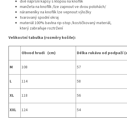
dvě náprsní kapsy s klopou na knoflík
manžeta na knoflík /lze zapnout ve dvou polohách/
nárameníky na knoflík lze vepnout výložky
tvarovaný spodní okraj
materiál 100% bavlna rip-stop /kostičkovaný materiál,
který zabraňuje roztržení
Velikostní tabulka (rozměry košile):
Obvod hrudi (cm)
Délka rukávu od podpaží (
M
108
57
L
114
58
XL
118
56
XXL
124
54