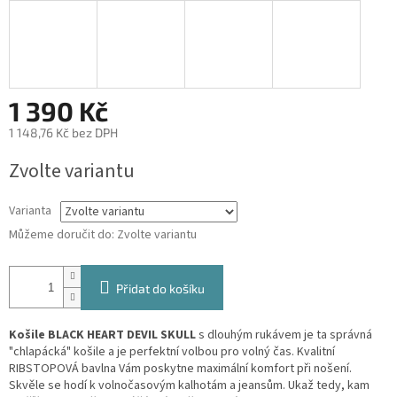
1 390 Kč
1 148,76 Kč bez DPH
Měrná
Zvolte variantu
cena:
Varianta
Můžeme doručit do:
Zvolte variantu
Přidat do košíku
Košile BLACK HEART DEVIL SKULL
s dlouhým rukávem je ta správná
"chlapácká" košile a je perfektní volbou pro volný čas. Kvalitní
RIBSTOPOVÁ bavlna Vám poskytne maximální komfort při nošení.
Skvěle se hodí k volnočasovým kalhotám a jeansům. Ukaž tedy, kam