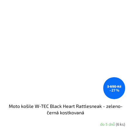
3 690 Kč
–27 %
Moto košile W-TEC Black Heart Rattlesneak - zeleno-
černá kostkovaná
do 5 dnů
(6 ks)
Průměrné
hodnocení