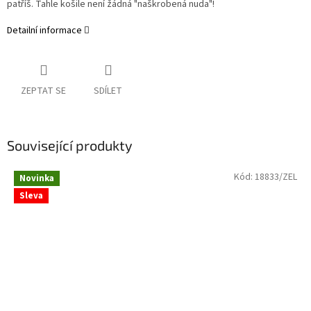
patříš. Tahle košile není žádná "naškrobená nuda"!
Detailní informace
ZEPTAT SE
SDÍLET
Související produkty
Kód:
18833/ZEL
Novinka
Sleva