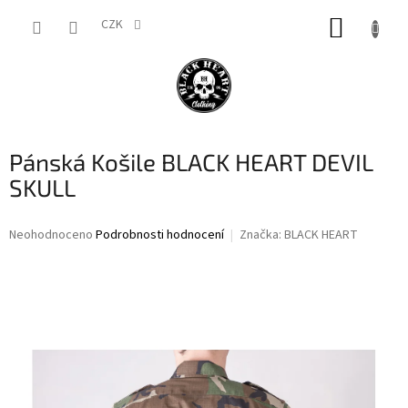
Přejít
NÁKUP
na
CZK
obsah
KOŠÍK
Pánská Košile BLACK HEART DEVIL
SKULL
Průměrné
Neohodnoceno
Podrobnosti hodnocení
Značka:
BLACK HEART
hodnocení
produktu
je
0,0
z
5
hvězdiček.