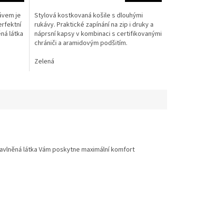
4,6
z
ávem je
Stylová kostkovaná košile s dlouhými
5
erfektní
rukávy. Praktické zapínání na zip i druky a
hvězdiček.
ěná látka
náprsní kapsy v kombinaci s certifikovanými
chrániči a aramidovým podšitím.
Zelená
í bavlněná látka Vám poskytne maximální komfort