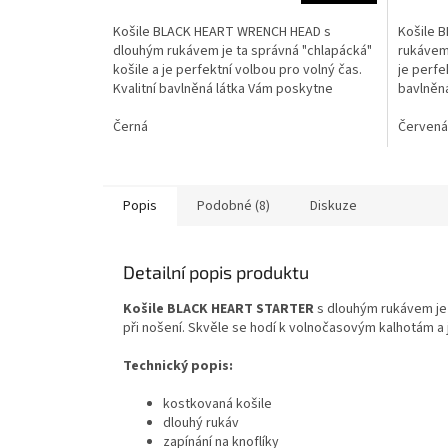
Košile BLACK HEART WRENCH HEAD s
Košile 
dlouhým rukávem je ta správná "chlapácká"
rukávem 
košile a je perfektní volbou pro volný čas.
je perfe
Kvalitní bavlněná látka Vám poskytne
bavlněn
maximální komfort při...
komfort p
Černá
Červená
Popis
Podobné (8)
Diskuze
Detailní popis produktu
Košile BLACK HEART STARTER
s dlouhým rukávem je 
při nošení. Skvěle se hodí k volnočasovým kalhotám a
Technický popis:
kostkovaná košile
dlouhý rukáv
zapínání na knoflíky