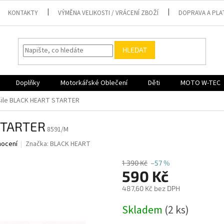
KONTAKTY
VÝMĚNA VELIKOSTI / VRÁCENÍ ZBOŽÍ
DOPRAVA A PLA
HLEDAT
Doplňky
Motorkářské Oblečení
Děti
MOTO W-TEC
šile BLACK HEART STARTER
STARTER
8591/M
nocení
Značka:
BLACK HEART
1 390 Kč
–57 %
590 Kč
487,60 Kč bez DPH
Měrná
Skladem
(2 ks)
cena: