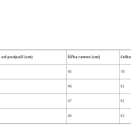
 od podpaží (cm)
Šířka ramen (cm)
Celko
45
78
46
81
47
81
48
82