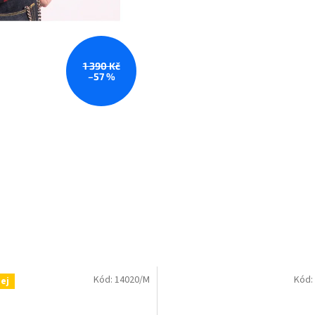
1 390 Kč
–57 %
Kód:
14020/M
Kód:
ej