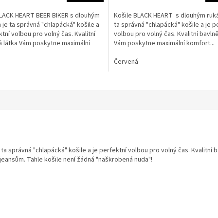
BLACK HEART BEER BIKER s dlouhým
Košile BLACK HEART s dlouhým ruk
je ta správná "chlapácká" košile a
ta správná "chlapácká" košile a je p
ktní volbou pro volný čas. Kvalitní
volbou pro volný čas. Kvalitní bavln
á látka Vám poskytne maximální
Vám poskytne maximální komfort...
ři...
Červená
ta správná "chlapácká" košile a je perfektní volbou pro volný čas. Kvalitn
 jeansům. Tahle košile není žádná "naškrobená nuda"!