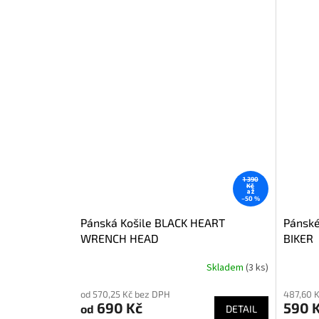
1 390
Kč
až
–50 %
Pánská Košile BLACK HEART
Pánské
WRENCH HEAD
BIKER
Skladem
(3 ks)
od 570,25 Kč bez DPH
487,60 
690 Kč
590 
od
DETAIL