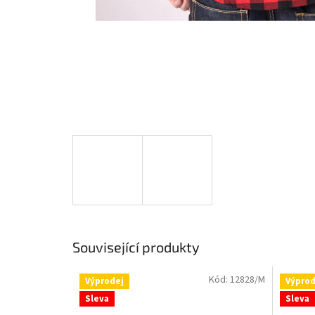
Související produkty
Kód:
12828/M
Výprodej
Výprod
Sleva
Sleva