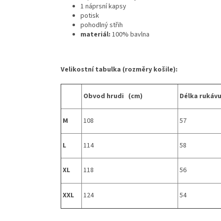
1 náprsní kapsy
potisk
pohodlný střih
materiál:
100% bavlna
Velikostní tabulka (rozměry košile):
Obvod hrudi (cm)
Délka rukávu
M
108
57
L
114
58
XL
118
56
XXL
124
54