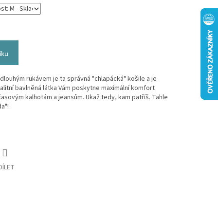
íku
 dlouhým rukávem je ta správná "chlapácká" košile a je
valitní bavlněná látka Vám poskytne maximální komfort
očasovým kalhotám a jeansům. Ukaž tedy, kam patříš. Tahle
a"!
DÍLET