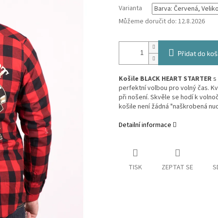
Varianta
Můžeme doručit do:
12.8.2026
Přidat do koš
Košile BLACK HEART STARTER
s
perfektní volbou pro volný čas. K
při nošení. Skvěle se hodí k voln
košile není žádná "naškrobená nud
Detailní informace
TISK
ZEPTAT SE
S