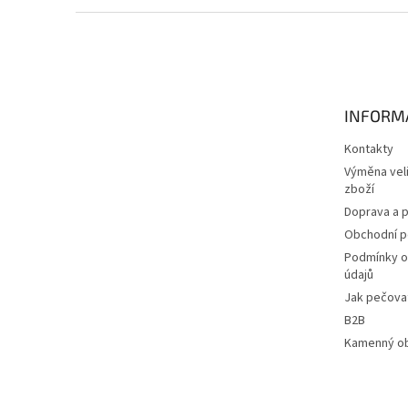
Z
á
p
a
t
INFORM
í
Kontakty
Výměna veli
zboží
Doprava a p
Obchodní 
Podmínky o
údajů
Jak pečovat
B2B
Kamenný o