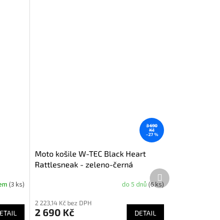
3 690
Kč
–27 %
Moto košile W-TEC Black Heart
Rattlesneak - zeleno-černá
Další
kostkovaná
produkt
dem
(3 ks)
do 5 dnů
(6 ks)
Průměrné
hodnocení
2 223,14 Kč bez DPH
produktu
2 690 Kč
ETAIL
je
DETAIL