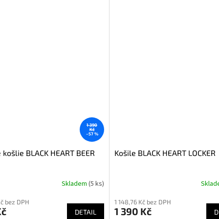
1 390
Kč
–57 %
 košlie BLACK HEART BEER
Košile BLACK HEART LOCKER
Skladem
(5 ks)
Skla
Kč bez DPH
1 148,76 Kč bez DPH
Kč
1 390 Kč
DETAIL
D