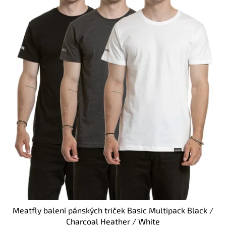
o
d
u
k
t
ů
Meatfly balení pánských triček Basic Multipack Black /
Charcoal Heather / White