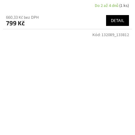
Do 2 až 4 dnů
(1 ks)
660,33 Kč bez DPH
DETAIL
799 Kč
Kód:
132089_133812