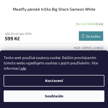
Meatfly pánské tričko Big Shock Gameon White
Do 2 až 4 dnů
(1 ks)
495,04 Kč bez DPH
Do košíku
599 Kč
Kód:
128930_124822
Tento web používá soubory cookie. Dalším procházením
tohoto webu vyjadřujete souhlas s jejich používáním.. Více
informací
zde
.
Nastavení
Souhlasím