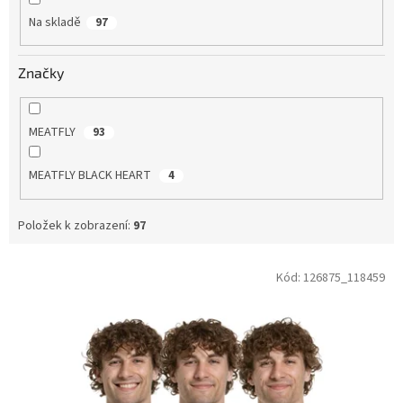
Na skladě
97
Značky
MEATFLY
93
MEATFLY BLACK HEART
4
Položek k zobrazení:
97
V
Kód:
126875_118459
ý
p
i
s
p
r