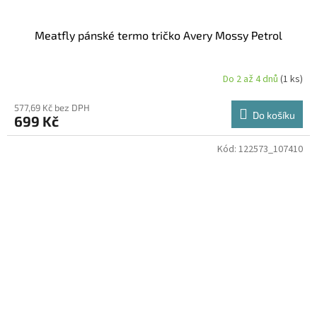
Meatfly pánské termo tričko Avery Mossy Petrol
Do 2 až 4 dnů
(1 ks)
577,69 Kč bez DPH
Do košíku
699 Kč
Kód:
122573_107410