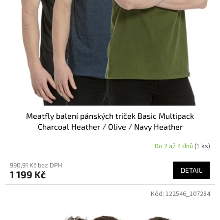
Meatfly balení pánských triček Basic Multipack
Charcoal Heather / Olive / Navy Heather
Do 2 až 4 dnů
(1 ks)
990,91 Kč bez DPH
DETAIL
1 199 Kč
Kód:
122546_107284