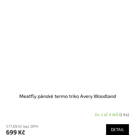
Meatfly pánské termo triko Avery Woodland
Do 2 až 4 dnů
(1 ks)
577,69 Kč bez DPH
DETAIL
699 Kč