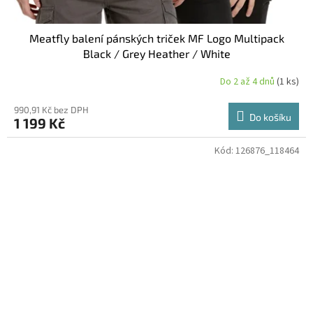
Meatfly balení pánských triček MF Logo Multipack
Black / Grey Heather / White
Do 2 až 4 dnů
(1 ks)
990,91 Kč bez DPH
Do košíku
1 199 Kč
Kód:
126876_118464