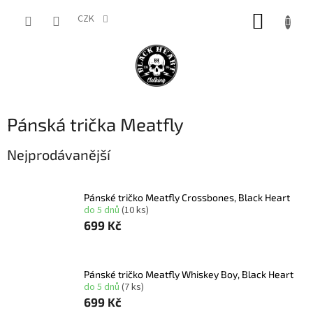
Přejít
NÁKUP
na
CZK
obsah
KOŠÍK
Pánská trička Meatfly
Nejprodávanější
Pánské tričko Meatfly Crossbones, Black Heart
do 5 dnů
(10 ks)
699 Kč
Pánské tričko Meatfly Whiskey Boy, Black Heart
do 5 dnů
(7 ks)
699 Kč