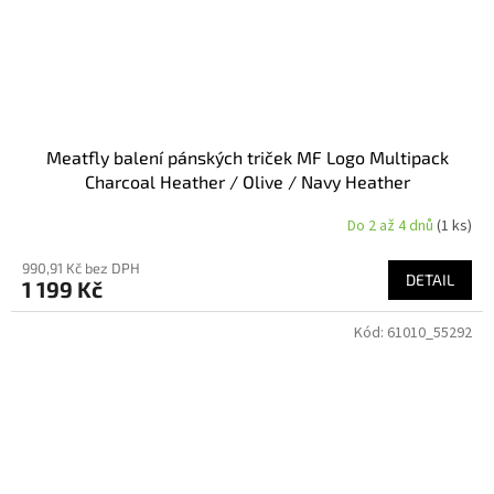
Meatfly balení pánských triček MF Logo Multipack
Charcoal Heather / Olive / Navy Heather
Do 2 až 4 dnů
(1 ks)
990,91 Kč bez DPH
DETAIL
1 199 Kč
Kód:
61010_55292