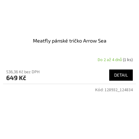
Meatfly pánské tričko Arrow Sea
Do 2 až 4 dnů
(1 ks)
536,36 Kč bez DPH
DETAIL
649 Kč
Kód:
128932_124834