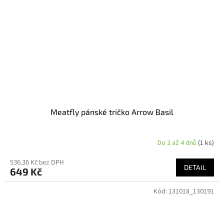
Meatfly pánské tričko Arrow Basil
Do 2 až 4 dnů
(1 ks)
536,36 Kč bez DPH
DETAIL
649 Kč
Kód:
131018_130191