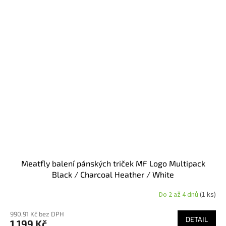
Meatfly balení pánských triček MF Logo Multipack
Black / Charcoal Heather / White
Do 2 až 4 dnů
(1 ks)
990,91 Kč bez DPH
DETAIL
1 199 Kč