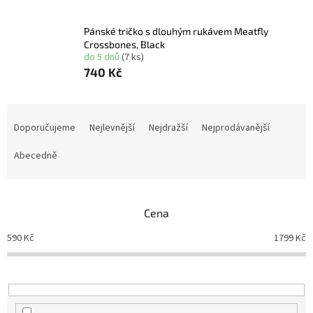
Pánské tričko s dlouhým rukávem Meatfly
Crossbones, Black
do 5 dnů
(7 ks)
740 Kč
Ř
a
Doporučujeme
Nejlevnější
Nejdražší
Nejprodávanější
z
e
Abecedně
n
í
p
Cena
r
o
590
Kč
1799
Kč
d
u
k
t
ů