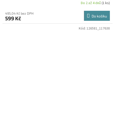
Do 2 až 4 dnů
(1 ks)
495,04 Kč bez DPH
Do košíku
599 Kč
Kód:
126581_117638