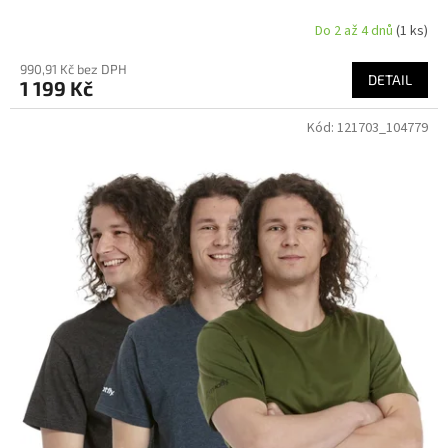
Do 2 až 4 dnů
(1 ks)
990,91 Kč bez DPH
DETAIL
1 199 Kč
Kód:
121703_104779