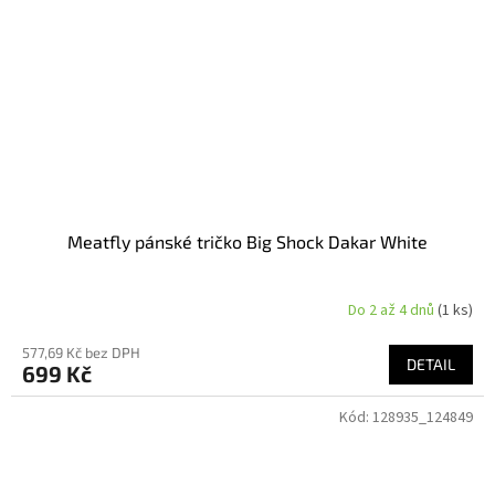
Meatfly pánské tričko Big Shock Dakar White
Do 2 až 4 dnů
(1 ks)
577,69 Kč bez DPH
DETAIL
699 Kč
Kód:
128935_124849