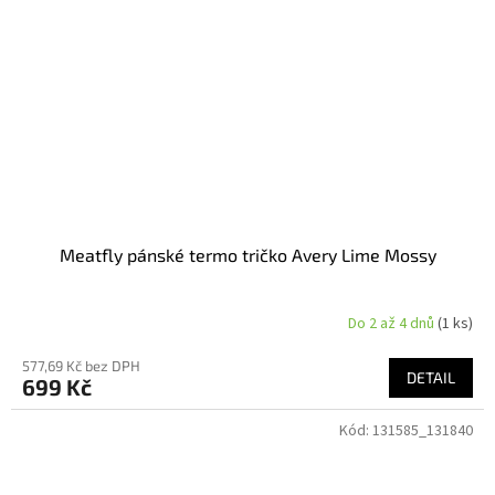
Meatfly pánské termo tričko Avery Lime Mossy
Do 2 až 4 dnů
(1 ks)
577,69 Kč bez DPH
DETAIL
699 Kč
Kód:
131585_131840