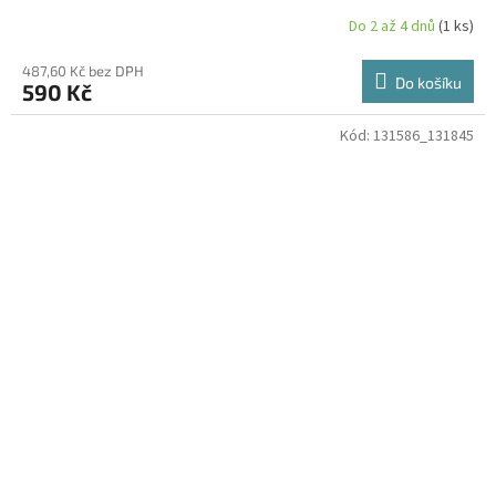
Do 2 až 4 dnů
(1 ks)
487,60 Kč bez DPH
Do košíku
590 Kč
Kód:
131586_131845