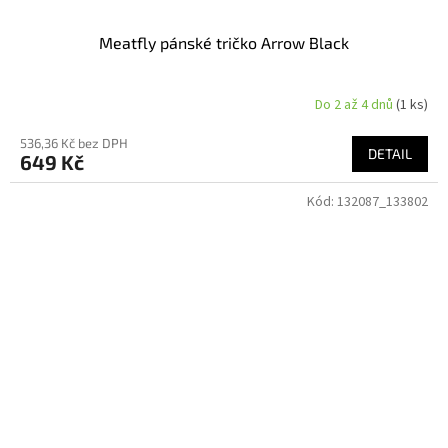
Meatfly pánské tričko Arrow Black
Do 2 až 4 dnů
(1 ks)
536,36 Kč bez DPH
DETAIL
649 Kč
Kód:
132087_133802