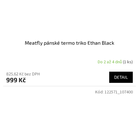
Meatfly pánské termo triko Ethan Black
Do 2 až 4 dnů
(1 ks)
825,62 Kč bez DPH
DETAIL
999 Kč
Kód:
122571_107400