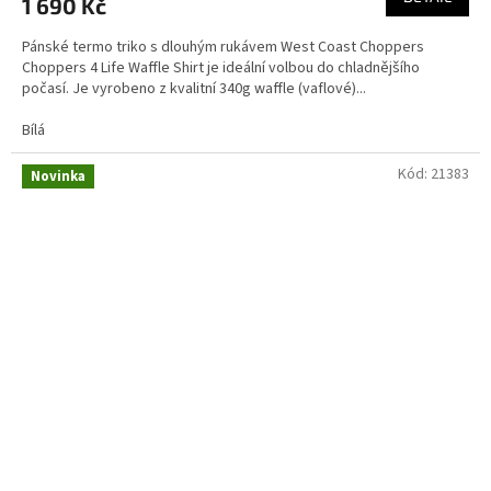
1 690 Kč
Pánské termo triko s dlouhým rukávem West Coast Choppers
Choppers 4 Life Waffle Shirt je ideální volbou do chladnějšího
počasí. Je vyrobeno z kvalitní 340g waffle (vaflové)...
Bílá
Kód:
21383
Novinka