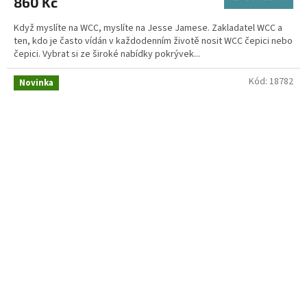
860 Kč
Když myslíte na WCC, myslíte na Jesse Jamese. Zakladatel WCC a
ten, kdo je často vídán v každodenním životě nosit WCC čepici nebo
čepici. Vybrat si ze široké nabídky pokrývek...
Kód:
18782
Novinka