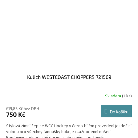
Kulich WESTCOAST CHOPPERS 721569
Skladem
(1 ks)
619,83 Kč bez DPH
Do košíku
750 Kč
Stylová zimní čepice WCC Hockey v černo-bílém provedení je ideální
volbou pro všechny fanoušky hokeje i každodenní nošení.
Kombinuje jednoduchý design s výrazným sportovním...