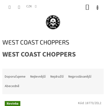
Přejít
NÁKUP
na
CZK
obsah
KOŠÍK
WEST COAST CHOPPERS
WEST COAST CHOPPERS
Ř
a
Doporučujeme
Nejlevnější
Nejdražší
Nejprodávanější
z
e
Abecedně
n
í
V
p
Kód:
18773/ZEL2
Novinka