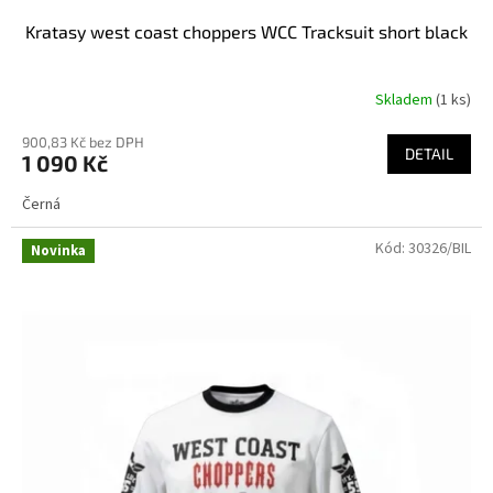
Kratasy west coast choppers WCC Tracksuit short black
Skladem
(1 ks)
900,83 Kč bez DPH
DETAIL
1 090 Kč
Černá
Kód:
30326/BIL
Novinka