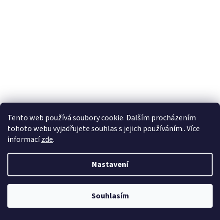
Tento web používá soubory cookie. Dalším procházením
tohoto webu vyjadřujete souhlas s jejich používáním.. Více
informací
zde
.
Nastavení
Kulich WESTCOAST CHOPPERS WCC OG ROLL-UP BEANIE
Souhlasím
DARK ORANGE