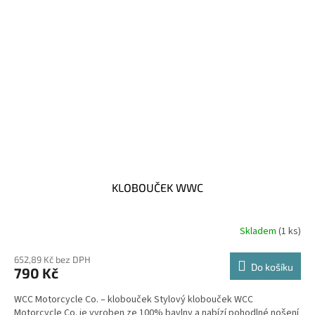
KLOBOUČEK WWC
Skladem
(1 ks)
652,89 Kč bez DPH
Do košíku
790 Kč
WCC Motorcycle Co. – klobouček Stylový klobouček WCC
Motorcycle Co. je vyroben ze 100% bavlny a nabízí pohodlné nošení