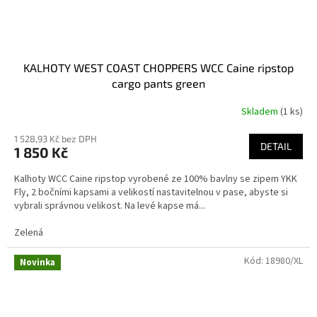
KALHOTY WEST COAST CHOPPERS WCC Caine ripstop
cargo pants green
Skladem
(1 ks)
1 528,93 Kč bez DPH
DETAIL
1 850 Kč
Kalhoty WCC Caine ripstop vyrobené ze 100% bavlny se zipem YKK
Fly, 2 bočními kapsami a velikostí nastavitelnou v pase, abyste si
vybrali správnou velikost. Na levé kapse má...
Zelená
Kód:
18980/XL
Novinka