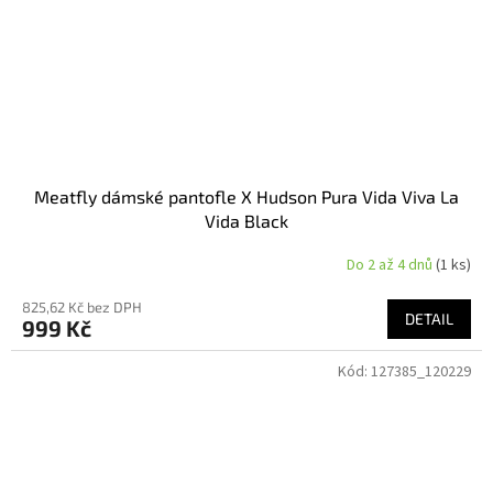
Meatfly dámské pantofle X Hudson Pura Vida Viva La
Vida Black
Do 2 až 4 dnů
(1 ks)
825,62 Kč bez DPH
DETAIL
999 Kč
Kód:
127385_120229