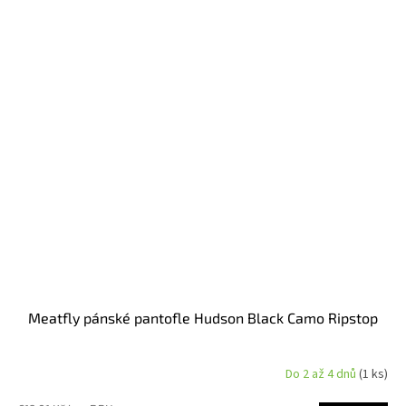
Meatfly pánské pantofle Hudson Black Camo Ripstop
Do 2 až 4 dnů
(1 ks)