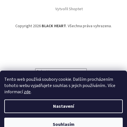
Vytvořil Shoptet
Copyright 2026
BLACK HEART
. Všechna práva vyhrazena.
Powered by
Translate
Tento web používá soubory cookie. Dalším procházením
tohoto webu vyjadřujete souhlas s jejich používáním.. Více
informací
zde
.
Nastavení
Souhlasím