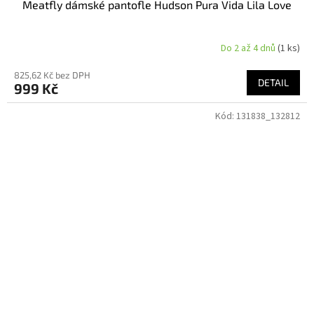
Meatfly dámské pantofle Hudson Pura Vida Lila Love
Do 2 až 4 dnů
(1 ks)
825,62 Kč bez DPH
DETAIL
999 Kč
Kód:
131838_132812