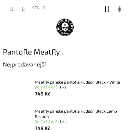
Přejít
NÁKUP
na
CZK
obsah
KOŠÍK
Pantofle Meatfly
Nejprodávanější
Meatfly pánské pantofle Hudson Black / White
Do 2 až 4 dnů
(1 ks)
749 Kč
Meatfly pánské pantofle Hudson Black Camo
Ripstop
Do 2 až 4 dnů
(1 ks)
749 Kč