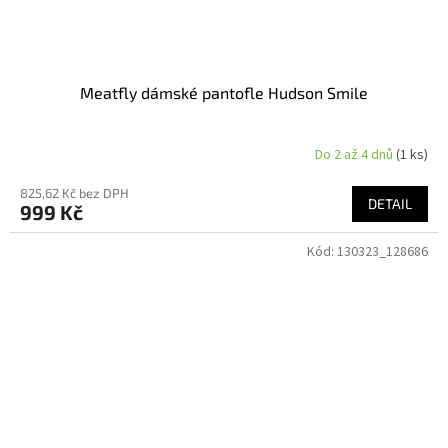
Meatfly dámské pantofle Hudson Smile
Do 2 až 4 dnů
(1 ks)
825,62 Kč bez DPH
DETAIL
999 Kč
Kód:
130323_128686