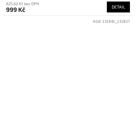
825,62 Kč bez DPH
DETAIL
999 Kč
Kód:
131841_132827