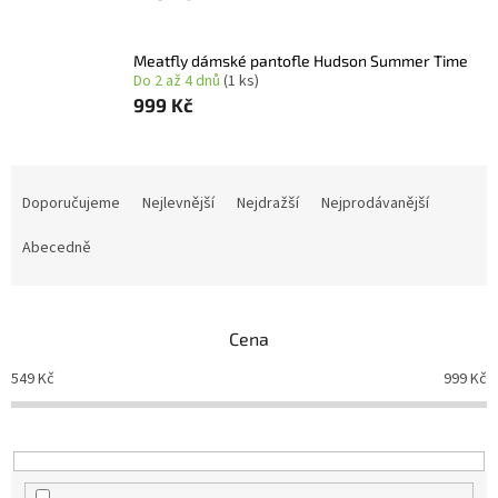
Meatfly dámské pantofle Hudson Summer Time
Do 2 až 4 dnů
(1 ks)
999 Kč
Ř
a
Doporučujeme
Nejlevnější
Nejdražší
Nejprodávanější
z
e
Abecedně
n
í
p
Cena
r
o
549
Kč
999
Kč
d
u
k
t
ů