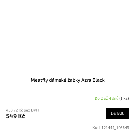
Meatfly dámské žabky Azra Black
Do 2 až 4 dnů
(1 ks)
453,72 Kč bez DPH
DETAIL
549 Kč
Kód:
121444_103845