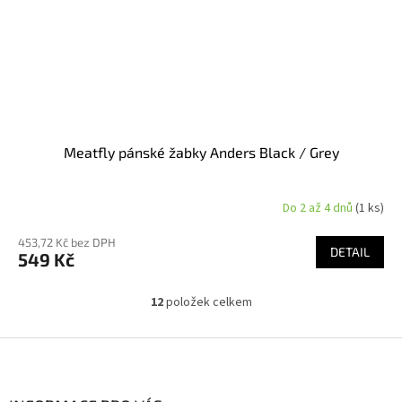
Meatfly pánské žabky Anders Black / Grey
Do 2 až 4 dnů
(1 ks)
453,72 Kč bez DPH
DETAIL
549 Kč
12
položek celkem
O
v
l
Z
á
á
d
p
a