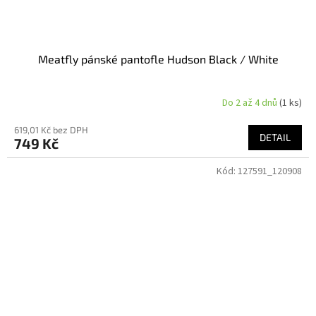
Meatfly pánské pantofle Hudson Black / White
Do 2 až 4 dnů
(1 ks)
619,01 Kč bez DPH
DETAIL
749 Kč
Kód:
127591_120908