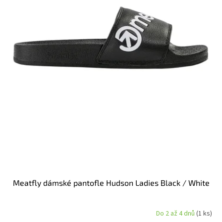
u
k
t
ů
Meatfly dámské pantofle Hudson Ladies Black / White
Do 2 až 4 dnů
(1 ks)