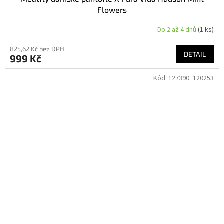
Flowers
Do 2 až 4 dnů
(1 ks)
825,62 Kč bez DPH
DETAIL
999 Kč
Kód:
127390_120253