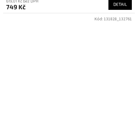
619,01 Kč bez DPH
DETAIL
749 Kč
Kód:
131828_132761