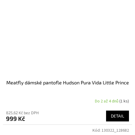
Meatfly dámské pantofle Hudson Pura Vida Little Prince
Do 2 až 4 dnů
(1 ks)
825,62 Kč bez DPH
DETAIL
999 Kč
Kód:
130322_128682