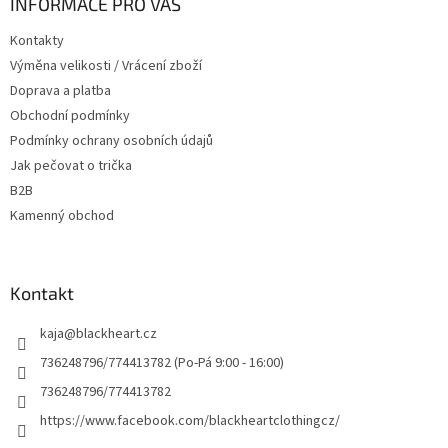
a
INFORMACE PRO VÁS
c
t
í
Kontakty
í
p
Výměna velikosti / Vrácení zboží
r
v
Doprava a platba
k
Obchodní podmínky
y
Podmínky ochrany osobních údajů
v
ý
Jak pečovat o trička
p
B2B
i
Kamenný obchod
s
u
Kontakt
kaja
@
blackheart.cz
736248796/774413782 (Po-Pá 9:00 - 16:00)
736248796/774413782
https://www.facebook.com/blackheartclothingcz/