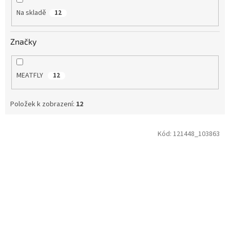
Na skladě
12
Značky
MEATFLY
12
Položek k zobrazení:
12
V
Kód:
121448_103863
ý
p
i
s
p
r
o
d