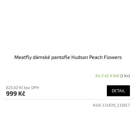
Meatfly dámské pantofle Hudson Peach Flowers
Do 2 až 4 dnů
(1 ks)
825,62 Kč bez DPH
DETAIL
999 Kč
Kód:
131839_132817