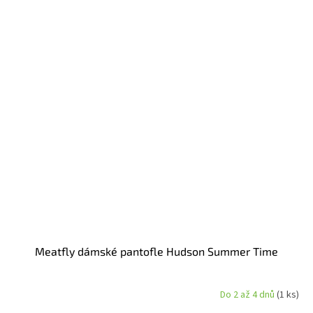
Meatfly dámské pantofle Hudson Summer Time
Do 2 až 4 dnů
(1 ks)