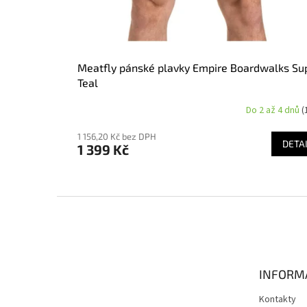
Meatfly pánské plavky Empire Boardwalks Su
Teal
Do 2 až 4 dnů
(
1 156,20 Kč bez DPH
DETA
1 399 Kč
Z
á
p
a
t
INFORM
í
Kontakty