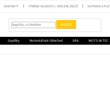
KONTAKTY
VÝMĚNA VELIKOSTI / VRÁCENÍ ZBOŽÍ
DOPRAVA A PLA
HLEDAT
Doplňky
Motorkářské Oblečení
Děti
MOTO W-TEC