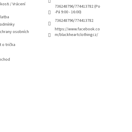
v
kosti / Vrácení
736248796/774413782 (Po
k
-Pá 9:00 - 16:00)
y
latba
v
736248796/774413782
ý
podmínky
https://www.facebook.co
p
chrany osobních
m/blackheartclothingcz/
i
s
 o trička
u
bchod