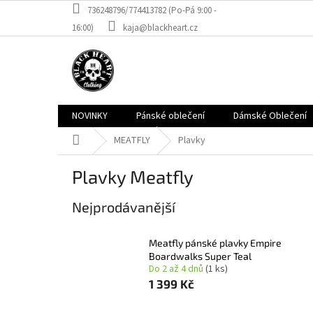
Přejít
736248796/774413782 (Po-Pá 9:00 -
na
16:00)
kaja@blackheart.cz
obsah
NOVINKY
Pánské oblečení
Dámské Oblečení
Domů
MEATFLY
Plavky
Plavky Meatfly
Nejprodávanější
Meatfly pánské plavky Empire
Boardwalks Super Teal
Do 2 až 4 dnů
(1 ks)
1 399 Kč