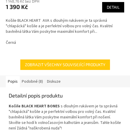
1 148,76 Kč bez DPH
1 390 Kč
DETAIL
Košile BLACK HEART AVA s dlouhým rukávem je ta správná
"chlapácká" košile a je perfektní volbou pro volný čas. Kvalitní
bavlněná látka Vám poskytne maximální komfort při...
Černá
ZOBRAZIT VŠECHNY SOUVISEJÍCÍ PRODUKTY
Popis
Podobné (8)
Diskuze
Detailní popis produktu
Košile BLACK HEART BONES
s dlouhým rukávem je ta správná
"chlapácká" košile a je perfektní volbou pro volný čas. Kvalitní
bavlněná látka Vám poskytne maximální komfort při nošení.
Skvěle se hodí k volnočasovým kalhotám a jeansům. Tahle košile
není žádná "naškrobená nuda"!