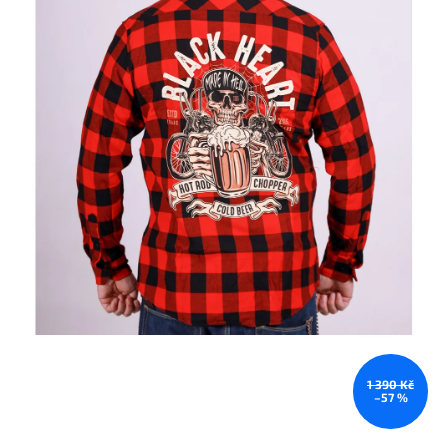
1 390 Kč
–57 %