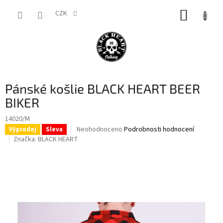
Přejít
NÁKUP
na
CZK
obsah
KOŠÍK
Pánské košlie BLACK HEART BEER
BIKER
14020/M
Průměrné
Neohodnoceno
Podrobnosti hodnocení
Výprodej
Sleva
hodnocení
Značka:
BLACK HEART
produktu
je
0,0
z
5
hvězdiček.