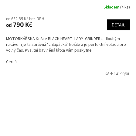
Skladem
(4 ks)
od 652,89 Kč bez DPH
790 Kč
od
DETAIL
MOTORKÁŘSKÁ Košile BLACK HEART LADY GRINDER s dlouhým
rukávem je ta správná "chlapácká" košile a je perfektní volbou pro
volný čas. Kvalitní bavlněná látka Vám poskytne...
Černá
Kód:
14190/XL