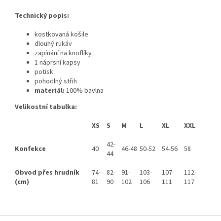
Technický popis:
kostkovaná košile
dlouhý rukáv
zapínání na knoflíky
1 náprsní kapsy
potisk
pohodlný střih
materiál:
100% bavlna
Velikostní tabulka:
XS
S
M
L
XL
XXL
42-
Konfekce
40
46-48
50-52
54-56
58
44
Obvod přes hrudník
74-
82-
91-
103-
107-
112-
(cm)
81
90
102
106
111
117
Z