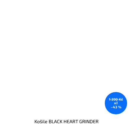
1 390 Kč
až
–43 %
Košile BLACK HEART GRINDER