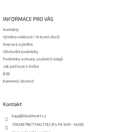
á
p
a
INFORMACE PRO VÁS
t
Kontakty
í
Výměna velikosti / Vrácení zboží
Doprava a platba
Obchodní podmínky
Podmínky ochrany osobních údajů
Jak pečovat o trička
B2B
Kamenný obchod
Kontakt
kaja
@
blackheart.cz
736248796/774413782 (Po-Pá 9:00 - 16:00)