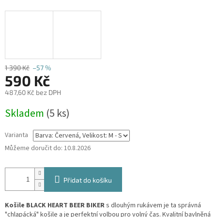
1 390 Kč
–57 %
590 Kč
487,60 Kč bez DPH
Měrná
Skladem
(5 ks)
cena:
Varianta
Můžeme doručit do:
10.8.2026
Přidat do košíku
Košile BLACK HEART BEER BIKER
s dlouhým rukávem je ta správná
"chlapácká" košile a je perfektní volbou pro volný čas. Kvalitní bavlněná