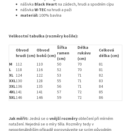
nášivka
Black Heart
na zádech, hrudi a spodním cípu
nášivka
W-TEC
na hrudi a paži
materiál:
100% bavlna
Velikostní tabulka (rozměry košile):
Šířka
Délka
Obvod
Obvod
Celková
ramen
rukávu
hrudi (cm)
boků (cm)
délka (cm)
(cm)
(cm)
M
112
110
50
70
81
L
118
116
52
70
81
XL
124
122
53
71
82
XXL
130
128
55
71
83
3XL
136
135
56
71
84
4XL
141
141
57
72
85
5XL
146
146
59
72
86
Jak měřit:
Jedná se o
vnější rozměry
oblečení při mírném
natažení. Nejedná se o míry těla. Rozměry tedy v
nejoptimálnějším případě porovnávejte se svým původním