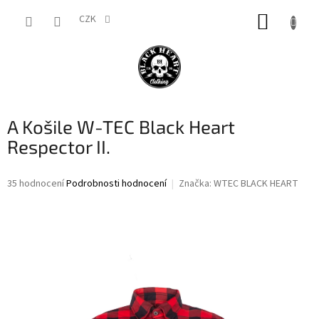
Přejít
NÁKUP
na
CZK
obsah
KOŠÍK
A Košile W-TEC Black Heart
Respector II.
Průměrné
35 hodnocení
Podrobnosti hodnocení
Značka:
WTEC BLACK HEART
hodnocení
produktu
je
3,7
z
5
hvězdiček.