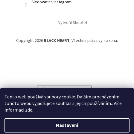
Sledovat na Instagramu
Vytvořil Shoptet
Copyright 2026
BLACK HEART
. Všechna práva vyhrazena.
Powered by
Translate
Tento web používá soubory cookie. Dalším procházením
tohoto webu vyjadřujete souhlas s jejich používáním.. Více
informací
zde
.
Nastavení