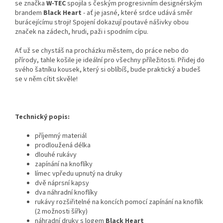
se značka
W-TEC
spojila s českým progresivním designérským
brandem
Black Heart
- ať je jasné, které srdce udává směr
burácejícímu stroji! Spojení dokazují poutavé nášivky obou
značek na zádech, hrudi, paži i spodním cípu.
Ať už se chystáš na procházku městem, do práce nebo do
přírody, tahle košile je ideální pro všechny příležitosti. Přidej do
svého šatníku kousek, který si oblíbíš, bude praktický a budeš
se v něm cítit skvěle!
Technický popis:
příjemný materiál
prodloužená délka
dlouhé rukávy
zapínání na knoflíky
límec vpředu upnutý na druky
dvě náprsní kapsy
dva náhradní knoflíky
rukávy rozšiřitelné na koncích pomocí zapínání na knoflík
(2 možnosti šířky)
náhradní druky s logem
Black Heart