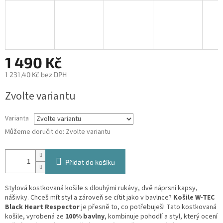
1 490 Kč
1 231,40 Kč bez DPH
Měrná
Zvolte variantu
cena:
Varianta
Můžeme doručit do:
Zvolte variantu
Přidat do košíku
Stylová kostkovaná košile s dlouhými rukávy, dvě náprsní kapsy,
nášivky. Chceš mít styl a zároveň se cítit jako v bavlnce?
Košile W-TEC
Black Heart Respector
je přesně to, co potřebuješ! Tato kostkovaná
košile, vyrobená ze
100% bavlny
, kombinuje pohodlí a styl, který ocení