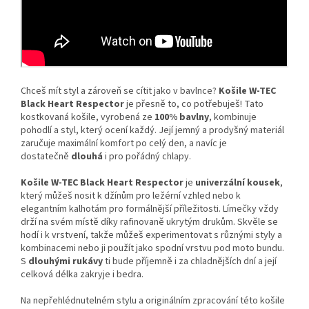
Chceš mít styl a zároveň se cítit jako v bavlnce?
Košile W-TEC
Black Heart Respector
je přesně to, co potřebuješ! Tato
kostkovaná košile, vyrobená ze
100% bavlny
, kombinuje
pohodlí a styl, který ocení každý. Její jemný a prodyšný materiál
zaručuje maximální komfort po celý den, a navíc je
dostatečně
dlouhá
i pro pořádný chlapy.
Košile W-TEC Black Heart Respector
je
univerzální kousek
,
který můžeš nosit k džínům pro ležérní vzhled nebo k
elegantním kalhotám pro formálnější příležitosti. Límečky vždy
drží na svém místě díky rafinovaně ukrytým drukům. Skvěle se
hodí i k vrstvení, takže můžeš experimentovat s různými styly a
kombinacemi nebo ji použít jako spodní vrstvu pod moto bundu.
S
dlouhými rukávy
ti bude příjemně i za chladnějších dní a její
celková délka zakryje i bedra.
Na nepřehlédnutelném stylu a originálním zpracování této košile