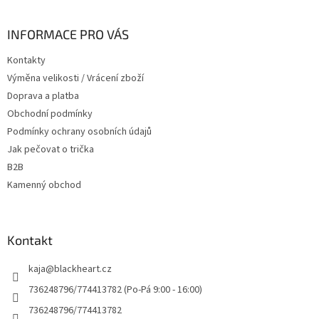
á
p
a
INFORMACE PRO VÁS
t
Kontakty
í
Výměna velikosti / Vrácení zboží
Doprava a platba
Obchodní podmínky
Podmínky ochrany osobních údajů
Jak pečovat o trička
B2B
Kamenný obchod
Kontakt
kaja
@
blackheart.cz
736248796/774413782 (Po-Pá 9:00 - 16:00)
736248796/774413782