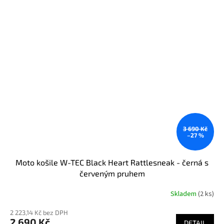
3 690 Kč
–27 %
Moto košile W-TEC Black Heart Rattlesneak - černá s
červeným pruhem
Skladem
(2 ks)
2 223,14 Kč bez DPH
2 690 Kč
DETAIL