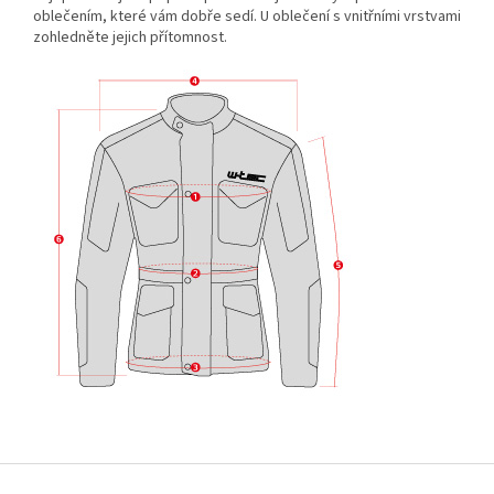
oblečením, které vám dobře sedí. U oblečení s vnitřními vrstvami
zohledněte jejich přítomnost.
Z