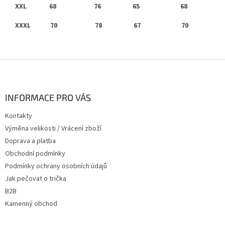
XXL
68 76 65 68
XXXL
70 78 67 70
Z
á
p
a
INFORMACE PRO VÁS
t
Kontakty
í
Výměna velikosti / Vrácení zboží
Doprava a platba
Obchodní podmínky
Podmínky ochrany osobních údajů
Jak pečovat o trička
B2B
Kamenný obchod