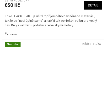
537,19 Kč bez DPH
650 Kč
DETAIL
Triko BLACK HEART je ušité z příjemného bavlněného materiálu,
takže se "nosí úplně samo" a nabízí tak perfektní volbu pro volný
čas. Díky kvalitnímu potisku s rebelskými motivy...
Červená
Kód:
8180/XXL
Novinka