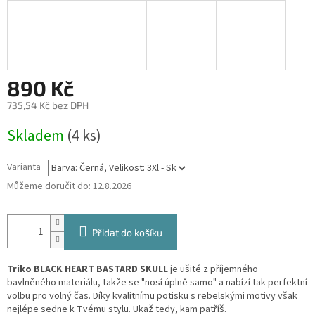
890 Kč
735,54 Kč bez DPH
Měrná
Skladem
(4 ks)
cena:
Varianta
Můžeme doručit do:
12.8.2026
Přidat do košíku
Triko BLACK HEART BASTARD SKULL
je ušité z příjemného
bavlněného materiálu, takže se "nosí úplně samo" a nabízí tak perfektní
volbu pro volný čas. Díky kvalitnímu potisku s rebelskými motivy však
nejlépe sedne k Tvému stylu. Ukaž tedy, kam patříš.