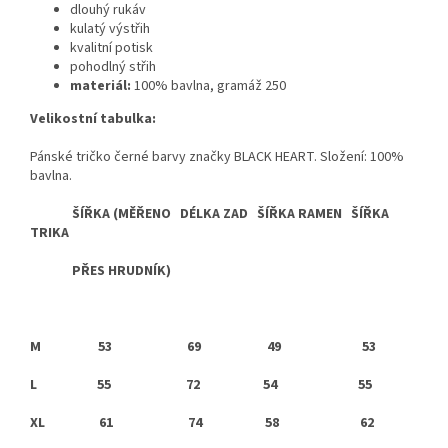
dlouhý rukáv
kulatý výstřih
kvalitní potisk
pohodlný střih
materiál:
100% bavlna, gramáž 250
Velikostní tabulka:
Pánské tričko černé barvy značky BLACK HEART. Složení: 100%
bavlna.
ŠÍŘKA (MĚŘENO DÉLKA ZAD ŠÍŘKA RAMEN ŠÍŘKA
TRIKA
PŘES HRUDNÍK)
M
53 69 49 53
L
55 72 54 55
XL
61 74 58 62