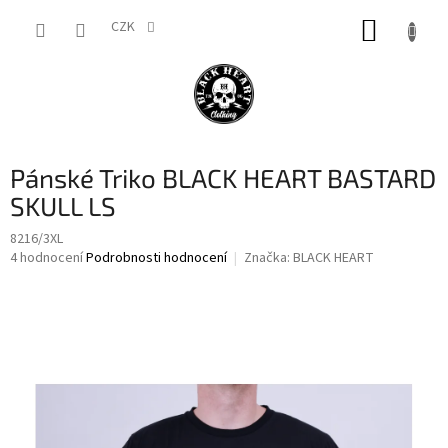
Přejít
NÁKUP
na
CZK
obsah
KOŠÍK
Pánské Triko BLACK HEART BASTARD
SKULL LS
8216/3XL
Průměrné
4 hodnocení
Podrobnosti hodnocení
Značka:
BLACK HEART
hodnocení
produktu
je
4,5
z
5
hvězdiček.