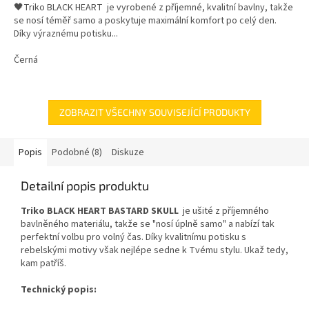
🖤Triko BLACK HEART je vyrobené z příjemné, kvalitní bavlny, takže
se nosí téměř samo a poskytuje maximální komfort po celý den.
Díky výraznému potisku...
Černá
ZOBRAZIT VŠECHNY SOUVISEJÍCÍ PRODUKTY
Popis
Podobné (8)
Diskuze
Detailní popis produktu
Triko BLACK HEART BASTARD SKULL
je ušité z příjemného
bavlněného materiálu, takže se "nosí úplně samo" a nabízí tak
perfektní volbu pro volný čas. Díky kvalitnímu potisku s
rebelskými motivy však nejlépe sedne k Tvému stylu. Ukaž tedy,
kam patříš.
Technický popis: