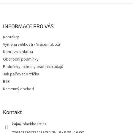
Z
á
p
a
INFORMACE PRO VÁS
t
Kontakty
í
Výměna velikosti / Vrácení zboží
Doprava a platba
Obchodní podmínky
Podmínky ochrany osobních údajů
Jak pečovat o trička
B2B
Kamenný obchod
Kontakt
kaja
@
blackheart.cz
736248796/774413782 (Po-Pá 9:00 - 16:00)