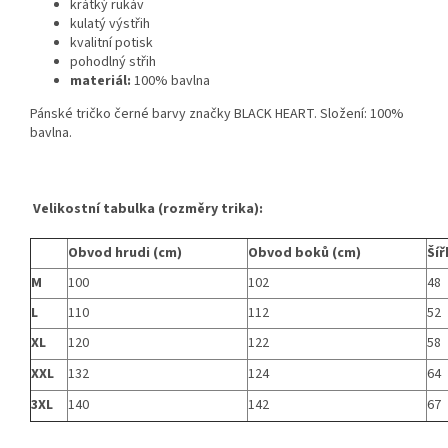
krátký rukáv
kulatý výstřih
kvalitní potisk
pohodlný střih
materiál:
100% bavlna
Pánské tričko černé barvy značky BLACK HEART. Složení: 100%
bavlna.
Velikostní tabulka (rozměry trika):
Obvod hrudi (cm)
Obvod boků (cm)
Šíř
M
100
102
48
L
110
112
52
XL
120
122
58
XXL
132
124
64
3XL
140
142
67