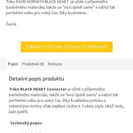
Triko DAVID HORVÁTH BLACK HEART je ušité z příjemného
5
bavlněného materiálu, takže se "nosí úplně samo" a nabízí tak
hvězdiček.
perfektní volbu pro volný čas. Díky kvalitnímu...
Černá
ZOBRAZIT VŠECHNY SOUVISEJÍCÍ PRODUKTY
Popis
Podobné (8)
Diskuze
Detailní popis produktu
Triko BLACK HEART Convecter
je ušité z příjemného
bavlněného materiálu, takže se "nosí úplně samo" a nabízí tak
perfektní volbu pro volný čas. Díky kvalitnímu potisku s
rebelskými motivy však nejlépe sedne k Tvému stylu. Ukaž tedy,
kam patříš.
Technický popis: