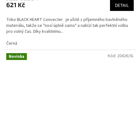
621 Kč
DETAIL
Triko BLACK HEART Convecter je ušité z příjemného bavlněného
materiálu, takže se "nosí úplně samo" a nabízí tak perfektní volbu
pro volný čas. Díky kvalitnímu...
Černá
Kód:
20426/XL
Novinka