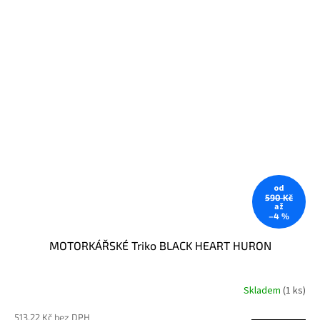
od
590 Kč
až
–4 %
MOTORKÁŘSKÉ Triko BLACK HEART HURON
Skladem
(1 ks)
513,22 Kč bez DPH