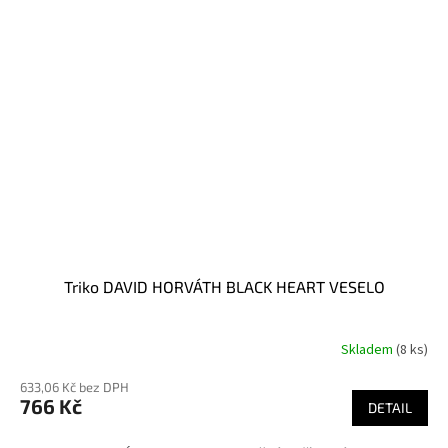
Triko DAVID HORVÁTH BLACK HEART VESELO
Skladem
(8 ks)
Průměrné
hodnocení
633,06 Kč bez DPH
produktu
766 Kč
je
DETAIL
5,0
z