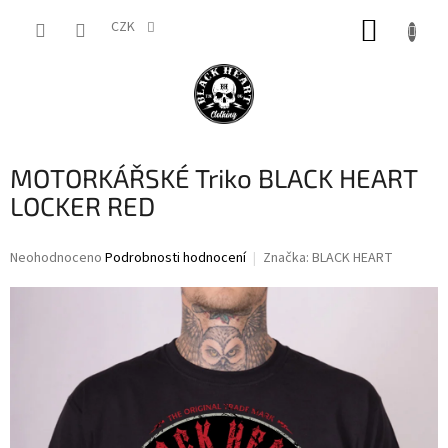
Přejít
NÁKUP
na
CZK
obsah
KOŠÍK
MOTORKÁŘSKÉ Triko BLACK HEART
LOCKER RED
Průměrné
Neohodnoceno
Podrobnosti hodnocení
Značka:
BLACK HEART
hodnocení
produktu
je
0,0
z
5
hvězdiček.