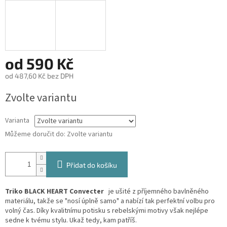
od
590 Kč
od
487,60 Kč
bez DPH
Měrná
Zvolte variantu
cena:
Varianta
Můžeme doručit do:
Zvolte variantu
Přidat do košíku
Triko BLACK HEART Convecter
je ušité z příjemného bavlněného
materiálu, takže se "nosí úplně samo" a nabízí tak perfektní volbu pro
volný čas. Díky kvalitnímu potisku s rebelskými motivy však nejlépe
sedne k tvému stylu. Ukaž tedy, kam patříš.