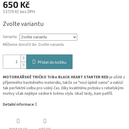
650 Kč
537,19 Kč bez DPH
Měrná
Zvolte variantu
cena:
Varianta
Můžeme doručit do:
Zvolte variantu
Přidat do košíku
MOTORKÁŘSKÉ TRIČKO Triko BLACK HEART STARTER RED
je ušité z
příjemného bavlněného materiálu, takže se "nosí úplně samo" a nabízí
tak perfektní volbu pro volný čas. Díky kvalitnímu potisku s rebelskými
motivy však nejlépe sedne k tvému stylu. Ukaž tedy, kam patříš.
Detailní informace