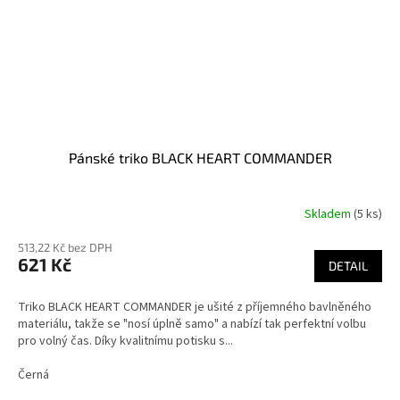
Pánské triko BLACK HEART COMMANDER
Skladem
(5 ks)
Průměrné
hodnocení
513,22 Kč bez DPH
produktu
621 Kč
je
DETAIL
3,9
z
Triko BLACK HEART COMMANDER je ušité z příjemného bavlněného
5
materiálu, takže se "nosí úplně samo" a nabízí tak perfektní volbu
hvězdiček.
pro volný čas. Díky kvalitnímu potisku s...
Černá