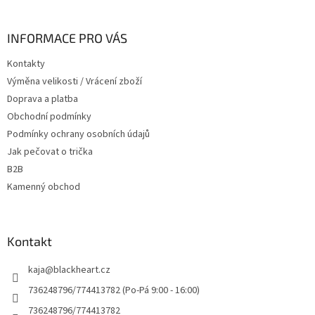
á
p
a
INFORMACE PRO VÁS
t
Kontakty
í
Výměna velikosti / Vrácení zboží
Doprava a platba
Obchodní podmínky
Podmínky ochrany osobních údajů
Jak pečovat o trička
B2B
Kamenný obchod
Kontakt
kaja
@
blackheart.cz
736248796/774413782 (Po-Pá 9:00 - 16:00)
736248796/774413782