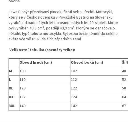
bavlna.
Jawa Pionýr přezdívaný pincek, fichtl nebo i fechtl. Motocykl,
který se v Československu v Považské Bystrici na Slovensku
vyráběl od padesátých let do osmdesátých let 20. století. Motor
byl vyráběn 49,8 cm³, později 49,9 cm³. Pionýre se označovalo
několik typů tohoto motocyklu. Byl exportován téměř do celého
světa včetně USA i dalších západních zemí
Velikostní tabulka (rozměry trika):
Obvod hrudi (cm)
Obvod boků (cm)
Šíř
M
100
102
48
L
110
112
52
XL
120
122
58
XXL
132
124
64
3XL
140
142
67
Z