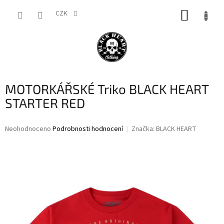
Přejít
NÁKUP
na
CZK
obsah
KOŠÍK
MOTORKÁŘSKÉ Triko BLACK HEART
STARTER RED
Průměrné
Neohodnoceno
Podrobnosti hodnocení
Značka:
BLACK HEART
hodnocení
produktu
je
0,0
z
5
hvězdiček.