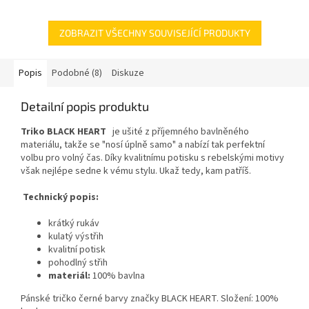
ZOBRAZIT VŠECHNY SOUVISEJÍCÍ PRODUKTY
Popis
Podobné (8)
Diskuze
Detailní popis produktu
Triko BLACK HEART
je ušité z příjemného bavlněného
materiálu, takže se "nosí úplně samo" a nabízí tak perfektní
volbu pro volný čas. Díky kvalitnímu potisku s rebelskými motivy
však nejlépe sedne k vému stylu. Ukaž tedy, kam patříš.
Technický popis:
krátký rukáv
kulatý výstřih
kvalitní potisk
pohodlný střih
materiál:
100% bavlna
Pánské tričko černé barvy značky BLACK HEART. Složení: 100%