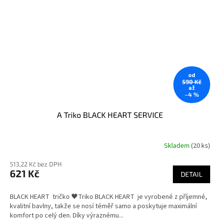
od
590 Kč
až
–4 %
A Triko BLACK HEART SERVICE
Skladem
(20 ks)
513,22 Kč bez DPH
621 Kč
DETAIL
BLACK HEART tričko 🖤Triko BLACK HEART je vyrobené z příjemné,
kvalitní bavlny, takže se nosí téměř samo a poskytuje maximální
komfort po celý den. Díky výraznému...