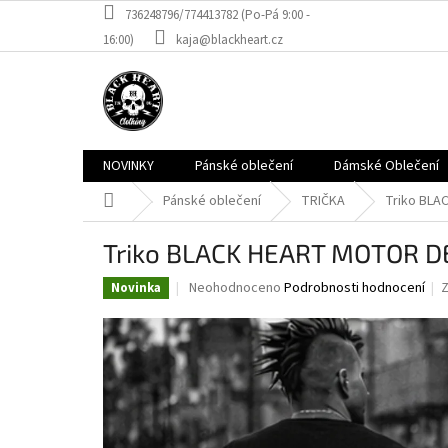
Přejít
736248796/774413782 (Po-Pá 9:00 -
na
16:00)
kaja@blackheart.cz
obsah
NOVINKY
Pánské oblečení
Dámské Oblečení
Domů
Pánské oblečení
TRIČKA
Triko BL
Triko BLACK HEART MOTOR 
Průměrné
Neohodnoceno
Podrobnosti hodnocení
Novinka
hodnocení
produktu
je
0,0
z
5
hvězdiček.