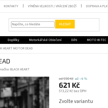
KONTAKTY
VÝMĚNA VELIKOSTI / VRÁCENÍ ZBOŽÍ
DOPRAVA A PLA
HLEDAT
Doplňky
Motorkářské Oblečení
Děti
MOTO W-TEC
ACK HEART MOTOR DEAD
DEAD
Značka:
BLACK HEART
od 590 Kč
až –4 %
621 Kč
513,22 Kč bez DPH
Měrná
Zvolte variantu
cena: