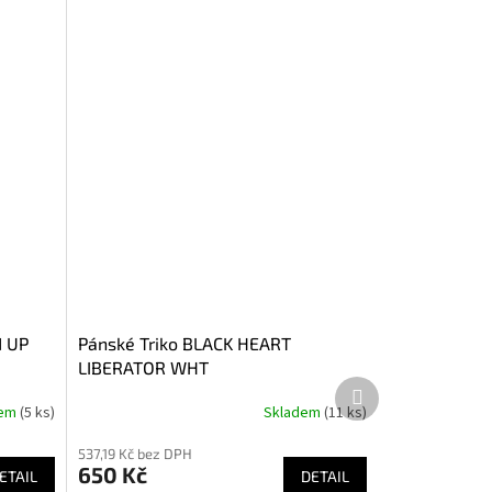
N UP
Pánské Triko BLACK HEART
LIBERATOR WHT
Další
produkt
dem
(5 ks)
Skladem
(11 ks)
537,19 Kč bez DPH
650 Kč
ETAIL
DETAIL