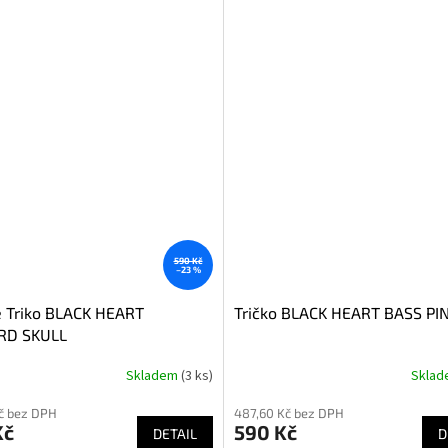
590 Kč
–23 %
 Triko BLACK HEART
Tričko BLACK HEART BASS PI
RD SKULL
Skladem
(3 ks)
Skla
né
ní
č bez DPH
487,60 Kč bez DPH
u
Kč
590 Kč
DETAIL
D