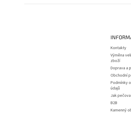
Z
á
p
a
t
INFORM
í
Kontakty
Výměna veli
zboží
Doprava a p
Obchodní 
Podmínky o
údajů
Jak pečovat
B2B
Kamenný o