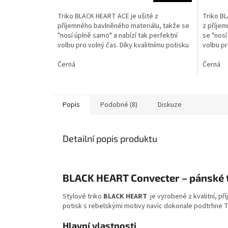
3,0
4,0
z
z
Triko BLACK HEART ACE je ušité z
Triko B
5
5
příjemného bavlněného materiálu, takže se
z příjem
hvězdiček.
hvězdič
"nosí úplně samo" a nabízí tak perfektní
se "nosí
volbu pro volný čas. Díky kvalitnímu potisku
volbu pr
s...
s...
Černá
Černá
Popis
Podobné (8)
Diskuze
Detailní popis produktu
BLACK HEART Convecter – pánské t
Stylové triko
BLACK HEART
je vyrobené z kvalitní, p
potisk s rebelskými motivy navíc dokonale podtrhne T
Hlavní vlastnosti