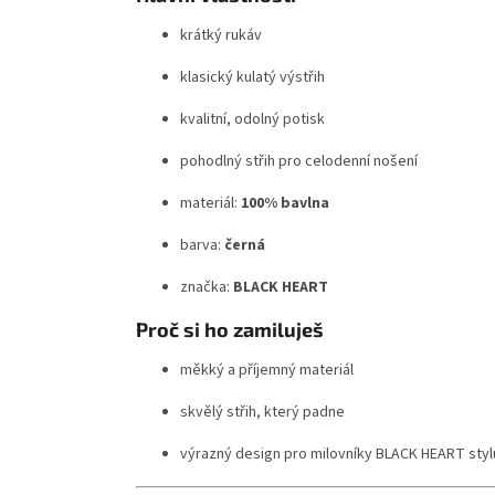
krátký rukáv
klasický kulatý výstřih
kvalitní, odolný potisk
pohodlný střih pro celodenní nošení
materiál:
100% bavlna
barva:
černá
značka:
BLACK HEART
Proč si ho zamiluješ
měkký a příjemný materiál
skvělý střih, který padne
výrazný design pro milovníky BLACK HEART styl