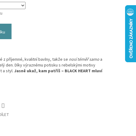
tu
íku
 z příjemné, kvalitní bavlny, takže se
nosí téměř samo
a
elý den. Díky výraznému potisku s rebelskými motivy
 a styl.
Jasně ukaž, kam patříš – BLACK HEART mluví
DÍLET