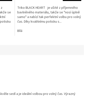
 z
Triko BLACK HEART je ušité z příjemného
takže se
bavlněného materiálu, takže se "nosí úplně
ktní
samo" a nabízí tak perfektní volbu pro volný
 potisku
čas. Díky kvalitnímu potisku s...
Bílá
kvěle sedí a je ideální volbou pro volný čas. Výrazný