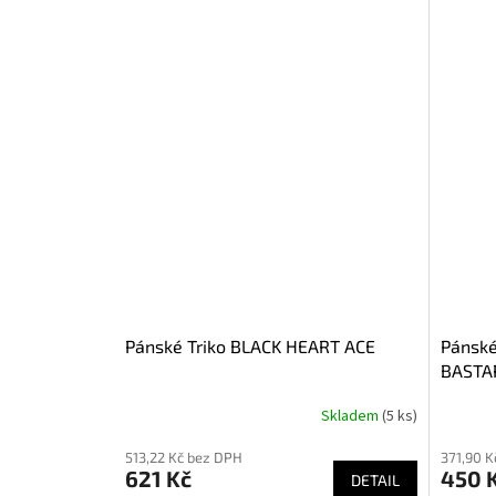
Pánské Triko BLACK HEART ACE
Pánské
BASTA
Skladem
(5 ks)
Průměrné
Průměr
hodnocení
hodnoce
513,22 Kč bez DPH
371,90 K
produktu
produkt
621 Kč
450 
je
DETAIL
je