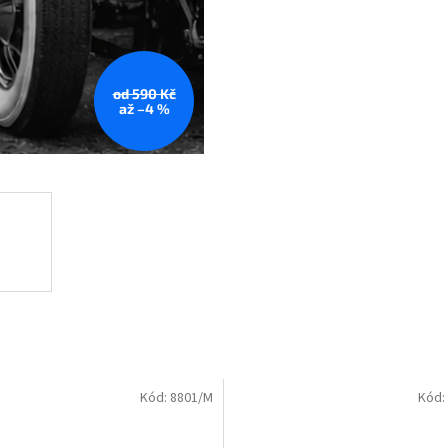
od 590 Kč
až –4 %
Kód:
8801/M
Kód: