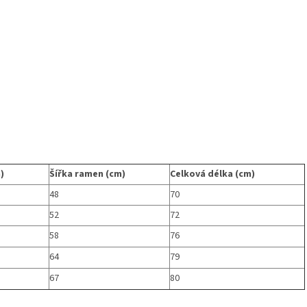
)
Šířka ramen (cm)
Celková délka (cm)
48
70
52
72
58
76
64
79
67
80