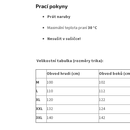
Prací pokyny
Prát naruby
Maximální teplota praní
30 °C
Nesušit v sušičce!
Velikostní tabulka (rozměry trika):
Obvod hrudi (cm)
Obvod boků (cm
M
100
102
L
110
112
XL
120
122
XXL
132
124
3XL
140
142