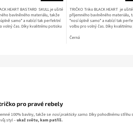
LACK HEART BASTARD SKULL je ušité
TRIČKO Triko BLACK HEART je ušité
ného bavlněného materiálu, takže
příjemného bavlněného materiálu, 
ek.
 úplně samo" a nabízí tak perfektní
"nosí úplně samo" a nabízí tak perfe
o volný čas. Díky kvalitnímu potisku
volbu pro volný čas. Díky kvalitnímu
s...
Černá
ričko pro pravé rebely
říjemné 100% bavlny, takže se
nosí prakticky samo
. Díky pohodlnému střihu s
vůj styl –
ukaž světu, kam patříš.