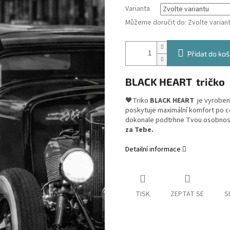
Varianta
Můžeme doručit do:
Zvolte varian
Přidat do koš
BLACK HEART tričko
🖤
Triko
BLACK HEART
je vyrobené
poskytuje maximální komfort po c
dokonale podtrhne Tvou osobnost
za Tebe.
Detailní informace
TISK
ZEPTAT SE
S