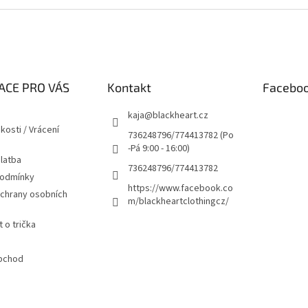
ACE PRO VÁS
Kontakt
Facebo
kaja
@
blackheart.cz
kosti / Vrácení
736248796/774413782 (Po
-Pá 9:00 - 16:00)
latba
736248796/774413782
podmínky
https://www.facebook.co
chrany osobních
m/blackheartclothingcz/
 o trička
bchod