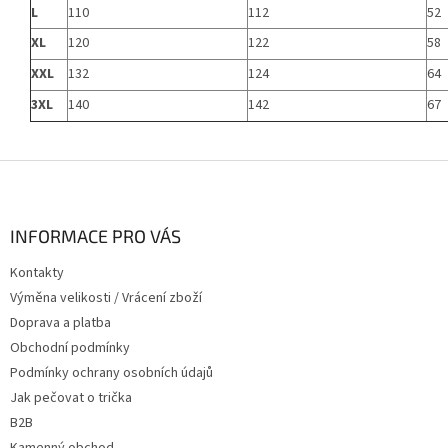
L
110
112
52
XL
120
122
58
XXL
132
124
64
3XL
140
142
67
Z
á
p
a
INFORMACE PRO VÁS
t
Kontakty
í
Výměna velikosti / Vrácení zboží
Doprava a platba
Obchodní podmínky
Podmínky ochrany osobních údajů
Jak pečovat o trička
B2B