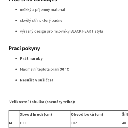
měkký a příjemný materiál
skvělý střih, který padne
výrazný design pro milovníky BLACK HEART stylu
Prací pokyny
Prát naruby
Maximální teplota praní
30 °C
Nesušit v sušičce!
Velikostní tabulka (rozměry trika):
Obvod hrudi (cm)
Obvod boků (cm)
Šíř
M
100
102
48