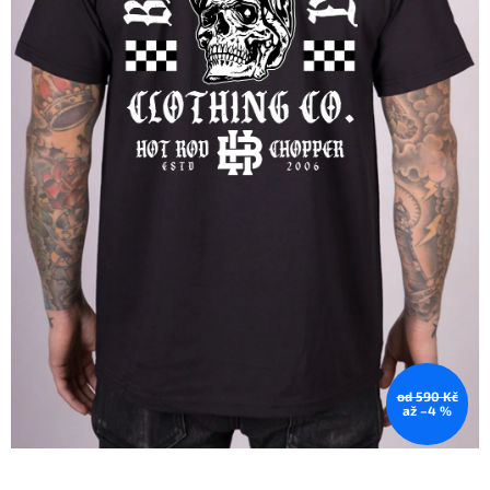
od 590 Kč
až –4 %