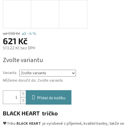
od 590 Kč
až –4 %
621 Kč
513,22 Kč bez DPH
Měrná
Zvolte variantu
cena:
Varianta
Můžeme doručit do:
Zvolte variantu
Přidat do košíku
BLACK HEART tričko
🖤
Triko
BLACK HEART
je vyrobené z příjemné, kvalitní bavlny, takže se