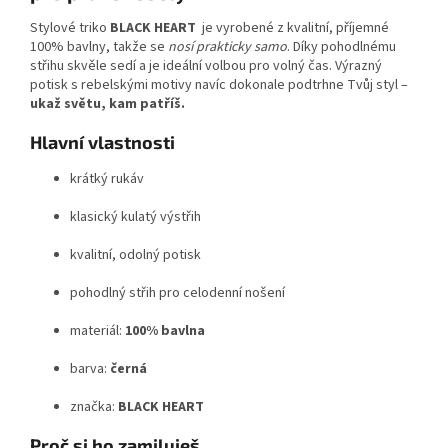
Stylové triko
BLACK HEART
je vyrobené z kvalitní, příjemné
100% bavlny, takže se
nosí prakticky samo
. Díky pohodlnému
střihu skvěle sedí a je ideální volbou pro volný čas. Výrazný
potisk s rebelskými motivy navíc dokonale podtrhne Tvůj styl –
ukaž světu, kam patříš.
Hlavní vlastnosti
krátký rukáv
klasický kulatý výstřih
kvalitní, odolný potisk
pohodlný střih pro celodenní nošení
materiál:
100% bavlna
barva:
černá
značka:
BLACK HEART
Proč si ho zamiluješ