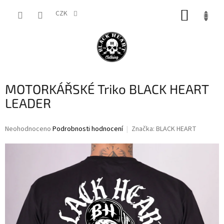
Přejít
NÁKUP
na
CZK
obsah
KOŠÍK
MOTORKÁŘSKÉ Triko BLACK HEART
LEADER
Průměrné
Neohodnoceno
Podrobnosti hodnocení
Značka:
BLACK HEART
hodnocení
produktu
je
0,0
z
5
hvězdiček.