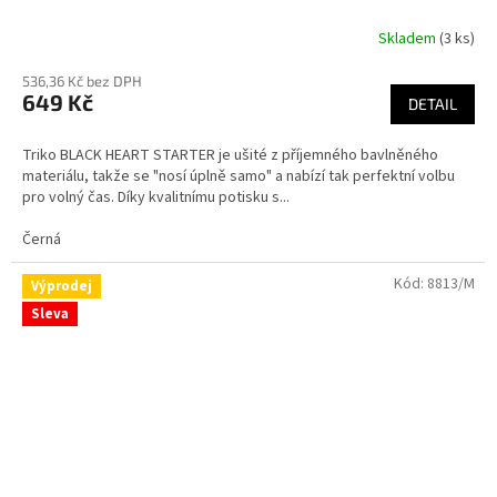
Skladem
(3 ks)
Průměrné
hodnocení
536,36 Kč bez DPH
produktu
649 Kč
je
DETAIL
4,3
z
Triko BLACK HEART STARTER je ušité z příjemného bavlněného
5
materiálu, takže se "nosí úplně samo" a nabízí tak perfektní volbu
hvězdiček.
pro volný čas. Díky kvalitnímu potisku s...
Černá
Kód:
8813/M
Výprodej
Sleva