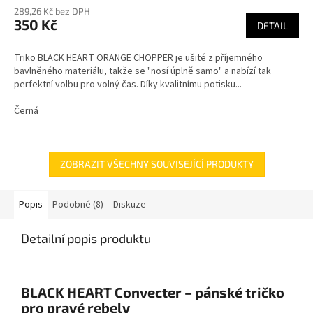
289,26 Kč bez DPH
350 Kč
DETAIL
Triko BLACK HEART ORANGE CHOPPER je ušité z příjemného
bavlněného materiálu, takže se "nosí úplně samo" a nabízí tak
perfektní volbu pro volný čas. Díky kvalitnímu potisku...
Černá
ZOBRAZIT VŠECHNY SOUVISEJÍCÍ PRODUKTY
Popis
Podobné (8)
Diskuze
Detailní popis produktu
BLACK HEART Convecter – pánské tričko
pro pravé rebely