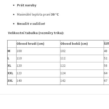
Prát naruby
Maximální teplota praní
30 °C
Nesušit v sušičce!
Velikostní tabulka (rozměry trika):
Obvod hrudi (cm)
Obvod boků (cm)
Šíř
M
100
102
48
L
110
112
52
XL
120
122
58
XXL
123
124
64
3XL
140
142
67
Z
á
p