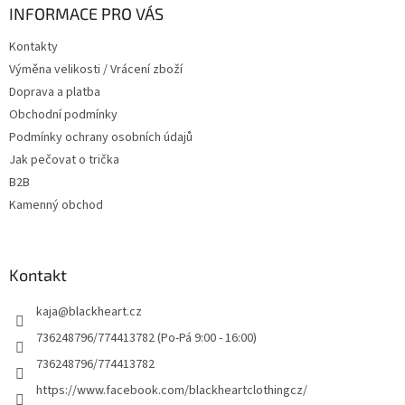
a
INFORMACE PRO VÁS
t
Kontakty
í
Výměna velikosti / Vrácení zboží
Doprava a platba
Obchodní podmínky
Podmínky ochrany osobních údajů
Jak pečovat o trička
B2B
Kamenný obchod
Kontakt
kaja
@
blackheart.cz
736248796/774413782 (Po-Pá 9:00 - 16:00)
736248796/774413782
https://www.facebook.com/blackheartclothingcz/