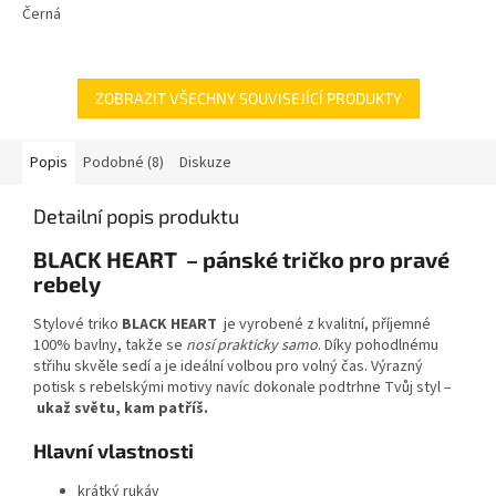
Černá
ZOBRAZIT VŠECHNY SOUVISEJÍCÍ PRODUKTY
Popis
Podobné (8)
Diskuze
Detailní popis produktu
BLACK HEART – pánské tričko pro pravé
rebely
Stylové triko
BLACK HEART
je vyrobené z kvalitní, příjemné
100% bavlny, takže se
nosí prakticky samo
. Díky pohodlnému
střihu skvěle sedí a je ideální volbou pro volný čas. Výrazný
potisk s rebelskými motivy navíc dokonale podtrhne Tvůj styl –
ukaž světu, kam patříš.
Hlavní vlastnosti
krátký rukáv