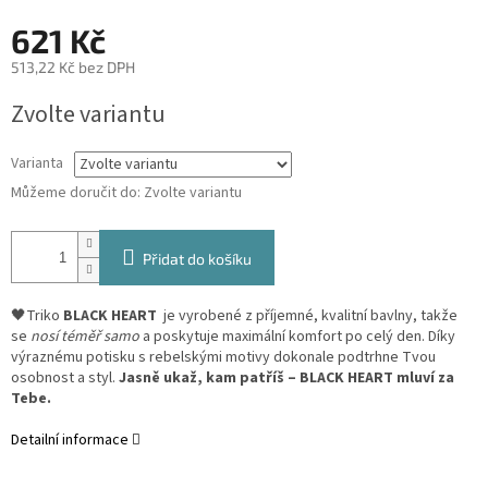
621 Kč
513,22 Kč bez DPH
Měrná
Zvolte variantu
cena:
Varianta
Můžeme doručit do:
Zvolte variantu
Přidat do košíku
🖤
Triko
BLACK HEART
je vyrobené z příjemné, kvalitní bavlny, takže
se
nosí téměř samo
a poskytuje maximální komfort po celý den. Díky
výraznému potisku s rebelskými motivy dokonale podtrhne Tvou
osobnost a styl.
Jasně ukaž, kam patříš – BLACK HEART mluví za
Tebe.
Detailní informace