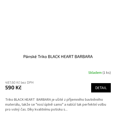
Pánské Triko BLACK HEART BARBARA
Skladem
(1 ks)
487,60 Kč bez DPH
590 Kč
DETAIL
Triko BLACK HEART BARBARA je ušité z příjemného bavlněného
materiálu, takže se "nosí úplně samo" a nabízí tak perfektní volbu
pro volný čas. Díky kvalitnímu potisku s...