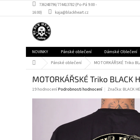
Přejít
736248796/774413782 (Po-Pá 9:00 -
na
16:00)
kaja@blackheart.cz
obsah
NOVINKY
Pánské oblečení
Dámské Oblečení
Domů
Pánské oblečení
MOTORKÁŘSKÉ Triko BL
MOTORKÁŘSKÉ Triko BLACK 
Průměrné
19 hodnocení
Podrobnosti hodnocení
Značka:
BLACK H
hodnocení
produktu
je
3,6
z
5
hvězdiček.