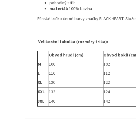
pohodlný střih
materiál:
100% bavlna
Pánské tričko černé barvy značky BLACK HEART. Slože
Velikostní tabulka (rozměry trika):
Obvod hrudi (cm)
Obvod boků (cm
M
100
102
L
110
112
XL
120
122
XXL
132
124
3XL
140
142
Z
á
p