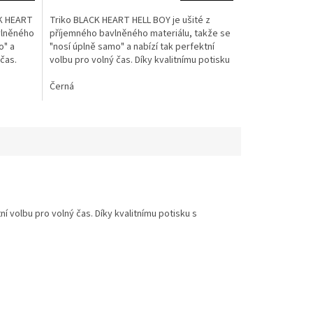
4,3
z
K HEART
Triko BLACK HEART HELL BOY je ušité z
5
vlněného
příjemného bavlněného materiálu, takže se
hvězdiček.
o" a
"nosí úplně samo" a nabízí tak perfektní
 čas.
volbu pro volný čas. Díky kvalitnímu potisku
s...
Černá
í volbu pro volný čas. Díky kvalitnímu potisku s