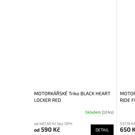
MOTORKÁŘSKÉ Triko BLACK HEART
MOTOR
LOCKER RED
RIDE 
Skladem
(10 ks)
od 487,60 Kč bez DPH
537,19 K
590 Kč
650 
od
DETAIL