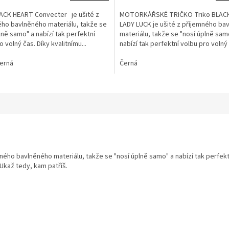
LACK HEART Convecter je ušité z
MOTORKÁŘSKÉ TRIČKO Triko BLAC
ého bavlněného materiálu, takže se
LADY LUCK je ušité z příjemného ba
lně samo" a nabízí tak perfektní
materiálu, takže se "nosí úplně sam
o volný čas. Díky kvalitnímu...
nabízí tak perfektní volbu pro volný
Díky...
erná
Černá
mného bavlněného materiálu, takže se "nosí úplně samo" a nabízí tak perfektn
Ukaž tedy, kam patříš.