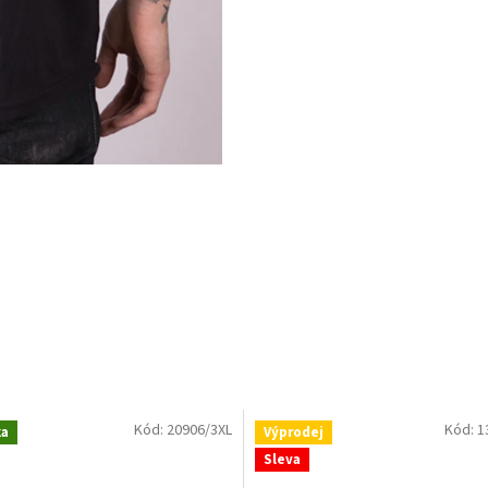
Kód:
20906/3XL
Kód:
1
ka
Výprodej
Sleva