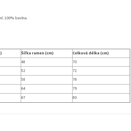
ní: 100% bavlna.
)
Šířka ramen (cm)
Celková délka (cm)
48
70
52
72
58
76
64
79
67
80