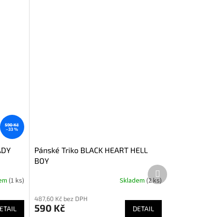
590 Kč
–33 %
ADY
Pánské Triko BLACK HEART HELL
BOY
Další
produkt
dem
(1 ks)
Skladem
(2 ks)
Průměrné
hodnocení
487,60 Kč bez DPH
produktu
590 Kč
ETAIL
je
DETAIL