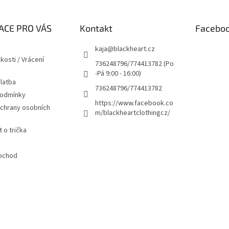
ACE PRO VÁS
Kontakt
Facebo
kaja
@
blackheart.cz
kosti / Vrácení
736248796/774413782 (Po
-Pá 9:00 - 16:00)
latba
736248796/774413782
podmínky
https://www.facebook.co
chrany osobních
m/blackheartclothingcz/
 o trička
bchod