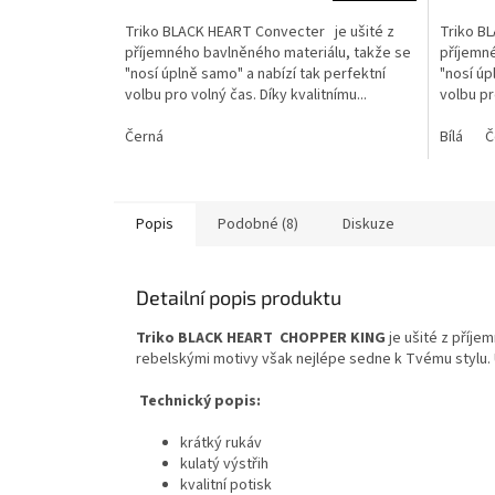
Triko BLACK HEART Convecter je ušité z
Triko B
příjemného bavlněného materiálu, takže se
příjemn
"nosí úplně samo" a nabízí tak perfektní
"nosí úp
volbu pro volný čas. Díky kvalitnímu...
volbu pr
Černá
Bílá
Č
Popis
Podobné (8)
Diskuze
Detailní popis produktu
Triko BLACK HEART CHOPPER KING
je ušité z příje
rebelskými motivy však nejlépe sedne k Tvému stylu. 
Technický popis:
krátký rukáv
kulatý výstřih
kvalitní potisk