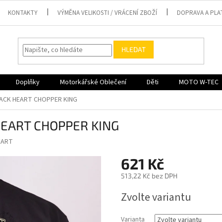
KONTAKTY
VÝMĚNA VELIKOSTI / VRÁCENÍ ZBOŽÍ
DOPRAVA A PLA
HLEDAT
Doplňky
Motorkářské Oblečení
Děti
MOTO W-TEC
ACK HEART CHOPPER KING
HEART CHOPPER KING
EART
621 Kč
513,22 Kč bez DPH
Měrná
Zvolte variantu
cena:
Varianta