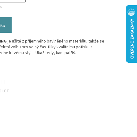
tu
íku
KING
je ušité z příjemného bavlněného materiálu, takže se
ektní volbu pro volný čas. Díky kvalitnímu potisku s
dne k tvému stylu. Ukaž tedy, kam patříš.
DÍLET