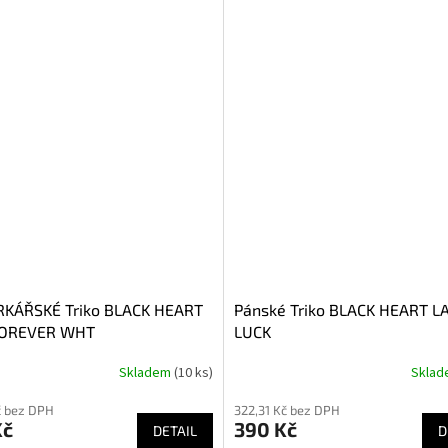
KÁŘSKÉ Triko BLACK HEART
Pánské Triko BLACK HEART L
FOREVER WHT
LUCK
Skladem
(10 ks)
Skla
č bez DPH
322,31 Kč bez DPH
Kč
390 Kč
DETAIL
D