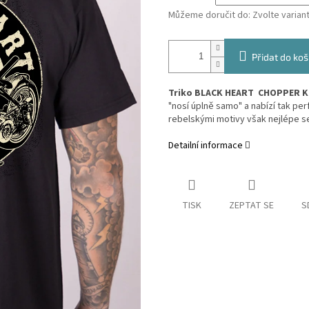
Můžeme doručit do:
Zvolte varian
Přidat do koš
Triko BLACK HEART CHOPPER 
"nosí úplně samo" a nabízí tak perf
rebelskými motivy však nejlépe se
Detailní informace
TISK
ZEPTAT SE
S