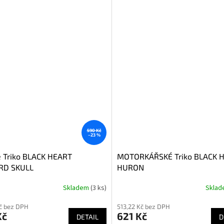
590 Kč
–23 %
 Triko BLACK HEART
MOTORKÁŘSKÉ Triko BLACK 
RD SKULL
HURON
Skladem
(3 ks)
Skla
né
ní
č bez DPH
513,22 Kč bez DPH
u
Kč
621 Kč
DETAIL
D