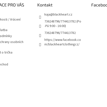
ACE PRO VÁS
Kontakt
Facebo
kaja
@
blackheart.cz
kosti / Vrácení
736248796/774413782 (Po
-Pá 9:00 - 16:00)
latba
736248796/774413782
podmínky
https://www.facebook.co
chrany osobních
m/blackheartclothingcz/
 o trička
bchod