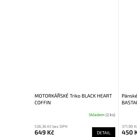
MOTORKÁŘSKÉ Triko BLACK HEART
Pánské
COFFIN
BASTA
Skladem
(2 ks)
Průměrné
Průměr
hodnocení
hodnoce
536,36 Kč bez DPH
371,90 K
produktu
produkt
649 Kč
450 
je
DETAIL
je