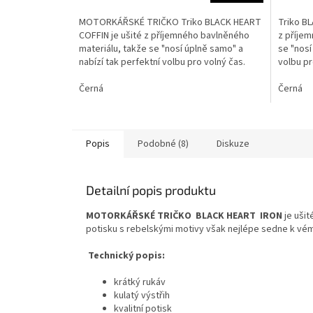
4,6
4,0
z
z
MOTORKÁŘSKÉ TRIČKO Triko BLACK HEART
Triko B
5
5
COFFIN je ušité z příjemného bavlněného
z příjem
hvězdiček.
hvězdič
materiálu, takže se "nosí úplně samo" a
se "nosí
nabízí tak perfektní volbu pro volný čas.
volbu pr
Díky...
s...
Černá
Černá
Popis
Podobné (8)
Diskuze
Detailní popis produktu
MOTORKÁŘSKÉ TRIČKO BLACK HEART IRON
je uši
potisku s rebelskými motivy však nejlépe sedne k vému
Technický popis:
krátký rukáv
kulatý výstřih
kvalitní potisk