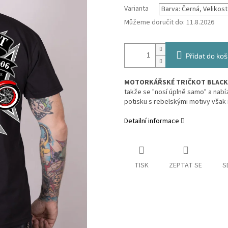
Varianta
Můžeme doručit do:
11.8.2026
Přidat do koš
MOTORKÁŘSKÉ TRIČKOT BLACK
takže se "nosí úplně samo" a nabíz
potisku s rebelskými motivy však 
Detailní informace
TISK
ZEPTAT SE
S