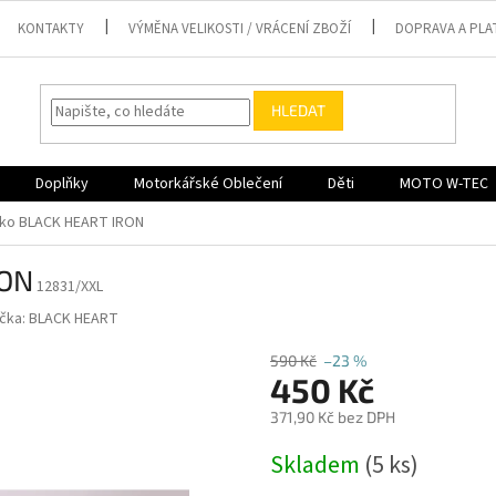
KONTAKTY
VÝMĚNA VELIKOSTI / VRÁCENÍ ZBOŽÍ
DOPRAVA A PLA
HLEDAT
Doplňky
Motorkářské Oblečení
Děti
MOTO W-TEC
iko BLACK HEART IRON
RON
12831/XXL
čka:
BLACK HEART
590 Kč
–23 %
450 Kč
371,90 Kč bez DPH
Měrná
Skladem
(5 ks)
cena: