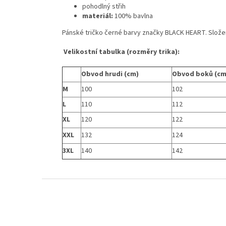
pohodlný střih
materiál:
100% bavlna
Pánské tričko černé barvy značky BLACK HEART. Slože
Velikostní tabulka (rozměry trika):
Obvod hrudi (cm)
Obvod boků (cm
M
100
102
L
110
112
XL
120
122
XXL
132
124
3XL
140
142
Z
á
p
a