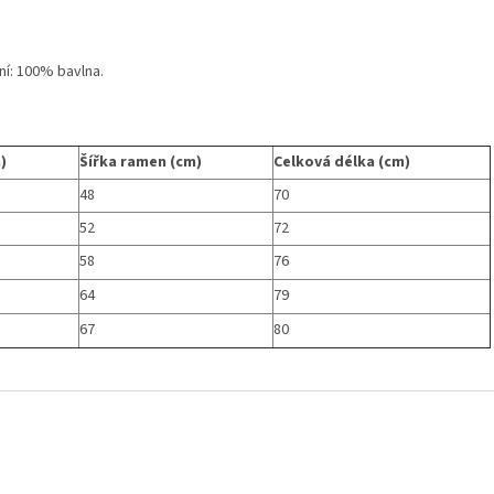
ní: 100% bavlna.
)
Šířka ramen (cm)
Celková délka (cm)
48
70
52
72
58
76
64
79
67
80