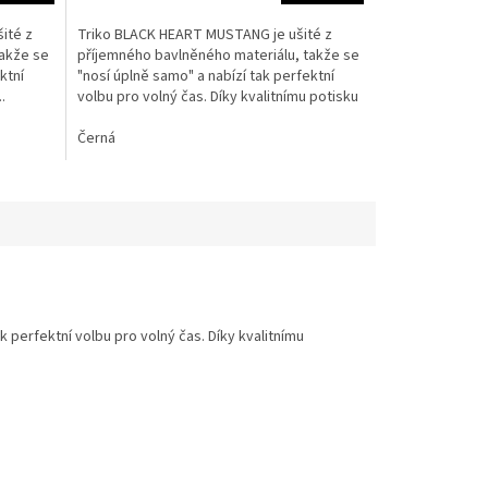
3,8
z
ité z
Triko BLACK HEART MUSTANG je ušité z
5
takže se
příjemného bavlněného materiálu, takže se
hvězdiček.
ktní
"nosí úplně samo" a nabízí tak perfektní
.
volbu pro volný čas. Díky kvalitnímu potisku
s rebelskými...
Černá
k perfektní volbu pro volný čas. Díky kvalitnímu