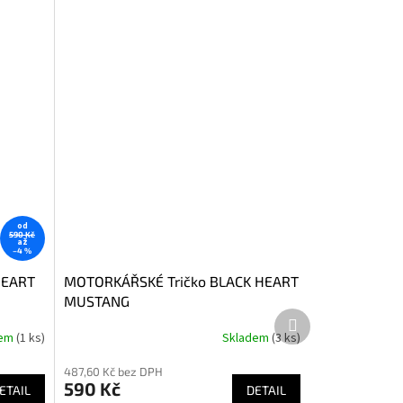
od
590 Kč
až
–4 %
HEART
MOTORKÁŘSKÉ Tričko BLACK HEART
MUSTANG
Další
produkt
dem
(1 ks)
Skladem
(3 ks)
Průměrné
hodnocení
487,60 Kč bez DPH
produktu
590 Kč
ETAIL
je
DETAIL