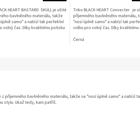
LACK HEART BASTARD SKULL je ušité
Triko BLACK HEART Convecter je uš
ného bavlněného materiálu, takže
příjemného bavlněného materiálu, 
ek.
 úplně samo" a nabízí tak perfektní
"nosí úplně samo" a nabízí tak perfe
o volný čas. Díky kvalitnímu potisku
volbu pro volný čas. Díky kvalitnímu..
Černá
té z příjemného bavlněného materiálu, takže se "nosí úplně samo" a nabízí ta
 stylu. Ukaž tedy, kam patříš.