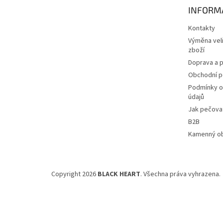
t
INFORM
í
Kontakty
Výměna veli
zboží
Doprava a p
Obchodní 
Podmínky o
údajů
Jak pečovat
B2B
Kamenný o
Copyright 2026
BLACK HEART
. Všechna práva vyhrazena.