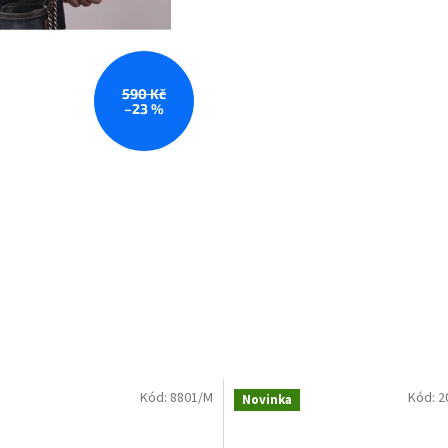
590 Kč
–23 %
Kód:
8801/M
Kód:
2
Novinka