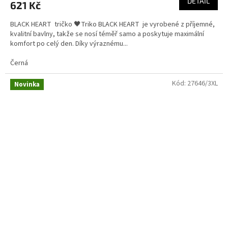
DETAIL
621 Kč
BLACK HEART tričko 🖤Triko BLACK HEART je vyrobené z příjemné,
kvalitní bavlny, takže se nosí téměř samo a poskytuje maximální
komfort po celý den. Díky výraznému...
Černá
Kód:
27646/3XL
Novinka