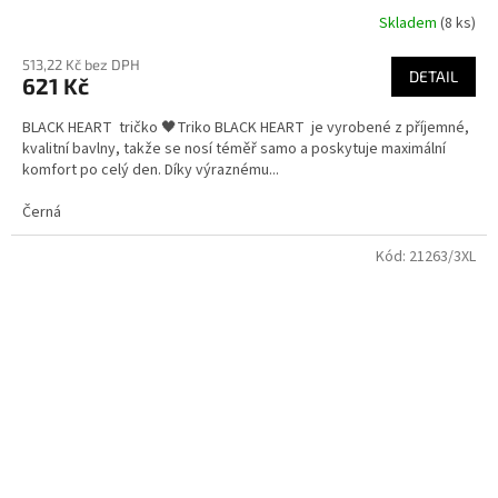
Skladem
(8 ks)
513,22 Kč bez DPH
DETAIL
621 Kč
BLACK HEART tričko 🖤Triko BLACK HEART je vyrobené z příjemné,
kvalitní bavlny, takže se nosí téměř samo a poskytuje maximální
komfort po celý den. Díky výraznému...
Černá
Kód:
21263/3XL