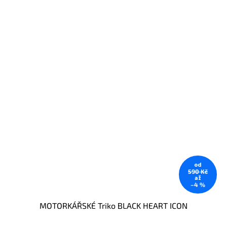
od
590 Kč
až
–4 %
MOTORKÁŘSKÉ Triko BLACK HEART ICON