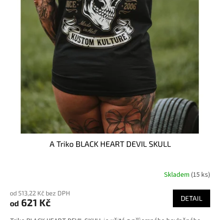
A Triko BLACK HEART DEVIL SKULL
Skladem
(15 ks)
Průměrné
hodnocení
od 513,22 Kč bez DPH
produktu
DETAIL
621 Kč
od
je
3,7