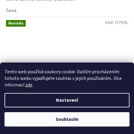
Černá
Kód:
7379/XL
Novinka
Tento web používá soubory cookie. Dalším procházením
tohoto webu vyjadřujete souhlas s jejich používáním.. Více
informací
zde
.
Nastavení
Souhlasím