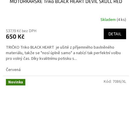
MOTORKÁŘSKÉ Triko BLACK HEART DEVIL SKULL RED
Skladem
(4 ks)
537,19 Kč bez DPH
DETAIL
650 Kč
TRIČKO Triko BLACK HEART je ušité z příjemného bavlněného
materiálu, takže se "nosí úplně samo" a nabízí tak perfektní volbu
pro volný čas. Díky kvalitnímu potisku s...
Červená
Kód:
7086/XL
Novinka