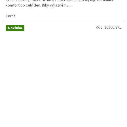
kvalitní bavlny, takže se nosí téměř samo a poskytuje maximální
komfort po celý den. Díky výraznému...
Černá
Kód:
20906/3XL
Novinka