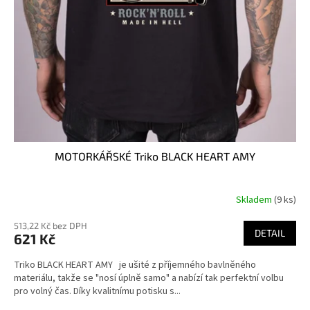
MOTORKÁŘSKÉ Triko BLACK HEART AMY
Skladem
(9 ks)
513,22 Kč bez DPH
DETAIL
621 Kč
Triko BLACK HEART AMY je ušité z příjemného bavlněného
materiálu, takže se "nosí úplně samo" a nabízí tak perfektní volbu
pro volný čas. Díky kvalitnímu potisku s...