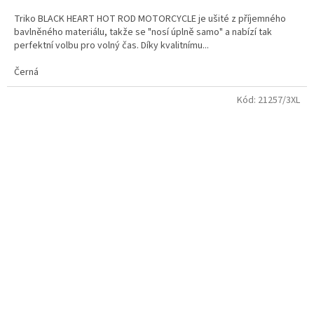
3,3
Triko BLACK HEART HOT ROD MOTORCYCLE je ušité z příjemného
z
bavlněného materiálu, takže se "nosí úplně samo" a nabízí tak
5
perfektní volbu pro volný čas. Díky kvalitnímu...
hvězdiček.
Černá
Kód:
21257/3XL