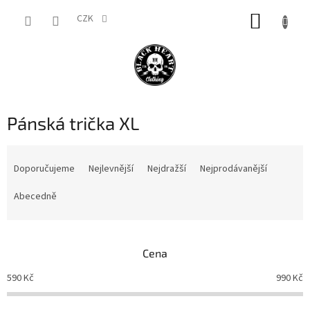
Přejít
NÁKUP
na
CZK
obsah
KOŠÍK
Pánská trička XL
Ř
a
Doporučujeme
Nejlevnější
Nejdražší
Nejprodávanější
z
e
Abecedně
n
í
p
Cena
r
o
590
Kč
990
Kč
d
u