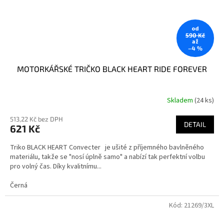
od
590 Kč
až
–4 %
MOTORKÁŘSKÉ TRIČKO BLACK HEART RIDE FOREVER
Skladem
(24 ks)
513,22 Kč bez DPH
DETAIL
621 Kč
Triko BLACK HEART Convecter je ušité z příjemného bavlněného
materiálu, takže se "nosí úplně samo" a nabízí tak perfektní volbu
pro volný čas. Díky kvalitnímu...
Černá
Kód:
21269/3XL