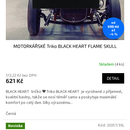
od
590 Kč
až
–4 %
MOTORKÁŘSKÉ Triko BLACK HEART FLAME SKULL
Skladem
(4 ks)
513,22 Kč bez DPH
DETAIL
621 Kč
BLACK HEART tričko 🖤Triko BLACK HEART je vyrobené z příjemné,
kvalitní bavlny, takže se nosí téměř samo a poskytuje maximální
komfort po celý den. Díky výraznému...
Černá
Kód:
20357/3XL
Novinka