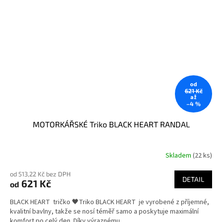
od
621 Kč
až
–4 %
MOTORKÁŘSKÉ Triko BLACK HEART RANDAL
Skladem
(22 ks)
od 513,22 Kč bez DPH
DETAIL
621 Kč
od
BLACK HEART tričko 🖤Triko BLACK HEART je vyrobené z příjemné,
kvalitní bavlny, takže se nosí téměř samo a poskytuje maximální
komfort po celý den. Díky výraznému...