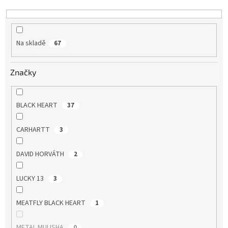
k
t
ů
Na skladě
67
Značky
BLACK HEART
37
CARHARTT
3
DAVID HORVÁTH
2
LUCKY 13
3
MEATFLY BLACK HEART
1
METAL MULISHA
0