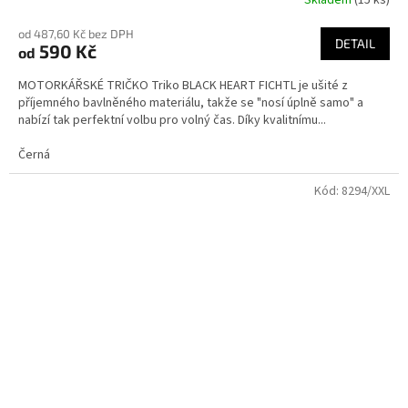
Průměrné
hodnocení
od 487,60 Kč bez DPH
produktu
DETAIL
590 Kč
od
je
3,7
MOTORKÁŘSKÉ TRIČKO Triko BLACK HEART FICHTL je ušité z
z
příjemného bavlněného materiálu, takže se "nosí úplně samo" a
5
nabízí tak perfektní volbu pro volný čas. Díky kvalitnímu...
hvězdiček.
Černá
Kód:
8294/XXL