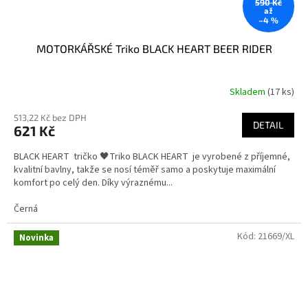
590 Kč
až
–4 %
MOTORKÁŘSKÉ Triko BLACK HEART BEER RIDER
Skladem
(17 ks)
513,22 Kč bez DPH
DETAIL
621 Kč
BLACK HEART tričko 🖤Triko BLACK HEART je vyrobené z příjemné,
kvalitní bavlny, takže se nosí téměř samo a poskytuje maximální
komfort po celý den. Díky výraznému...
Černá
Kód:
21669/XL
Novinka