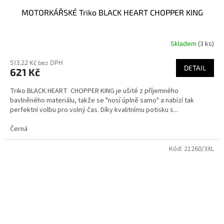
MOTORKÁŘSKÉ Triko BLACK HEART CHOPPER KING
Skladem
(3 ks)
Průměrné
hodnocení
513,22 Kč bez DPH
produktu
DETAIL
621 Kč
je
3,6
Triko BLACK HEART CHOPPER KING je ušité z příjemného
z
bavlněného materiálu, takže se "nosí úplně samo" a nabízí tak
5
perfektní volbu pro volný čas. Díky kvalitnímu potisku s...
hvězdiček.
Černá
Kód:
21260/3XL