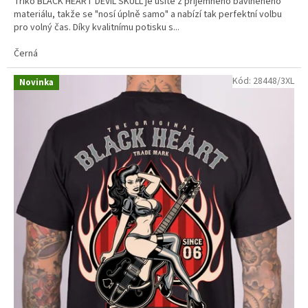
Triko BLACK HEART DEVIL SKULL je ušité z příjemného bavlněného
z
materiálu, takže se "nosí úplně samo" a nabízí tak perfektní volbu
5
pro volný čas. Díky kvalitnímu potisku s...
hvězdiček.
Černá
Kód:
28448/3XL
Novinka