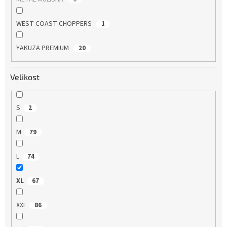
WEST COAST CHOPPERS
1
YAKUZA PREMIUM
20
Velikost
S
2
M
79
L
74
XL
67
XXL
86