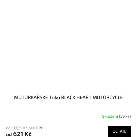
MOTORKÁŘSKÉ Triko BLACK HEART MOTORCYCLE
Skladem
(19 ks)
Průměrné
hodnocení
od 513,22 Kč bez DPH
produktu
DETAIL
621 Kč
od
je