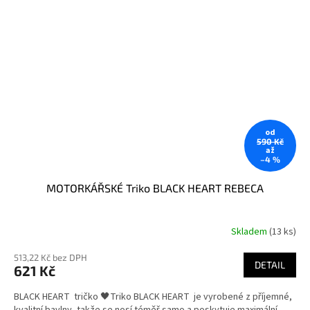
od
590 Kč
až
–4 %
MOTORKÁŘSKÉ Triko BLACK HEART REBECA
Skladem
(13 ks)
513,22 Kč bez DPH
DETAIL
621 Kč
BLACK HEART tričko 🖤Triko BLACK HEART je vyrobené z příjemné,