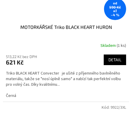
od
590 Kč
až
–4 %
MOTORKÁŘSKÉ Triko BLACK HEART HURON
Skladem
(1 ks)
513,22 Kč bez DPH
DETAIL
621 Kč
Triko BLACK HEART Convecter je ušité z příjemného bavlněného
materiálu, takže se "nosí úplně samo" a nabízí tak perfektní volbu
pro volný čas. Díky kvalitnímu...
Černá
Kód:
9922/3XL