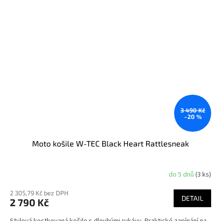
3 490 Kč
–20 %
Moto košile W-TEC Black Heart Rattlesneak
do 5 dnů
(3 ks)
Průměrné
hodnocení
2 305,79 Kč bez DPH
produktu
DETAIL
2 790 Kč
je
3,6