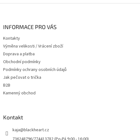
l
Z
á
á
d
p
a
a
INFORMACE PRO VÁS
c
t
í
Kontakty
í
p
Výměna velikosti / Vrácení zboží
r
v
Doprava a platba
k
Obchodní podmínky
y
Podmínky ochrany osobních údajů
v
ý
Jak pečovat o trička
p
B2B
i
Kamenný obchod
s
u
Kontakt
kaja
@
blackheart.cz
736248796/774413782 (Po-Pá 9:00 - 16:00)