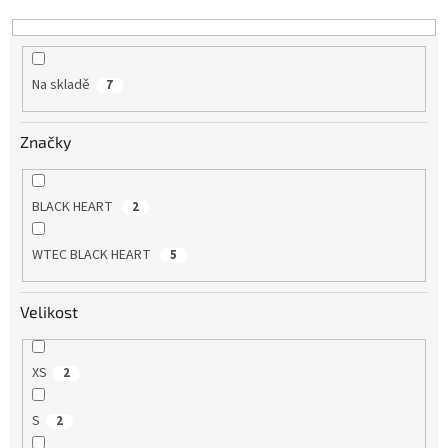
k
t
ů
Na skladě
7
Značky
BLACK HEART
2
WTEC BLACK HEART
5
Velikost
XS
2
S
2