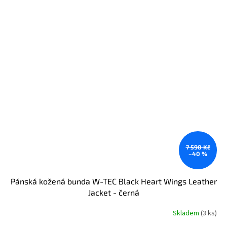
7 590 Kč
–40 %
Pánská kožená bunda W-TEC Black Heart Wings Leather
Jacket - černá
Skladem
(3 ks)
Průměrné
hodnocení