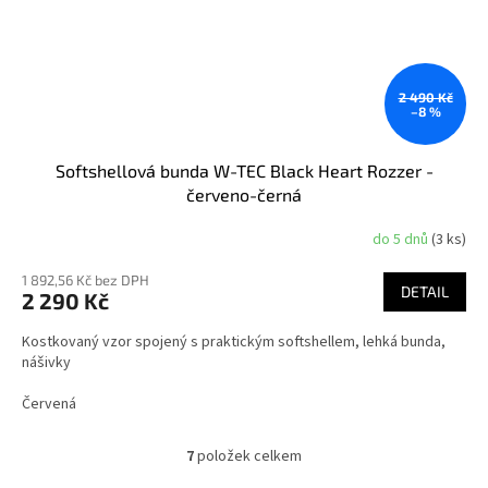
2 490 Kč
–8 %
Softshellová bunda W-TEC Black Heart Rozzer -
červeno-černá
do 5 dnů
(3 ks)
1 892,56 Kč bez DPH
DETAIL
2 290 Kč
Kostkovaný vzor spojený s praktickým softshellem, lehká bunda,
nášivky
Červená
7
položek celkem
O
v