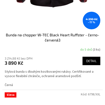
4 390 Kč
–11 %
Bunda na chopper W-TEC Black Heart Ruffster - černo-
červená3
do 5 dnů
(3 ks)
Průměrné
hodnocení
3 214,88 Kč bez DPH
produktu
DETAIL
3 890 Kč
je
4,0
Stylová bunda s dlouhými kostkovanými rukávy. Certifikované a
z
vysoce flexibilní chrániče, ochranné aramidové podšití.
5
hvězdiček.
Černá
Kód:
6798/XXL
Sleva