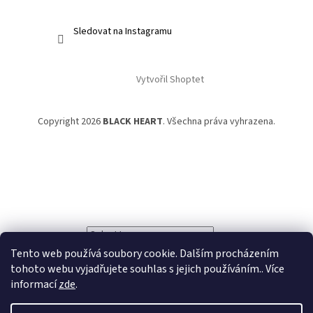
Sledovat na Instagramu
Vytvořil Shoptet
Copyright 2026
BLACK HEART
. Všechna práva vyhrazena.
Powered by
Translate
Tento web používá soubory cookie. Dalším procházením
tohoto webu vyjadřujete souhlas s jejich používáním.. Více
informací
zde
.