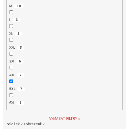
M
10
L
6
XL
5
XXL
8
3Xl
6
4XL
7
5XL
7
6XL
1
VYMAZAT FILTRY
Položek k zobrazení:
7