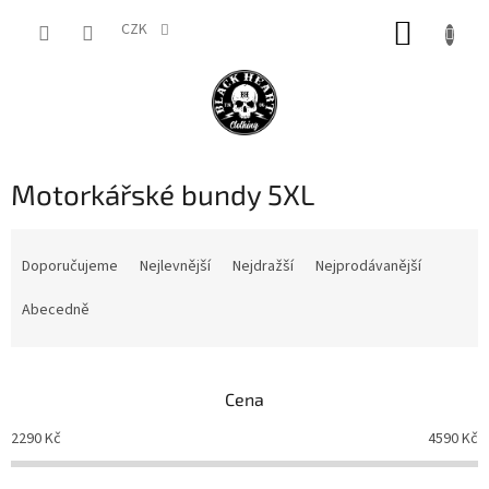
Přejít
NÁKUP
na
CZK
obsah
KOŠÍK
Motorkářské bundy 5XL
Ř
a
Doporučujeme
Nejlevnější
Nejdražší
Nejprodávanější
z
e
Abecedně
n
í
p
Cena
r
o
2290
Kč
4590
Kč
d
u