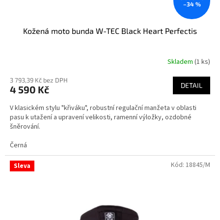
–34 %
Kožená moto bunda W-TEC Black Heart Perfectis
Skladem
(1 ks)
Průměrné
hodnocení
3 793,39 Kč bez DPH
produktu
DETAIL
4 590 Kč
je
3,6
V klasickém stylu "křiváku", robustní regulační manžeta v oblasti
z
pasu k utažení a upravení velikosti, ramenní výložky, ozdobné
5
šněrování.
hvězdiček.
Černá
Kód:
18845/M
Sleva