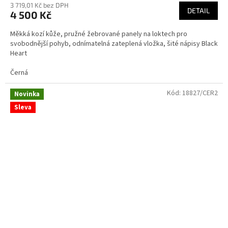
3 719,01 Kč bez DPH
produktu
DETAIL
4 500 Kč
je
3,7
Měkká kozí kůže, pružné žebrované panely na loktech pro
z
svobodnější pohyb, odnímatelná zateplená vložka, šité nápisy Black
5
Heart
hvězdiček.
Černá
Kód:
18827/CER2
Novinka
Sleva