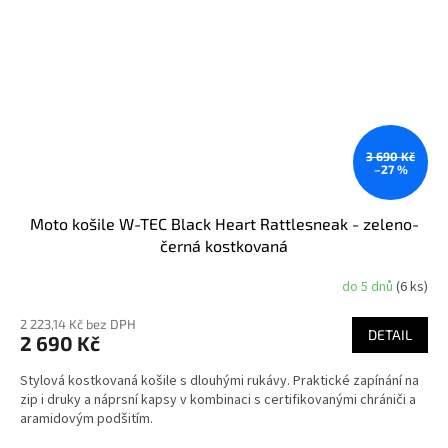
3 690 Kč
–27 %
Moto košile W-TEC Black Heart Rattlesneak - zeleno-
černá kostkovaná
do 5 dnů
(6 ks)
Průměrné
hodnocení
2 223,14 Kč bez DPH
produktu
DETAIL
2 690 Kč
je
4,6
Stylová kostkovaná košile s dlouhými rukávy. Praktické zapínání na
z
zip i druky a náprsní kapsy v kombinaci s certifikovanými chrániči a
5
aramidovým podšitím.
hvězdiček.