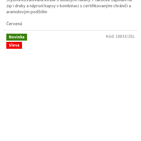
Stylová kostkovaná košile s dlouhými rukávy. Praktické zapínání na
z
zip i druky a náprsní kapsy v kombinaci s certifikovanými chrániči a
5
aramidovým podšitím
hvězdiček.
Červená
Kód:
18833/ZEL
Novinka
Sleva