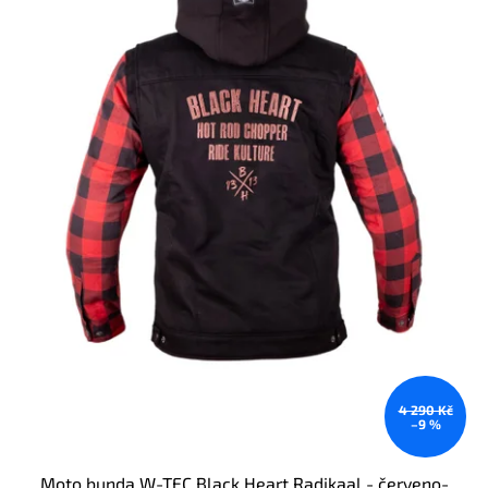
4 290 Kč
–9 %
Moto bunda W-TEC Black Heart Radikaal - červeno-