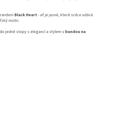
 brandem
Black Heart
- ať je jasné, které srdce udává
řský motiv.
 do jedné stopy s elegancí a stylem s
bundou na