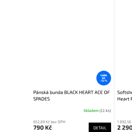
1 690
Kč
–53 %
Pánská bunda BLACK HEART ACE OF
Softsh
SPADES
Heart 
Skladem
(11 ks)
652,89 Kč bez DPH
1 892,56
790 Kč
2 290
DETAIL