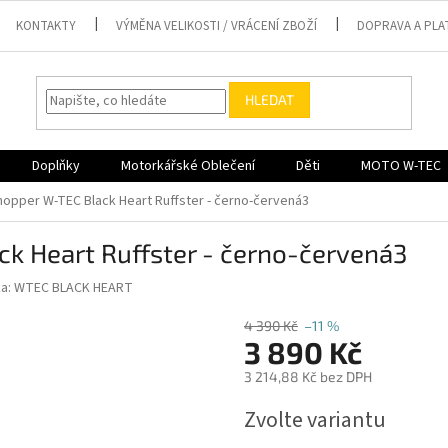
KONTAKTY
VÝMĚNA VELIKOSTI / VRÁCENÍ ZBOŽÍ
DOPRAVA A PLA
HLEDAT
Doplňky
Motorkářské Oblečení
Děti
MOTO W-TEC
hopper W-TEC Black Heart Ruffster - černo-červená3
k Heart Ruffster - černo-červená3
ka:
WTEC BLACK HEART
4 390 Kč
–11 %
3 890 Kč
3 214,88 Kč bez DPH
Měrná
Zvolte variantu
cena: