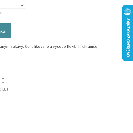
tu
íku
nými rukávy. Certifikované a vysoce flexibilní chrániče,
DÍLET