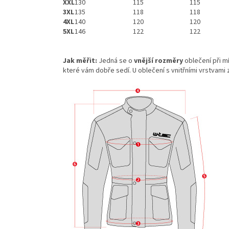
XXL
130
115
115
3XL
135
118
118
4XL
140
120
120
5XL
146
122
122
Jak měřit:
Jedná se o
vnější rozměry
oblečení při 
které vám dobře sedí. U oblečení s vnitřními vrstvami 