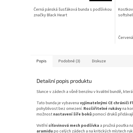
Černá pánská šusťáková bunda s podšívkou
Kostkov
značky Black Heart
softshel
Červená
Popis
Podobné (3)
Diskuze
Detailní popis produktu
Slunce v zádech a vůně benzínu v kvalitní bundě, která
Tato bunda je vybavena
vyjímatelnými CE chrániči Fl
pohyblivost bez omezení.
Rozšiřitelné rukávy
na ko
možnost
nastavení
šíře boků
pomocí druků přidávají 
Vnitřní
síťovinová mesh podšívka
a pružná poutka na
aramidu
po celých zádech a na kritických místech ruk