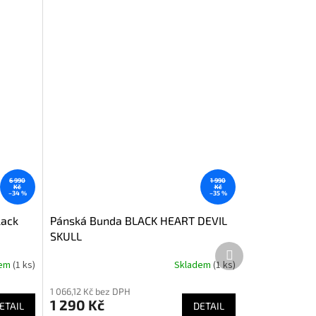
6 990
1 990
Kč
Kč
–34 %
–35 %
lack
Pánská Bunda BLACK HEART DEVIL
SKULL
Další
produkt
dem
(1 ks)
Skladem
(1 ks)
Průměrné
hodnocení
1 066,12 Kč bez DPH
produktu
1 290 Kč
ETAIL
je
DETAIL