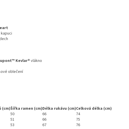
eart
a kapuci
ádech
upont™ Kevlar®
vlákno
asové oblečení
 (cm)
Šířka ramen (cm)
Délka rukávu (cm)
Celková délka (cm)
50
66
74
51
66
75
53
67
76