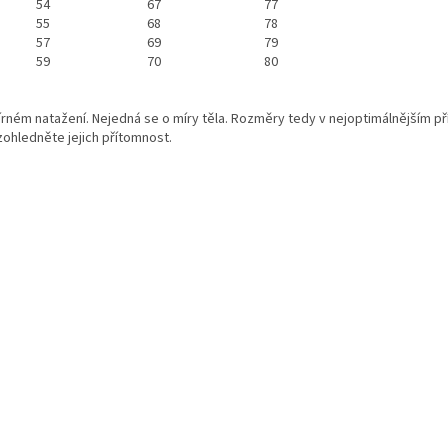
54
67
77
55
68
78
57
69
79
59
70
80
mírném natažení. Nejedná se o míry těla. Rozměry tedy v nejoptimálnějším
zohledněte jejich přítomnost.