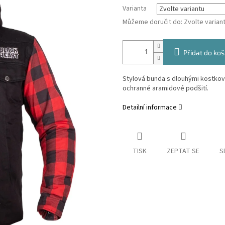
Varianta
Můžeme doručit do:
Zvolte varian
Přidat do koš
Stylová bunda s dlouhými kostkova
ochranné aramidové podšití.
Detailní informace
TISK
ZEPTAT SE
S