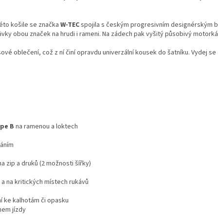
éto košile se značka
W-TEC
spojila s českým progresivním designérským
šivky obou značek na hrudi i rameni. Na zádech pak vyšitý působivý motorká
sové oblečení, což z ní činí opravdu univerzální kousek do šatníku. Vydej se
ype B
na ramenou a loktech
váním
a zip a druků (2 možnosti šířky)
 a na kritických místech rukávů
í ke kalhotám či opasku
hem jízdy