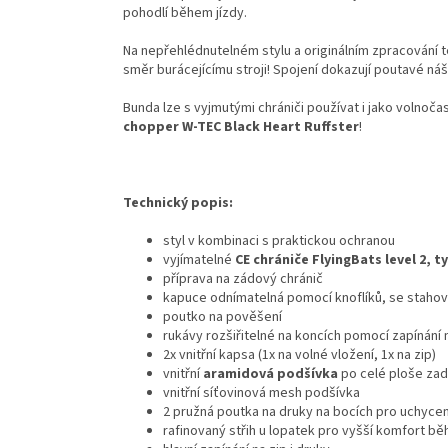
pohodlí během jízdy.
Na nepřehlédnutelném stylu a originálním zpracování t
směr burácejícímu stroji! Spojení dokazují poutavé ná
Bunda lze s vyjmutými chrániči používat i jako volnoča
chopper W-TEC Black Heart Ruffster
!
Technický popis:
styl v kombinaci s praktickou ochranou
vyjímatelné
CE chrániče FlyingBats level 2, t
příprava na zádový chránič
kapuce odnímatelná pomocí knoflíků, se staho
poutko na pověšení
rukávy rozšiřitelné na koncích pomocí zapínání n
2x vnitřní kapsa (1x na volné vložení, 1x na zip)
vnitřní
aramidová podšívka
po celé ploše zad
vnitřní síťovinová mesh podšívka
2 pružná poutka na druky na bocích pro uchycen
rafinovaný střih u lopatek pro vyšší komfort bě