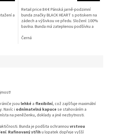
5,0
z
Retail price:84 € Pánská jarně-podzimní
5
utažení a
bunda značky BLACK HEART s potiskem na
hvězdiček.
zádech a výšivkou ve předu. Složení: 100%
bavlna. Bunda má zateplenou podšívku a
vnitřní kapsu .
Černá
jmost!
hrániče jsou
lehké
a
flexibilní
, což zajišťuje maximální
. Navíc i
odnímatelná kapuce
se stahováním a
místa na peněženku, doklady a jiné nezbytnosti.
aktičnosti. Bunda je podšita ochrannou
vrstvou
ení
.
Rafinovaný střih
u lopatek dopřeje vyšší