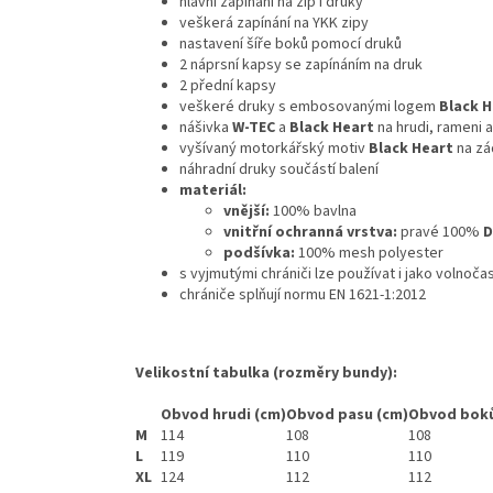
hlavní zapínání na zip i druky
veškerá zapínání na YKK zipy
nastavení šíře boků pomocí druků
2 náprsní kapsy se zapínáním na druk
2 přední kapsy
veškeré druky s embosovanými logem
Black H
nášivka
W-TEC
a
Black Heart
na hrudi, rameni 
vyšívaný motorkářský motiv
Black Heart
na z
náhradní druky součástí balení
materiál:
vnější:
100% bavlna
vnitřní ochranná vrstva:
pravé 100%
D
podšívka:
100% mesh polyester
s vyjmutými chrániči lze používat i jako volnoč
chrániče splňují normu EN 1621-1:2012
Velikostní tabulka (rozměry bundy):
Obvod hrudi (cm)
Obvod pasu (cm)
Obvod boků
M
114
108
108
L
119
110
110
XL
124
112
112