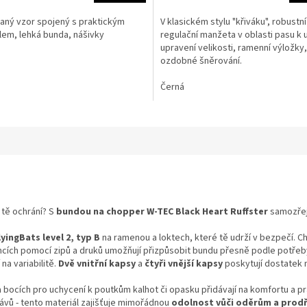
3,6
z
aný vzor spojený s praktickým
V klasickém stylu "křiváku", robustní
5
lem, lehká bunda, nášivky
regulační manžeta v oblasti pasu k 
hvězdiček.
upravení velikosti, ramenní výložky,
ozdobné šněrování.
Černá
 tě ochrání? S
bundou na chopper W-TEC Black Heart Ruffster
samozře
yingBats level 2, typ B
na ramenou a loktech, které tě udrží v bezpečí. C
ncích pomocí zipů a druků umožňují přizpůsobit bundu přesně podle potřeby
na variabilitě.
Dvě vnitřní kapsy
a
čtyři vnější kapsy
poskytují dostatek 
 bocích pro uchycení k poutkům kalhot či opasku přidávají na komfortu a pr
ávů - tento materiál zajišťuje mimořádnou
odolnost vůči oděrům a prodř