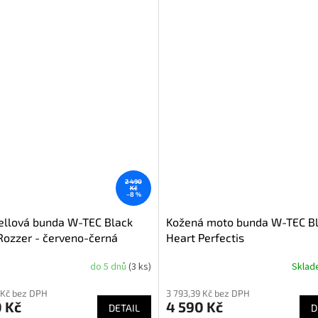
2 490
Kč
–8 %
ellová bunda W-TEC Black
Kožená moto bunda W-TEC B
Rozzer - červeno-černá
Heart Perfectis
do 5 dnů
(3 ks)
Skla
Průměrné
hodnocení
 Kč bez DPH
3 793,39 Kč bez DPH
produktu
 Kč
4 590 Kč
DETAIL
je
D