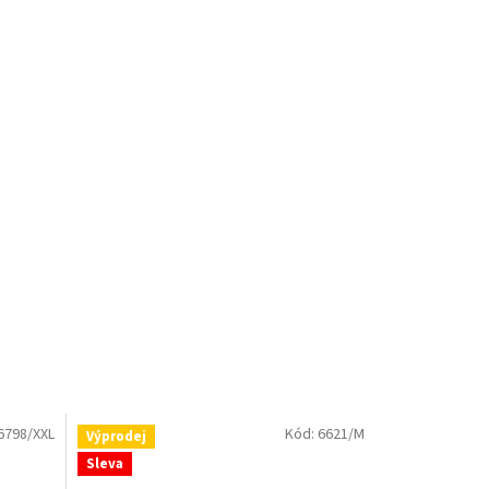
6798/XXL
Kód:
6621/M
Výprodej
Sleva