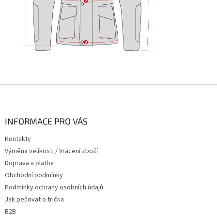
Z
á
p
a
INFORMACE PRO VÁS
t
Kontakty
í
Výměna velikosti / Vrácení zboží
Doprava a platba
Obchodní podmínky
Podmínky ochrany osobních údajů
Jak pečovat o trička
B2B