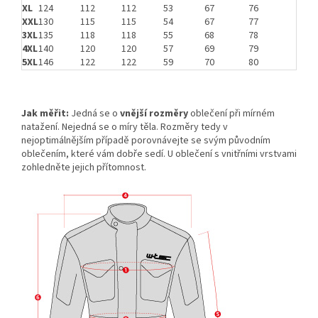
XL
124
112
112
53
67
76
XXL
130
115
115
54
67
77
3XL
135
118
118
55
68
78
4XL
140
120
120
57
69
79
5XL
146
122
122
59
70
80
Jak měřit:
Jedná se o
vnější rozměry
oblečení při mírném
natažení. Nejedná se o míry těla. Rozměry tedy v
nejoptimálnějším případě porovnávejte se svým původním
oblečením, které vám dobře sedí. U oblečení s vnitřními vrstvami
zohledněte jejich přítomnost.