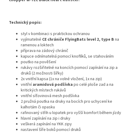
Technický popis:
styl v kombinaci s praktickou ochranou
vyjímatelné
CE chrániče FlyingBats level 2, type B
na
ramenou a loktech
příprava na zádový chránič
kapuce odnímatelná pomocí knoflíků, se stahováním
poutko na pověšení
rukávy rozšiřitelné na koncích pomocí zapínání na zip a
druků (2 možnosti šířky)
2x vnitřní kapsa (1x na volné vložení, 1x na zip)
vnitřní
aramidová podšívka
po celé ploše zad a na
kritických místech rukávů
vnitřní síťovinová mesh podšívka
2 pružná poutka na druky na bocích pro uchycení ke
kalhotám či opasku
rafinovaný střih u lopatek pro vyšší komfort během jízdy
hlavní zapínání na zip i druky
veškerá zapínání na YKK zipy
nastavení šíře boků pomocí druků