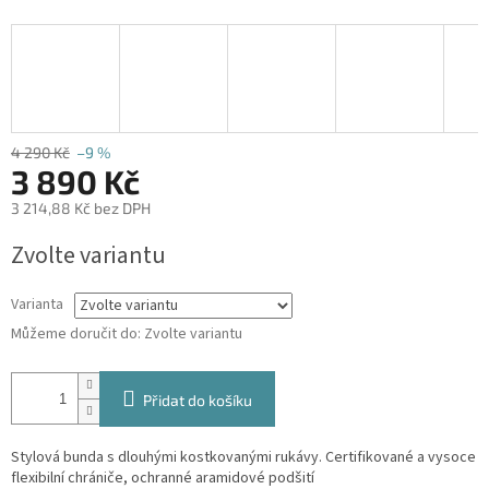
4 290 Kč
–9 %
3 890 Kč
3 214,88 Kč bez DPH
Měrná
Zvolte variantu
cena:
Varianta
Můžeme doručit do:
Zvolte variantu
Přidat do košíku
Stylová bunda s dlouhými kostkovanými rukávy. Certifikované a vysoce
flexibilní chrániče, ochranné aramidové podšití