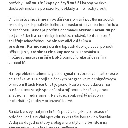
potřeby.
Dvě vnitřní kapsy
a
čtyři vnější kapsy
poskytují
dostatek místa na peněženku, doklady a jiné nezbytnosti.
Vnitřní
síťovinová mesh podšívka
a pružná poutka na bocích
pro uchycení k poutkům kalhot či opasku přidávají na komfortu a
praktičnosti. Bunda je podšita ochrannou
vrstvou aramidu
po
celých zádech a na kritických místech rukávů, tento materiál
zajišťuje mimořádnou
odolnost vůči oděrům a
prodření
.
Rafinovaný střih
u lopatek dopřeje vyšší pohodlí
během jízdy.
Odnímatelná kapuce
se stahováním a
možnost
nastavení
šíře boků
pomocí druků přidávají na
variabilitě.
Na nepřehlédnutelném stylu a originálním zpracování této košile
se značka
W-TEC
spojila s českým progresivním designérským
brandem
Black Heart
- ať je jasné, které srdce udává směr
burácejícímu stroji! Spojení dokazují poutavé nášivky obou
značek na hrudi i rameni. Na zádech pak vyšitý působivý
motorkářský motiv v bronzové barvě.
Bunda lze s vyjmutými chrániči používat i jako volnočasové
oblečení, což z ní činí opravdu univerzální kousek do šatníku.
Vydej se do jedné stopy s elegancí a stylem s
bundou na
chopper W-TEC Black Heart Ruffster
!