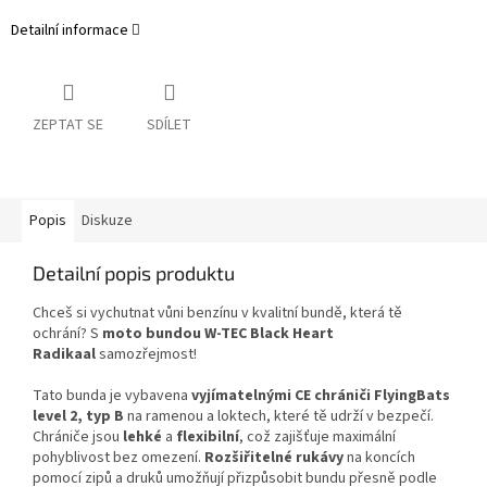
Detailní informace
ZEPTAT SE
SDÍLET
Popis
Diskuze
Detailní popis produktu
Chceš si vychutnat vůni benzínu v kvalitní bundě, která tě
ochrání? S
moto bundou W-TEC Black Heart
Radikaal
samozřejmost!
Tato bunda je vybavena
vyjímatelnými CE chrániči FlyingBats
level 2, typ B
na ramenou a loktech, které tě udrží v bezpečí.
Chrániče jsou
lehké
a
flexibilní
, což zajišťuje maximální
pohyblivost bez omezení.
Rozšiřitelné rukávy
na koncích
pomocí zipů a druků umožňují přizpůsobit bundu přesně podle