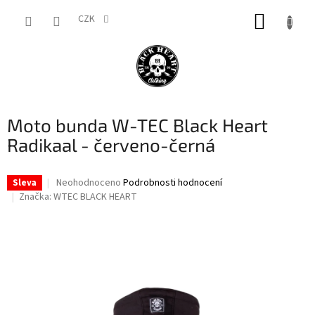
Přejít
NÁKUP
na
CZK
obsah
KOŠÍK
Moto bunda W-TEC Black Heart
Radikaal - červeno-černá
Průměrné
Neohodnoceno
Podrobnosti hodnocení
Sleva
hodnocení
Značka:
WTEC BLACK HEART
produktu
je
0,0
z
5
hvězdiček.