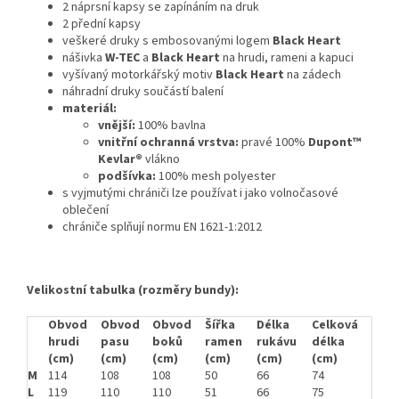
2 náprsní kapsy se zapínáním na druk
2 přední kapsy
veškeré druky s embosovanými logem
Black Heart
nášivka
W-TEC
a
Black Heart
na hrudi, rameni a kapuci
vyšívaný motorkářský motiv
Black Heart
na zádech
náhradní druky součástí balení
materiál:
vnější:
100% bavlna
vnitřní ochranná vrstva:
pravé 100%
Dupont™
Kevlar®
vlákno
podšívka:
100% mesh polyester
s vyjmutými chrániči lze používat i jako volnočasové
oblečení
chrániče splňují normu EN 1621-1:2012
Velikostní tabulka (rozměry bundy):
Obvod
Obvod
Obvod
Šířka
Délka
Celková
hrudi
pasu
boků
ramen
rukávu
délka
(cm)
(cm)
(cm)
(cm)
(cm)
(cm)
M
114
108
108
50
66
74
L
119
110
110
51
66
75