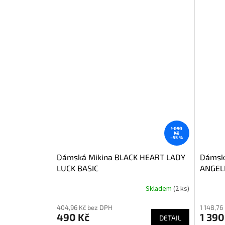
1 090
Kč
–55 %
Dámská Mikina BLACK HEART LADY
Dámsk
LUCK BASIC
ANGEL
Skladem
(2 ks)
404,96 Kč bez DPH
1 148,76
490 Kč
1 390
DETAIL