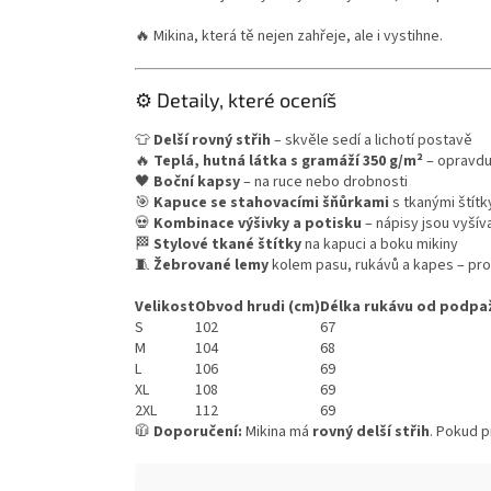
🔥 Mikina, která tě nejen zahřeje, ale i vystihne.
⚙️ Detaily, které oceníš
👕
Delší rovný střih
– skvěle sedí a lichotí postavě
🔥
Teplá, hutná látka s gramáží 350 g/m²
– opravdu
🖤
Boční kapsy
– na ruce nebo drobnosti
🎯
Kapuce se stahovacími šňůrkami
s tkanými štít
💀
Kombinace výšivky a potisku
– nápisy jsou vyšíva
🏁
Stylové tkané štítky
na kapuci a boku mikiny
🧵
Žebrované lemy
kolem pasu, rukávů a kapes – pro d
Velikost
Obvod hrudi (cm)
Délka rukávu od podpaž
S
102
67
M
104
68
L
106
69
XL
108
69
2XL
112
69
🧥
Doporučení:
Mikina má
rovný delší střih
. Pokud pr