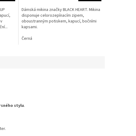
 UP
Dámská mikina značky BLACK HEART. Mikina
apucí,
disponuje celorozepínacím zipem,
 v
oboustranným potiskem, kapucí, bočními
ní...
kapsami.
Černá
rsného stylu
.
ter.