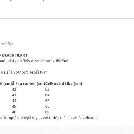
 zahřeje
ky
BLACK HEART
né, písty s křídly a zadní motiv tištěné
elší životnost i lepší tvar
í (cm)
Šířka ramen (cm)
Celková délka (cm)
42
63
43
64
44
66
45
66
46
68
eferuješ volnější styl, zvol raději o číslo větší velikost.