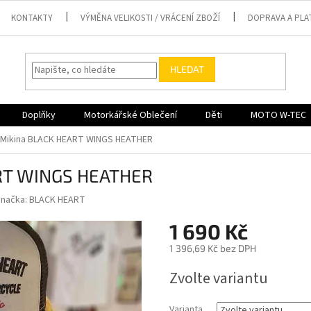
KONTAKTY
VÝMĚNA VELIKOSTI / VRÁCENÍ ZBOŽÍ
DOPRAVA A PLA
HLEDAT
Doplňky
Motorkářské Oblečení
Děti
MOTO W-TEC
 Mikina BLACK HEART WINGS HEATHER
RT WINGS HEATHER
Značka:
BLACK HEART
1 690 Kč
1 396,69 Kč bez DPH
Měrná
Zvolte variantu
cena:
Varianta