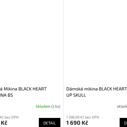
á Mikina BLACK HEART
Dámská mikina BLACK HEART
INA BS
UP SKULL
Skladem
(1 ks)
skla
 Kč bez DPH
1 396,69 Kč bez DPH
 Kč
1 690 Kč
DETAIL
D