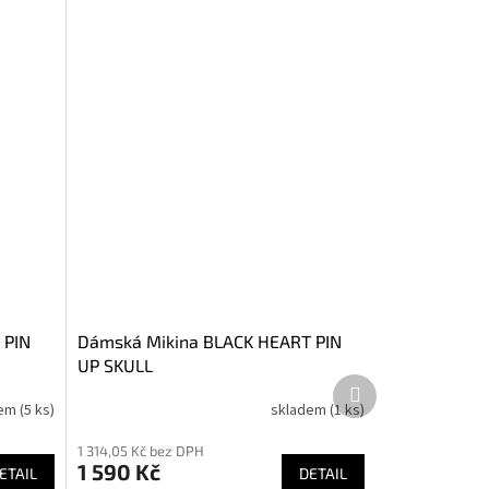
 PIN
Dámská Mikina BLACK HEART PIN
UP SKULL
Další
produkt
dem
(5 ks)
skladem
(1 ks)
1 314,05 Kč bez DPH
1 590 Kč
ETAIL
DETAIL