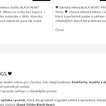
mikina značky BLACK HEART
🖤 Dámská mikina BLACK HEART PIN
A. Mikina na cvoky bez kapuce z
SKULL 🖤 Stylová dámská mikina s k
ho materiálu o 380G . Klasická
která ti perfektně padne a zahřeje i
ová mikina do pasu tak zvaná
chladnějších dnech.Má praktické boč
z příjemného...
Černá
NGS 🖤
je ideální volbou pro všechny, kdo milují kombinaci
komfortu, kvality a d
čí pohodlí při nošení.
ě opravdu zahřeje i v chladnějším počasí.
–
výšivku i potisk
, které dávají mikině originální vzhled a opravdový charak
boku stylové
tkané štítky Black Heart
.