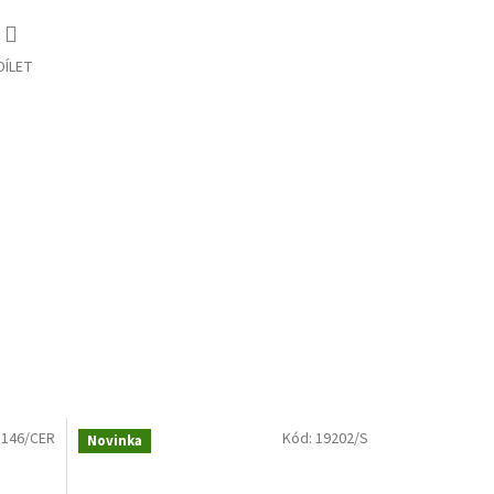
DÍLET
1146/CER
Kód:
19202/S
Novinka