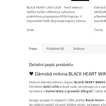
BLACK HEART LADY LUCK Tenčí mikina s
Dámská 
delším širším střihem je vybavena
ANGELIN
praktickou propojenou břišní kapsou. V
příjemné
neposlední řadě disponuje kapucí, kterou
baseball
lze velikostně upravit...
pasovka 
šedá
Černá
Popis
Podobné (8)
Diskuze
Detailní popis produktu
🖤 Dámská mikina BLACK HEART WI
Stylová dámská mikina s kapucí
BLACK HEART WINGS
Perfektní
delší střih
krásně sedí, nevyhrnuje se a zaru
Vyrobena z
hutné látky o gramáži 350 g/m²
, takže t
Design spojuje to nejlepší z DNA značky
Black Heart
Na zádech najdeš výrazný tištěný motiv, na kapuci a 