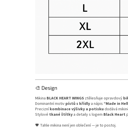
🎨 Design
Mikina
BLACK HEART WINGS
ztělesňuje opravdový
bi
Dominantní motiv
pístů s křídly
a nápis
“Made in Hel
Precizní
kombinace výšivky a potisku
dodává mikině
Stylové
tkané štítky
a detaily s logem
Black Heart
p
🖤 Tahle mikina není jen oblečení — je to postoj.