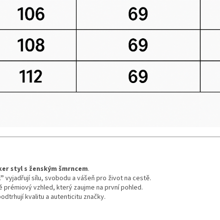
ker styl s ženským šmrncem
.
l”
vyjadřují sílu, svobodu a vášeň pro život na cestě.
 prémiový vzhled, který zaujme na první pohled.
odtrhují kvalitu a autenticitu značky.