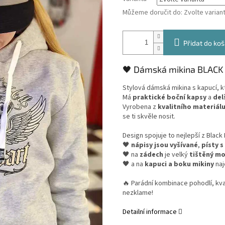
Můžeme doručit do:
Zvolte varian
Přidat do koš
🖤 Dámská mikina BLACK
Stylová dámská mikina s kapucí, kt
Má
praktické boční kapsy
a
del
Vyrobena z
kvalitního materiálu
se ti skvěle nosit.
Design spojuje to nejlepší z Black 
🖤
nápisy jsou vyšívané
,
písty s
🖤 na
zádech
je velký
tištěný mo
🖤 a na
kapuci a boku mikiny
na
🔥 Parádní kombinace pohodlí, kval
nezklame!
Detailní informace