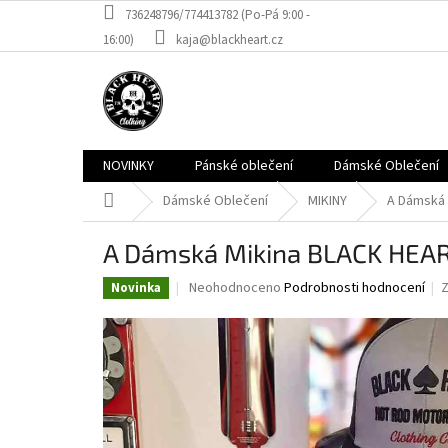
Přejít
736248796/774413782 (Po-Pá 9:00 -
na
16:00)
kaja@blackheart.cz
obsah
NOVINKY
Pánské oblečení
Dámské Oblečení
Domů
Dámské Oblečení
MIKINY
A Dámská
A Dámská Mikina BLACK HEA
Průměrné
Neohodnoceno
Podrobnosti hodnocení
Novinka
hodnocení
produktu
je
0,0
z
5
hvězdiček.