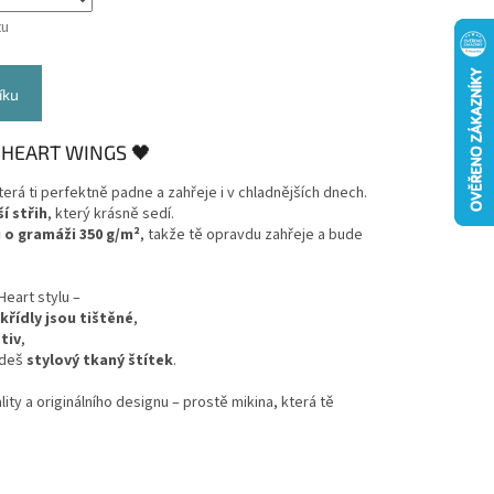
tu
íku
 HEART WINGS 🖤
erá ti perfektně padne a zahřeje i v chladnějších dnech.
ší střih
, který krásně sedí.
 o gramáži 350 g/m²
, takže tě opravdu zahřeje a bude
Heart stylu –
 křídly jsou tištěné
,
tiv
,
jdeš
stylový tkaný štítek
.
ity a originálního designu – prostě mikina, která tě