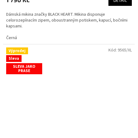
DETAIL
Dámská mikina značky BLACK HEART. Mikina disponuje
celorozepínacím zipem, oboustranným potiskem, kapucí, bočními
kapsami.
Černá
Kód:
9565/XL
Výprodej
Sleva
SLEVA JAKO
PRASE