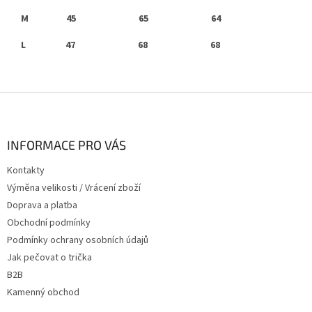
M 45 65 64
L 47
68 68
Z
á
p
a
INFORMACE PRO VÁS
t
Kontakty
í
Výměna velikosti / Vrácení zboží
Doprava a platba
Obchodní podmínky
Podmínky ochrany osobních údajů
Jak pečovat o trička
B2B
Kamenný obchod