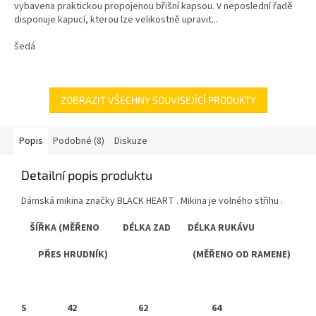
vybavena praktickou propojenou břišní kapsou. V neposlední řadě
disponuje kapucí, kterou lze velikostně upravit...
šedá
ZOBRAZIT VŠECHNY SOUVISEJÍCÍ PRODUKTY
Popis
Podobné (8)
Diskuze
Detailní popis produktu
Dámská mikina značky BLACK HEART . Mikina je volného střihu .
ŠÍŘKA (MĚŘENO DÉLKA ZAD DÉLKA RUKÁVU
PŘES HRUDNÍK) (MĚŘENO OD RAMENE)
S
42 62 64