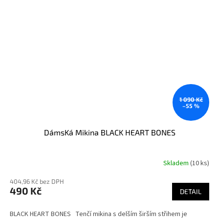
1 090 Kč
–55 %
DámsKá Mikina BLACK HEART BONES
Skladem
(10 ks)
404,96 Kč bez DPH
490 Kč
DETAIL
BLACK HEART BONES Tenčí mikina s delším širším střihem je