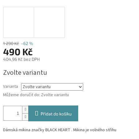
1 290 Kč
–62 %
490 Kč
404,96 Kč bez DPH
Měrná
Zvolte variantu
cena:
Varianta
Můžeme doručit do:
Zvolte variantu
Přidat do košíku
Dámská mikina značky BLACK HEART . Mikina je volného střihu