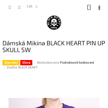
Přejít
NÁKUP
na
CZK
obsah
KOŠÍK
Dámská Mikina BLACK HEART PIN UP
SKULL SW
Průměrné
Neohodnoceno
Podrobnosti hodnocení
Výprodej
Sleva
hodnocení
Značka:
BLACK HEART
produktu
je
0,0
z
5
hvězdiček.