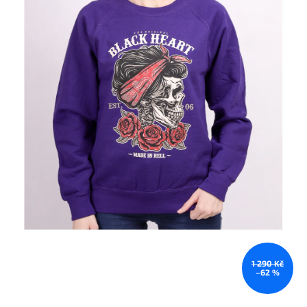
1 290 Kč
–62 %