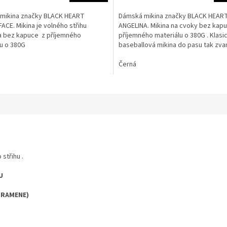
mikina značky BLACK HEART
Dámská mikina značky BLACK HEAR
CE. Mikina je volného střihu
ANGELINA. Mikina na cvoky bez kap
a bez kapuce z příjemného
příjemného materiálu o 380G . Klasi
u o 380G
baseballová mikina do pasu tak zva
pasovka z příjemného...
Černá
střihu .
U
MENE)