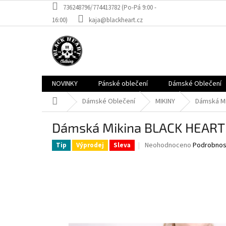
Přejít
736248796/774413782 (Po-Pá 9:00 -
na
16:00)
kaja@blackheart.cz
obsah
NOVINKY
Pánské oblečení
Dámské Oblečení
Domů
Dámské Oblečení
MIKINY
Dámská M
Dámská Mikina BLACK HEART
Průměrné
Neohodnoceno
Podrobnos
Tip
Výprodej
Sleva
hodnocení
produktu
je
0,0
z
5
hvězdiček.