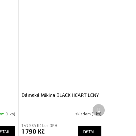
Dámská Mikina BLACK HEART LENY
Další
produkt
dem
(1 ks)
skladem
(1 ks)
1 479,34 Kč bez DPH
1 790 Kč
ETAIL
DETAIL