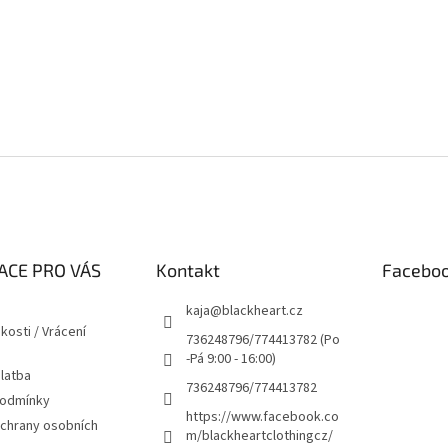
ACE PRO VÁS
Kontakt
Facebo
kaja
@
blackheart.cz
kosti / Vrácení
736248796/774413782 (Po
-Pá 9:00 - 16:00)
latba
736248796/774413782
podmínky
https://www.facebook.co
chrany osobních
m/blackheartclothingcz/