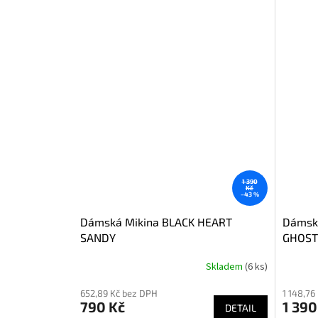
1 390
Kč
–43 %
Dámská Mikina BLACK HEART
Dámsk
SANDY
GHOST
Skladem
(6 ks)
652,89 Kč bez DPH
1 148,76
790 Kč
1 390
DETAIL