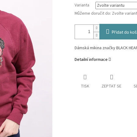
Varianta
Můžeme doručit do:
Zvolte varian
Přidat do koš
Dámská mikina značky BLACK HEART
Detailní informace
TISK
ZEPTAT SE
S