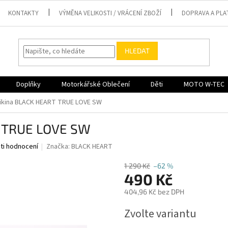
KONTAKTY
VÝMĚNA VELIKOSTI / VRÁCENÍ ZBOŽÍ
DOPRAVA A PLA
HLEDAT
Doplňky
Motorkářské Oblečení
Děti
MOTO W-TEC
ikina BLACK HEART TRUE LOVE SW
 TRUE LOVE SW
ti hodnocení
Značka:
BLACK HEART
1 290 Kč
–62 %
490 Kč
404,96 Kč bez DPH
Měrná
Zvolte variantu
cena: