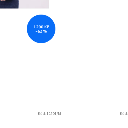
1 290 Kč
–62 %
Kód:
12501/M
Kód