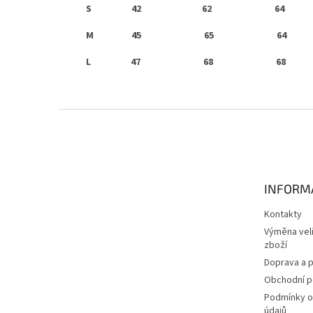
S
42 62 64
M 45 65 64
L 47
68 68
Z
á
p
a
t
INFORM
í
Kontakty
Výměna veli
zboží
Doprava a p
Obchodní 
Podmínky o
údajů