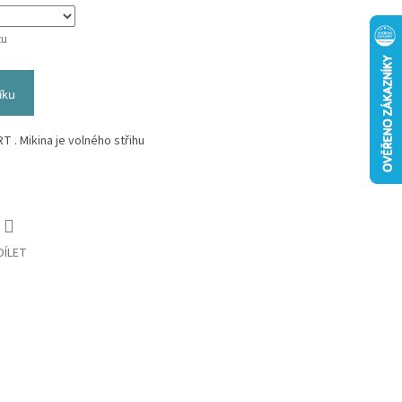
tu
íku
 . Mikina je volného střihu
DÍLET