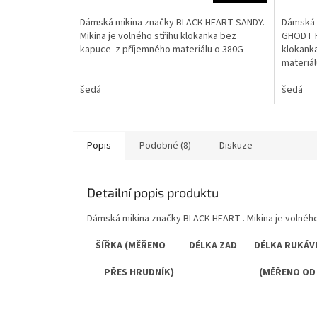
Dámská mikina značky BLACK HEART SANDY.
Dámská 
Mikina je volného střihu klokanka bez
GHODT FA
kapuce z příjemného materiálu o 380G
klokank
materiál
šedá
šedá
Popis
Podobné (8)
Diskuze
Detailní popis produktu
Dámská mikina značky BLACK HEART . Mikina je volného 
ŠÍŘKA (MĚŘENO DÉLKA ZAD DÉLKA RUKÁV
PŘES HRUDNÍK) (MĚŘENO OD RA