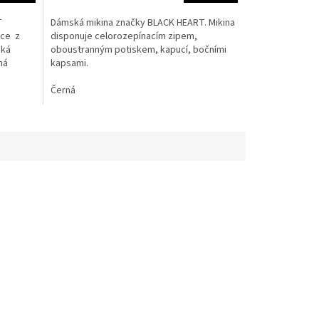
T
Dámská mikina značky BLACK HEART. Mikina
uce z
disponuje celorozepínacím zipem,
cká
oboustranným potiskem, kapucí, bočními
ná
kapsami.
Černá