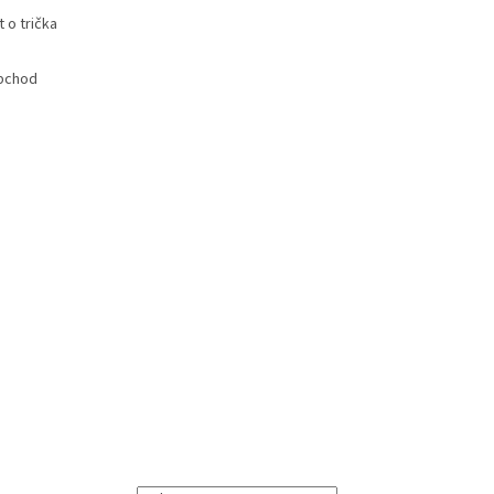
 o trička
bchod