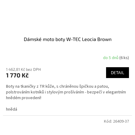
Dámské moto boty W-TEC Leocia Brown
do 5 dnů
(6 ks)
1 462,81 Kč bez DPH
DETAIL
1 770 Kč
Boty na tkaničky z TR kůže, s chráněnou špičkou a patou,
polstrováním kotníků i stylovým prošíváním - bezpečí v elegantním
hnědém provedení!
hnědá
Kód:
26409-37