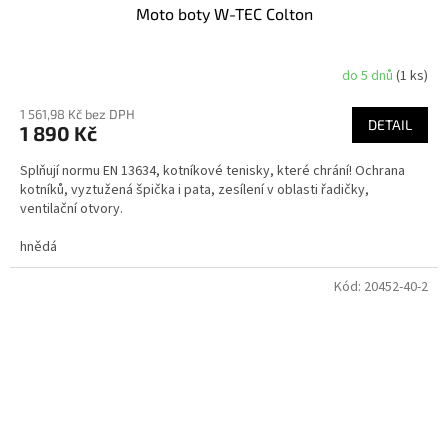
Moto boty W-TEC Colton
do 5 dnů
(1 ks)
1 561,98 Kč bez DPH
DETAIL
1 890 Kč
Splňují normu EN 13634, kotníkové tenisky, které chrání! Ochrana
kotníků, vyztužená špička i pata, zesílení v oblasti řadičky,
ventilační otvory.
hnědá
Kód:
20452-40-2