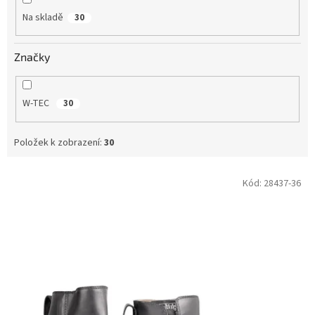
Na skladě
30
Značky
W-TEC
30
Položek k zobrazení:
30
V
Kód:
28437-36
ý
p
i
s
p
r
o
d