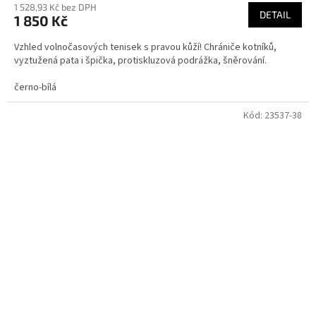
1 528,93 Kč bez DPH
DETAIL
1 850 Kč
Vzhled volnočasových tenisek s pravou kůží! Chrániče kotníků,
vyztužená pata i špička, protiskluzová podrážka, šněrování.
černo-bílá
Kód:
23537-38