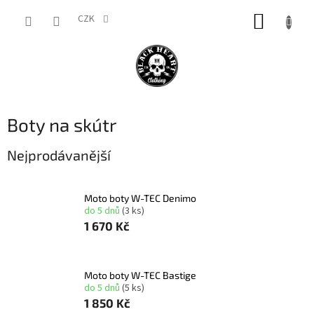
Přejít
NÁKUP
na
CZK
obsah
KOŠÍK
Boty na skútr
Nejprodávanější
Moto boty W-TEC Denimo
do 5 dnů
(3 ks)
1 670 Kč
Moto boty W-TEC Bastige
do 5 dnů
(5 ks)
1 850 Kč