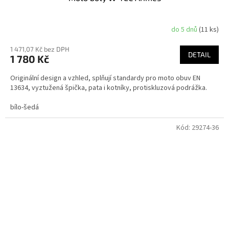
do 5 dnů
(11 ks)
1 471,07 Kč bez DPH
DETAIL
1 780 Kč
Originální design a vzhled, splňují standardy pro moto obuv EN
13634, vyztužená špička, pata i kotníky, protiskluzová podrážka.
bílo-šedá
Kód:
29274-36