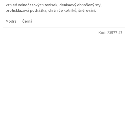
Vzhled volnočasových tenisek, denimový obnošený styl,
protiskluzová podrážka, chrániče kotníků, šněrování.
Modrá
Černá
Kód:
23577-47