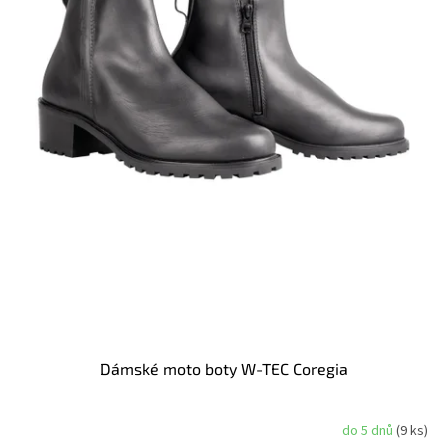
u
k
t
ů
Dámské moto boty W-TEC Coregia
do 5 dnů
(9 ks)