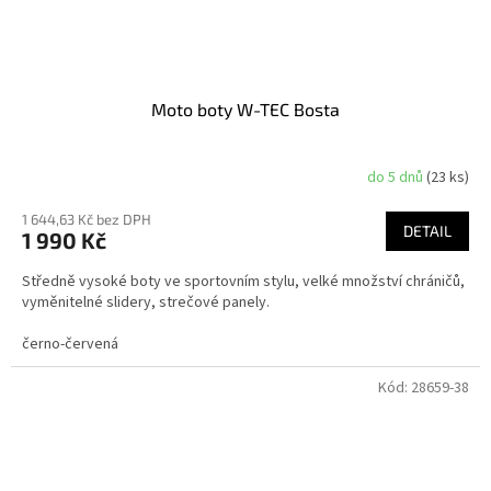
Moto boty W-TEC Bosta
do 5 dnů
(23 ks)
1 644,63 Kč bez DPH
DETAIL
1 990 Kč
Středně vysoké boty ve sportovním stylu, velké množství chráničů,
vyměnitelné slidery, strečové panely.
černo-červená
Kód:
28659-38