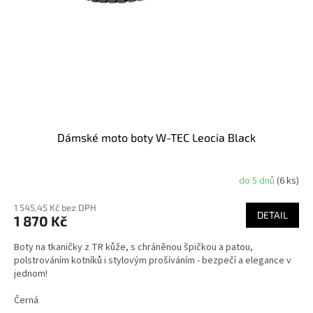
Dámské moto boty W-TEC Leocia Black
do 5 dnů
(6 ks)
1 545,45 Kč bez DPH
DETAIL
1 870 Kč
Boty na tkaničky z TR kůže, s chráněnou špičkou a patou,
polstrováním kotníků i stylovým prošíváním - bezpečí a elegance v
jednom!
Černá