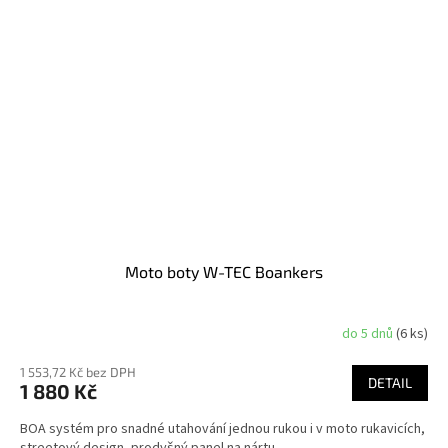
Moto boty W-TEC Boankers
do 5 dnů
(6 ks)
1 553,72 Kč bez DPH
DETAIL
1 880 Kč
BOA systém pro snadné utahování jednou rukou i v moto rukavicích,
streetový design, prodyšný panel na nártu.