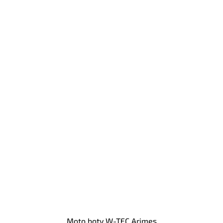
Moto boty W-TEC Arimes