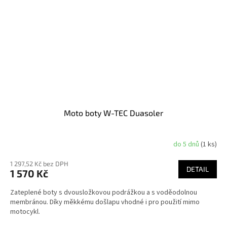
Moto boty W-TEC Duasoler
do 5 dnů
(1 ks)
1 297,52 Kč bez DPH
DETAIL
1 570 Kč
Zateplené boty s dvousložkovou podrážkou a s voděodolnou
membránou. Díky měkkému došlapu vhodné i pro použití mimo
motocykl.