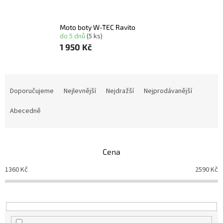
Moto boty W-TEC Ravito
do 5 dnů
(5 ks)
1 950 Kč
Ř
a
Doporučujeme
Nejlevnější
Nejdražší
Nejprodávanější
z
e
Abecedně
n
í
p
Cena
r
o
1360
Kč
2590
Kč
d
u
k
t
ů