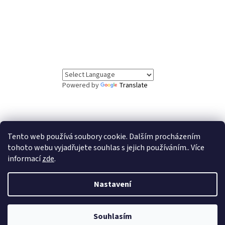
Powered by
Translate
Tento web používá soubory cookie. Dalším procházením
// Informační lišta
tohoto webu vyjadřujete souhlas s jejich používáním.. Více
informací
zde
.
Vážení zákazníci, ve dnech 5.8. až 7.8. čerpáme
dovolenou. Objednávky v tomto období budou vyřízeny
po našem návratu. Děkujeme za pochopení.
Nastavení
Souhlasím