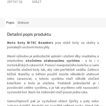
ZEPTAT SE
SDÍLET
Popis
Diskuze
Detailní popis produktu
Moto boty W-TEC Boankers
jsou nízké boty na skútry a
pomalejší cestovní motocykly.
Hlavní výhodou je jednoduché upínání i utažení díky snadnému a
intuitivnímu
otočnému utahovacímu systému
- a to i v
motorkářských rukavicích. Pomocí manipulačního kolečka si sami
nastavíte utažení boty tak, aby vám perfektně seděla. Zatímco
běžné tkaničky si během použití musíte několikrát utahovat
nebo zavazovat, u tohoto systému stačí několik otočení
kolečkem a bota je utažena. Podobně jednoduché je i
povolování celého systému, a je tak urychleno celé nazouvání i
vyzouvání bot. Navíc ke stahování stačí pouze jedna ruka.
Samozřejmostí pak je vyztužená oblast špičky a paty nebo
ochrana kotníků. Nechybí ani rozsáhlé reflexní prvky, které tak