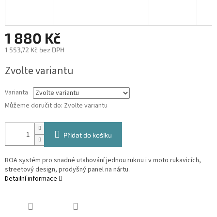
1 880 Kč
1 553,72 Kč bez DPH
Měrná
Zvolte variantu
cena:
Varianta
Můžeme doručit do:
Zvolte variantu
Přidat do košíku
BOA systém pro snadné utahování jednou rukou i v moto rukavicích,
streetový design, prodyšný panel na nártu.
Detailní informace