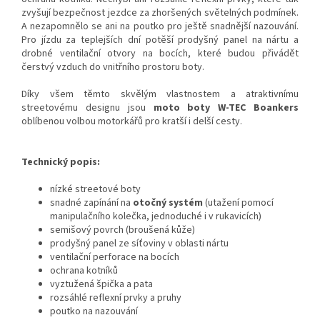
zvyšují bezpečnost jezdce za zhoršených světelných podmínek.
A nezapomnělo se ani na poutko pro ještě snadnější nazouvání.
Pro jízdu za teplejších dní potěší prodyšný panel na nártu a
drobné ventilační otvory na bocích, které budou přivádět
čerstvý vzduch do vnitřního prostoru boty.
Díky všem těmto skvělým vlastnostem a atraktivnímu
streetovému designu jsou
moto boty W-TEC Boankers
oblíbenou volbou motorkářů pro kratší i delší cesty.
Technický popis:
nízké streetové boty
snadné zapínání na
otočný systém
(utažení pomocí
manipulačního kolečka, jednoduché i v rukavicích)
semišový povrch (broušená kůže)
prodyšný panel ze síťoviny v oblasti nártu
ventilační perforace na bocích
ochrana kotníků
vyztužená špička a pata
rozsáhlé reflexní prvky a pruhy
poutko na nazouvání