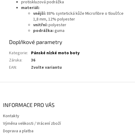
protiskluzová podrážka
materiál:
vnější:
88% syntetická kůže Microfibre o tloušťce
1,8 mm, 12% polyester
vnitřní:
polyester
podrážka:
guma
Doplňkové parametry
Kategorie
:
Pánské nízké moto boty
Záruka
:
36
EAN
:
Zvolte variantu
Z
á
p
a
INFORMACE PRO VÁS
t
Kontakty
í
Výměna velikosti / Vrácení zboží
Doprava a platba