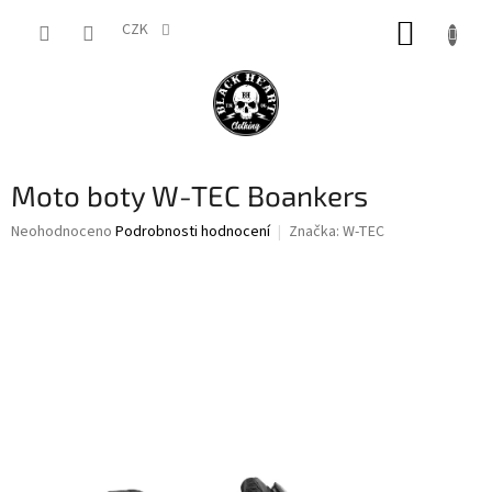
Přejít
NÁKUP
na
CZK
obsah
KOŠÍK
Moto boty W-TEC Boankers
Průměrné
Neohodnoceno
Podrobnosti hodnocení
Značka:
W-TEC
hodnocení
produktu
je
0,0
z
5
hvězdiček.