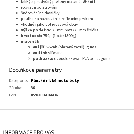
lehký a prodyšný pletený materiál
W-knit
robustní polstrování
šněrování na tkaničky
poutko na nazouvání s reflexním prvkem
vhodné i jako volnočasová obuv
výška podešve:
21 mm pata/21 mm špička
hmotnost:
750g (1 pár/1500g)
materiál:
vnější:
W-knit (pletený textil), guma
vnitřní:
síťovina
podrážka:
dvousložková - EVA pěna, guma
Doplňkové parametry
Kategorie
:
Pánské nízké moto boty
Záruka
:
36
EAN
:
8596084184436
Z
á
p
a
INFORMACE PRO VÁS