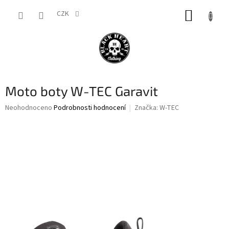
Přejít
NÁKUP
na
CZK
obsah
KOŠÍK
Moto boty W-TEC Garavit
Průměrné
Neohodnoceno
Podrobnosti hodnocení
Značka:
W-TEC
hodnocení
produktu
je
0,0
z
5
hvězdiček.