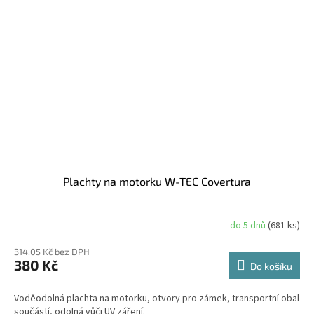
Plachty na motorku W-TEC Covertura
do 5 dnů
(681 ks)
314,05 Kč bez DPH
380 Kč
Do košíku
Voděodolná plachta na motorku, otvory pro zámek, transportní obal
součástí, odolná vůči UV záření.