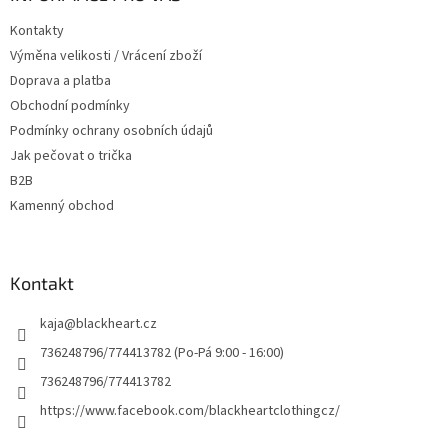
t
Kontakty
í
Výměna velikosti / Vrácení zboží
Doprava a platba
Obchodní podmínky
Podmínky ochrany osobních údajů
Jak pečovat o trička
B2B
Kamenný obchod
Kontakt
kaja
@
blackheart.cz
736248796/774413782 (Po-Pá 9:00 - 16:00)
736248796/774413782
https://www.facebook.com/blackheartclothingcz/