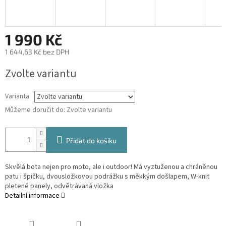
1 990 Kč
1 644,63 Kč bez DPH
Měrná
Zvolte variantu
cena:
Varianta
Můžeme doručit do:
Zvolte variantu
Přidat do košíku
Skvělá bota nejen pro moto, ale i outdoor! Má vyztuženou a chráněnou
patu i špičku, dvousložkovou podrážku s měkkým došlapem, W-knit
pletené panely, odvětrávaná vložka
Detailní informace