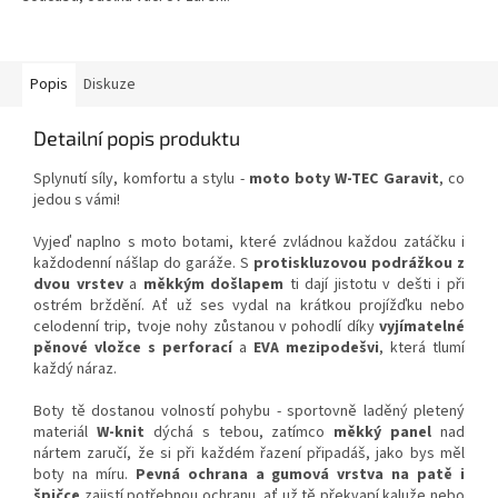
Popis
Diskuze
Detailní popis produktu
Splynutí síly, komfortu a stylu -
moto boty W-TEC Garavit
, co
jedou s vámi!
Vyjeď naplno s moto botami, které zvládnou každou zatáčku i
každodenní nášlap do garáže. S
protiskluzovou podrážkou z
dvou vrstev
a
měkkým došlapem
ti dají jistotu v dešti i při
ostrém brždění. Ať už ses vydal na krátkou projížďku nebo
celodenní trip, tvoje nohy zůstanou v pohodlí díky
vyjímatelné
pěnové vložce s perforací
a
EVA mezipodešvi
, která tlumí
každý náraz.
Boty tě dostanou volností pohybu - sportovně laděný pletený
materiál
W-knit
dýchá s tebou, zatímco
měkký panel
nad
nártem zaručí, že si při každém řazení připadáš, jako bys měl
boty na míru.
Pevná ochrana a gumová vrstva na patě i
špičce
zajistí potřebnou ochranu, ať už tě překvapí kaluže nebo