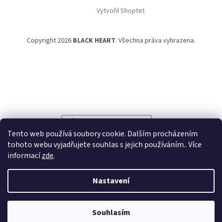
Vytvořil Shoptet
Copyright 2026
BLACK HEART
. Všechna práva vyhrazena.
Powered by
Translate
Tento web používá soubory cookie. Dalším procházením
tohoto webu vyjadřujete souhlas s jejich používáním.. Více
informací
zde
.
Nastavení
Souhlasím