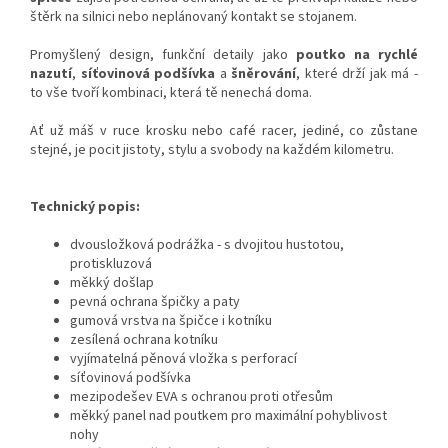
štěrk na silnici nebo neplánovaný kontakt se stojanem.
Promyšlený design, funkční detaily jako
poutko na rychlé
nazutí
,
síťovinová podšívka
a
šněrování
, které drží jak má -
to vše tvoří kombinaci, která tě nenechá doma.
Ať už máš v ruce krosku nebo café racer, jediné, co zůstane
stejné, je pocit jistoty, stylu a svobody na každém kilometru.
Technický popis:
dvousložková podrážka - s dvojitou hustotou,
protiskluzová
měkký došlap
pevná ochrana špičky a paty
gumová vrstva na špičce i kotníku
zesílená ochrana kotníku
vyjímatelná pěnová vložka s perforací
síťovinová podšívka
mezipodešev EVA s ochranou proti otřesům
měkký panel nad poutkem pro maximální pohyblivost
nohy