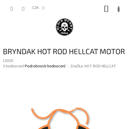
Přejít
NÁKUP
na
CZK
obsah
KOŠÍK
BRYNDAK HOT ROD HELLCAT MOTOR
13020
Průměrné
3 hodnocení
Podrobnosti hodnocení
Značka:
HOT ROD HELLCAT
hodnocení
produktu
je
3,3
z
5
hvězdiček.