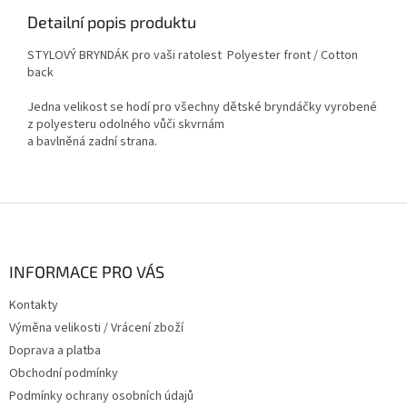
Detailní popis produktu
STYLOVÝ BRYNDÁK pro vaši ratolest Polyester front / Cotton
back
Jedna velikost se hodí pro všechny dětské bryndáčky vyrobené
z polyesteru odolného vůči skvrnám
a bavlněná zadní strana.
Z
á
p
a
INFORMACE PRO VÁS
t
Kontakty
í
Výměna velikosti / Vrácení zboží
Doprava a platba
Obchodní podmínky
Podmínky ochrany osobních údajů