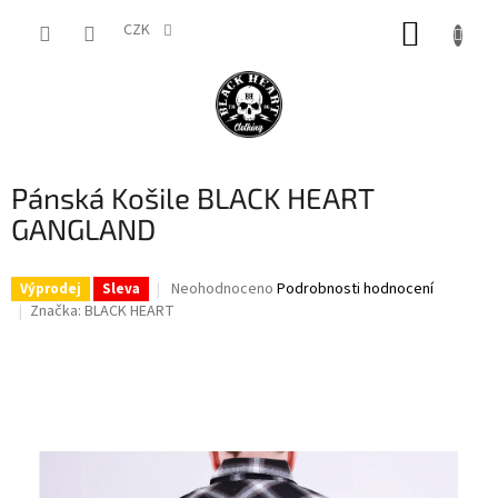
Přejít
NÁKUP
na
CZK
obsah
KOŠÍK
Pánská Košile BLACK HEART
GANGLAND
Průměrné
Neohodnoceno
Podrobnosti hodnocení
Výprodej
Sleva
hodnocení
Značka:
BLACK HEART
produktu
je
0,0
z
5
hvězdiček.