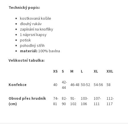
Technický popis:
kostkovaná košile
dlouhý rukáv
zapínání na knoflíky
1 náprsní kapsy
potisk
pohodlný střih
materiál:
100% bavlna
Velikostní tabulka:
XS
S
M
L
XL
XXL
42-
Konfekce
40
46-48
50-52
54-56
58
44
Obvod přes hrudník
74-
82-
91-
103-
107-
112-
(cm)
81
90
102
106
111
117
Z