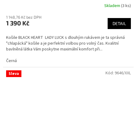
Skladem
(3 ks)
1 148,76 Kč bez DPH
1 390 Kč
DETAIL
Košile BLACK HEART LADY LUCK s dlouhým rukávem je ta správná
"chlapácká" košile a je perfektní volbou pro volný čas. Kvalitní
bavlněná látka Vám poskytne maximální komfort při...
Černá
Kód:
9646/XXL
Sleva