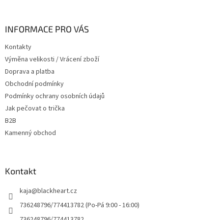
á
p
a
INFORMACE PRO VÁS
t
Kontakty
í
Výměna velikosti / Vrácení zboží
Doprava a platba
Obchodní podmínky
Podmínky ochrany osobních údajů
Jak pečovat o trička
B2B
Kamenný obchod
Kontakt
kaja
@
blackheart.cz
736248796/774413782 (Po-Pá 9:00 - 16:00)
736248796/774413782