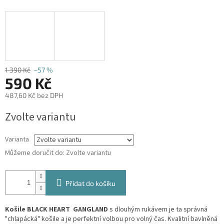
1 390 Kč
–57 %
590 Kč
487,60 Kč bez DPH
Měrná
Zvolte variantu
cena:
Varianta
Můžeme doručit do:
Zvolte variantu
Přidat do košíku
Košile BLACK HEART GANGLAND
s dlouhým rukávem je ta správná
"chlapácká" košile a je perfektní volbou pro volný čas. Kvalitní bavlněná