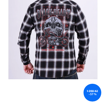
1 390 Kč
–57 %