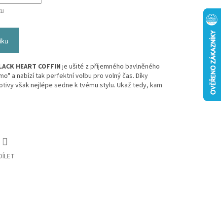
tu
íku
LACK HEART COFFIN
je ušité z příjemného bavlněného
mo" a nabízí tak perfektní volbu pro volný čas. Díky
otivy však nejlépe sedne k tvému stylu. Ukaž tedy, kam
DÍLET