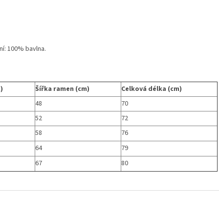
ní: 100% bavlna.
)
Šířka ramen (cm)
Celková délka (cm)
48
70
52
72
58
76
64
79
67
80