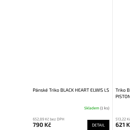
Pánské Triko BLACK HEART ELWIS LS
Triko 
PISTO
Skladem
(1 ks)
652,89 Kč bez DPH
513,22 K
790 Kč
621 K
DETAIL