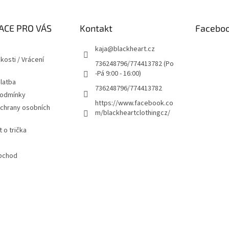
ACE PRO VÁS
Kontakt
Facebo
kaja
@
blackheart.cz
kosti / Vrácení
736248796/774413782 (Po
-Pá 9:00 - 16:00)
latba
736248796/774413782
podmínky
https://www.facebook.co
chrany osobních
m/blackheartclothingcz/
 o trička
bchod