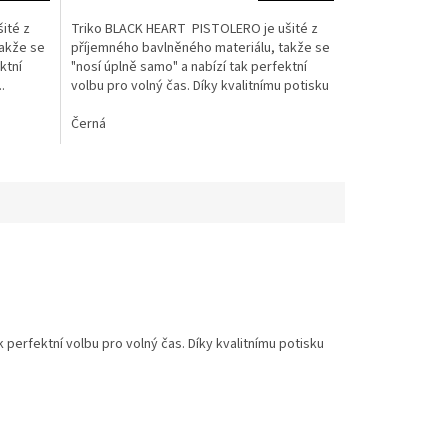
ité z
Triko BLACK HEART PISTOLERO je ušité z
takže se
příjemného bavlněného materiálu, takže se
ktní
"nosí úplně samo" a nabízí tak perfektní
.
volbu pro volný čas. Díky kvalitnímu potisku
s...
Černá
 perfektní volbu pro volný čas. Díky kvalitnímu potisku