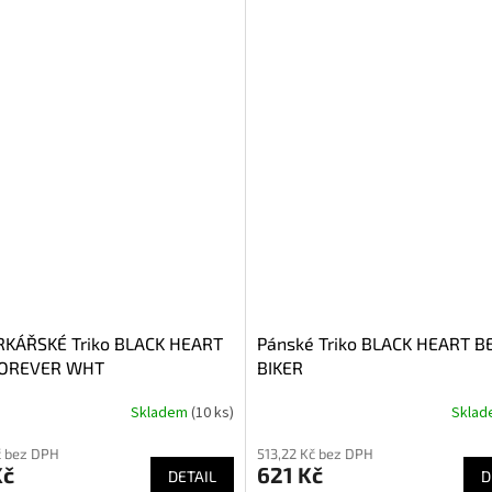
KÁŘSKÉ Triko BLACK HEART
Pánské Triko BLACK HEART B
FOREVER WHT
BIKER
Skladem
(10 ks)
Skla
č bez DPH
513,22 Kč bez DPH
Kč
621 Kč
DETAIL
D