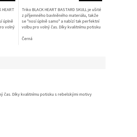
4,5
z
K HEART
Triko BLACK HEART BASTARD SKULL je ušité
5
z příjemného bavlněného materiálu, takže
hvězdiček.
sí úplně
se "nosí úplně samo" a nabízí tak perfektní
pro volný
volbu pro volný čas. Díky kvalitnímu potisku
s...
Černá
ný čas. Díky kvalitnímu potisku s rebelskými motivy