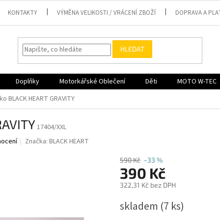
KONTAKTY
VÝMĚNA VELIKOSTI / VRÁCENÍ ZBOŽÍ
DOPRAVA A PLA
HLEDAT
Doplňky
Motorkářské Oblečení
Děti
MOTO W-TEC
iko BLACK HEART GRAVITY
RAVITY
17404/XXL
nocení
Značka:
BLACK HEART
590 Kč
–33 %
390 Kč
322,31 Kč bez DPH
Měrná
skladem
(7 ks)
cena: