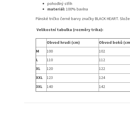
pohodlný střih
materiál:
100% bavlna
Pánské tričko černé barvy značky BLACK HEART. Slože
Velikostní tabulka (rozměry trika):
Obvod hrudi (cm)
Obvod boků (cm
M
100
102
L
110
112
XL
120
122
XXL
123
124
3XL
140
142
Z
á
p
a