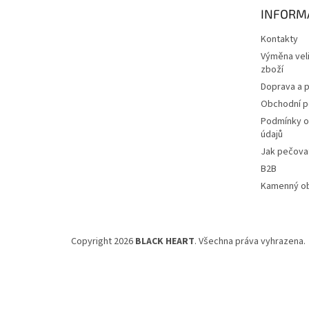
t
INFORM
í
Kontakty
Výměna veli
zboží
Doprava a p
Obchodní 
Podmínky o
údajů
Jak pečovat
B2B
Kamenný o
Copyright 2026
BLACK HEART
. Všechna práva vyhrazena.