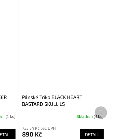
EER
Pánské Triko BLACK HEART
BASTARD SKULL LS
Další
produkt
dem
(1 ks)
Skladem
(4 ks)
Průměrné
hodnocení
735,54 Kč bez DPH
produktu
890 Kč
ETAIL
je
DETAIL