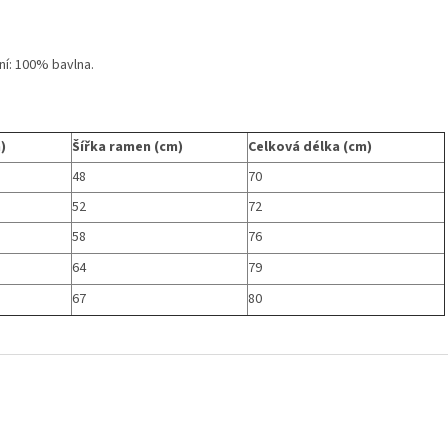
ní: 100% bavlna.
)
Šířka ramen (cm)
Celková délka (cm)
48
70
52
72
58
76
64
79
67
80