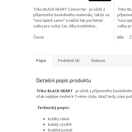
Triko BLACK HEART Convecter je ušité z
Triko B
příjemného bavlněného materiálu, takže se
příjemn
"nosí úplně samo" a nabízí tak perfektní
"nosí úp
volbu pro volný čas. Díky kvalitnímu...
volbu pr
Černá
Bílá
Č
Popis
Podobné (8)
Diskuze
Detailní popis produktu
Triko BLACK HEART
je ušité z příjemného bavlněného
však nejlépe sedne k Tvému stylu. Ukaž tedy, kam patř
Technický popis:
krátký rukáv
kulatý výstřih
kvalitní potisk