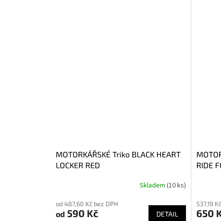
MOTORKÁŘSKÉ Triko BLACK HEART
MOTOR
LOCKER RED
RIDE 
Skladem
(10 ks)
od 487,60 Kč bez DPH
537,19 K
590 Kč
650 
od
DETAIL