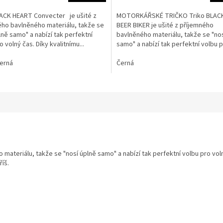
LACK HEART Convecter je ušité z
MOTORKÁŘSKÉ TRIČKO Triko BLAC
ého bavlněného materiálu, takže se
BEER BIKER je ušité z příjemného
lně samo" a nabízí tak perfektní
bavlněného materiálu, takže se "no
o volný čas. Díky kvalitnímu...
samo" a nabízí tak perfektní volbu 
čas. Díky...
erná
Černá
 materiálu, takže se "nosí úplně samo" a nabízí tak perfektní volbu pro vol
íš.