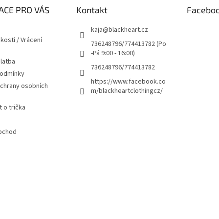
ACE PRO VÁS
Kontakt
Facebo
kaja
@
blackheart.cz
kosti / Vrácení
736248796/774413782 (Po
-Pá 9:00 - 16:00)
latba
736248796/774413782
podmínky
https://www.facebook.co
chrany osobních
m/blackheartclothingcz/
 o trička
bchod