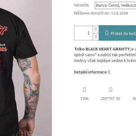
Varianta
Můžeme doručit do:
12.8.2026
Přidat do koš
Triko BLACK HEART GRAVITY
je
úplně samo" a nabízí tak perfektní
motivy však nejlépe sedne k tvému
Detailní informace
TISK
ZEPTAT SE
S