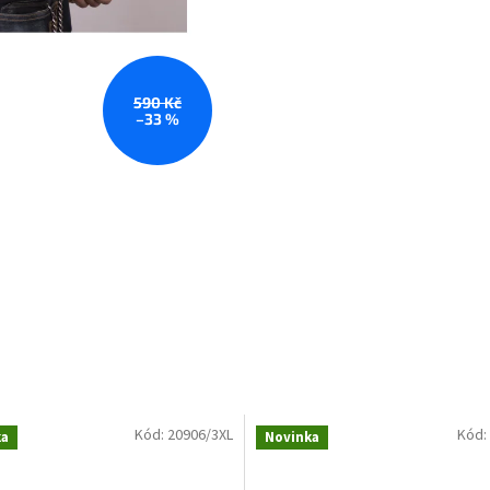
590 Kč
–33 %
Kód:
20906/3XL
Kód:
ka
Novinka