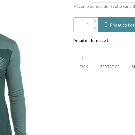
Můžeme doručit do:
Zvolte varian
Přidat do koš
Detailní informace
TISK
ZEPTAT SE
S