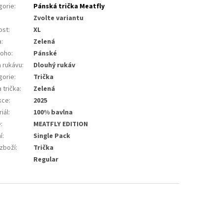
gorie
:
Pánská trička Meatfly
Zvolte variantu
ost
:
XL
a
:
Zelená
koho
:
Pánské
a rukávu
:
Dlouhý rukáv
gorie
:
Trička
 trička
:
Zelená
kce
:
2025
iál
:
100% bavlna
e
:
MEATFLY EDITION
í
:
Single Pack
 zboží
:
Trička
:
Regular