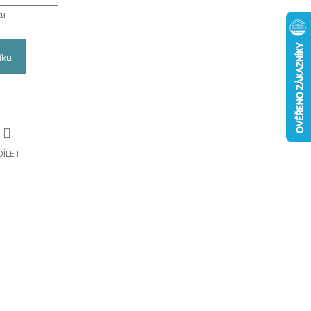
tu
íku
DÍLET