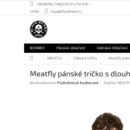
Přejít
736248796/774413782 (Po-Pá 9:00 -
na
16:00)
kaja@blackheart.cz
obsah
NOVINKY
Pánské oblečení
Dámské Oblečení
Domů
MEATFLY
Pánská trička
Meatfly pán
Meatfly pánské tričko s dlo
Průměrné
Neohodnoceno
Podrobnosti hodnocení
Značka:
MEATF
hodnocení
produktu
je
0,0
z
5
hvězdiček.