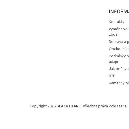
a
t
INFORM
í
Kontakty
Výměna veli
zboží
Doprava a p
Obchodní 
Podmínky o
údajů
Jak pečovat
B2B
Kamenný o
Copyright 2026
BLACK HEART
. Všechna práva vyhrazena.