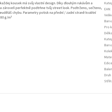
– každej kousek má svůj vlastní design. Díky dlouhým rukávům a
Kate
 a zároveň perfektně podtrhne tvůj street look. Podtrženo, sečteno,
EAN
:
neuděláš chybu. Parametry potisk na přední / zadní straně kvalitní
Velik
180 g/m²
Barv
Pro 
Délk
Kate
Barva
Kole
Mater
Edic
Balen
Druh
Střih