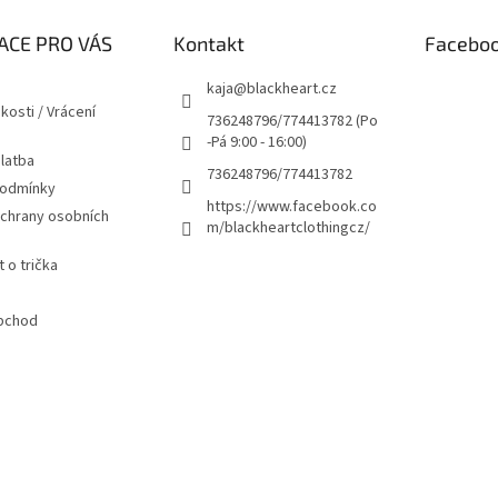
ACE PRO VÁS
Kontakt
Facebo
kaja
@
blackheart.cz
kosti / Vrácení
736248796/774413782 (Po
-Pá 9:00 - 16:00)
latba
736248796/774413782
podmínky
https://www.facebook.co
chrany osobních
m/blackheartclothingcz/
 o trička
bchod