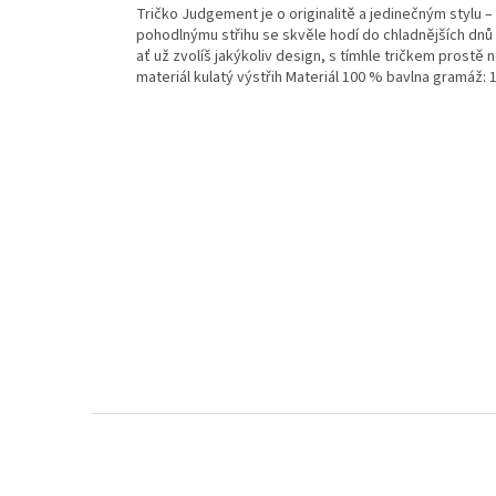
Tričko Judgement je o originalitě a jedinečným stylu 
pohodlnýmu střihu se skvěle hodí do chladnějších dnů
ať už zvolíš jakýkoliv design, s tímhle tričkem prostě 
materiál kulatý výstřih Materiál 100 % bavlna gramáž: 
Z
á
p