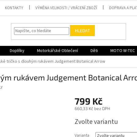
KONTAKTY
VÝMĚNA VELIKOSTI / VRÁCENÍ ZBOŽÍ
DOPRAVA A PLA
HLEDAT
Doplňky
Motorkářské Oblečení
Děti
MOTO W-TEC
ské tričko s dlouhým rukávem Judgement Botanical Arrow
uhým rukávem Judgement Botanical Ar
LY
799 Kč
660,33 Kč bez DPH
Měrná
Zvolte variantu
cena:
Varianta