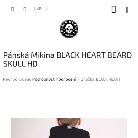
Přejít
NÁKUP
na
CZK
obsah
KOŠÍK
Pánská Mikina BLACK HEART BEARD
SKULL HD
Průměrné
Neohodnoceno
Podrobnosti hodnocení
Značka:
BLACK HEART
hodnocení
produktu
je
0,0
z
5
hvězdiček.