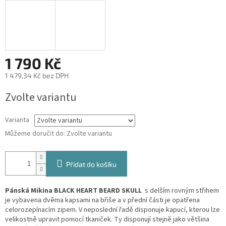
1 790 Kč
1 479,34 Kč bez DPH
Měrná
Zvolte variantu
cena:
Varianta
Můžeme doručit do:
Zvolte variantu
Přidat do košíku
Pánská Mikina BLACK HEART BEARD SKULL
s delším rovným střihem
je vybavena dvěma kapsami na břiše a v přední části je opatřena
celorozepínacím zipem. V neposlední řadě disponuje kapucí, kterou lze
velikostně upravit pomocí tkaniček. Ty disponují stejně jako většina