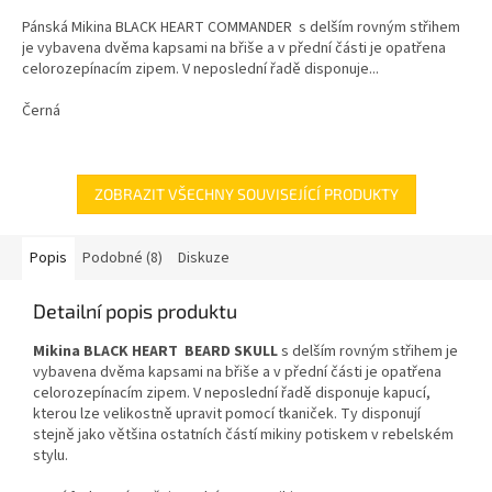
Pánská Mikina BLACK HEART COMMANDER s delším rovným střihem
je vybavena dvěma kapsami na břiše a v přední části je opatřena
celorozepínacím zipem. V neposlední řadě disponuje...
Černá
ZOBRAZIT VŠECHNY SOUVISEJÍCÍ PRODUKTY
Popis
Podobné (8)
Diskuze
Detailní popis produktu
Mikina BLACK HEART BEARD SKULL
s delším rovným střihem je
vybavena dvěma kapsami na břiše a v přední části je opatřena
celorozepínacím zipem. V neposlední řadě disponuje kapucí,
kterou lze velikostně upravit pomocí tkaniček. Ty disponují
stejně jako většina ostatních částí mikiny potiskem v rebelském
stylu.