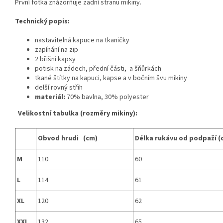
První fotka znázorňuje zadní stranu mikiny.
Technický popis:
nastavitelná kapuce na tkaničky
zapínání na zip
2 břišní kapsy
potisk na zádech, přední části, a šňůrkách
tkané štítky na kapuci, kapse a v bočním švu mikiny
delší rovný střih
materiál:
70% bavlna, 30% polyester
Velikostní tabulka (rozměry mikiny):
Obvod hrudi (cm)
Délka rukávu od podpaží (
M
110
60
L
114
61
XL
120
62
XXL
132
65