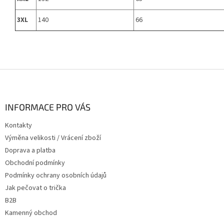
3XL
140
66
Z
á
p
a
INFORMACE PRO VÁS
t
Kontakty
í
Výměna velikosti / Vrácení zboží
Doprava a platba
Obchodní podmínky
Podmínky ochrany osobních údajů
Jak pečovat o trička
B2B
Kamenný obchod