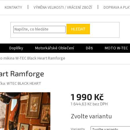
KONTAKTY
VÝMĚNA VELIKOSTI / VRÁCENÍ ZBOŽÍ
DOPRAVA A PLA
HLEDAT
Doplňky
Motorkářské Oblečení
Děti
MOTO W-TEC
o mikina W-TEC Black Heart Ramforge
art Ramforge
čka:
WTEC BLACK HEART
1 990 Kč
1 644,63 Kč bez DPH
Měrná
Zvolte variantu
cena:
Varianta