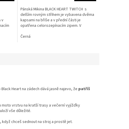
Pánská Mikina BLACK HEART TWITCH s
delším rovným střihem je vybavena dvěma
 v
kapsami na břiše a v přední části je
ínacím
opatřena celorozepínacím zipem. V
neposlední řadě disponuje...
Černá
o Black Heart na zádech dává jasně najevo, že
patříš
u moto vrstvu na kratší trasy a večerní vyjížďky
uloží vše důležité.
, když chceš sednout na stroj a prostě jet.