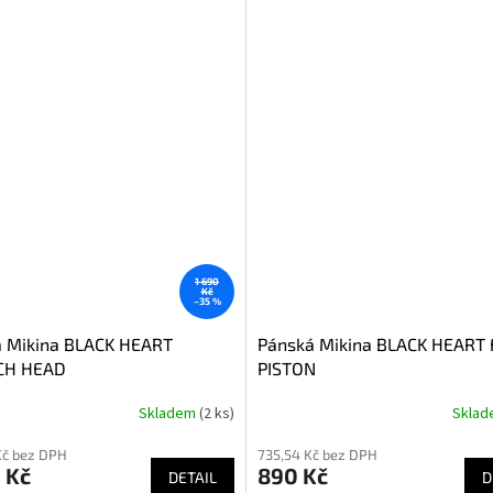
1 690
Kč
–35 %
 Mikina BLACK HEART
Pánská Mikina BLACK HEART
H HEAD
PISTON
Skladem
(2 ks)
Skla
Kč bez DPH
735,54 Kč bez DPH
 Kč
890 Kč
DETAIL
D