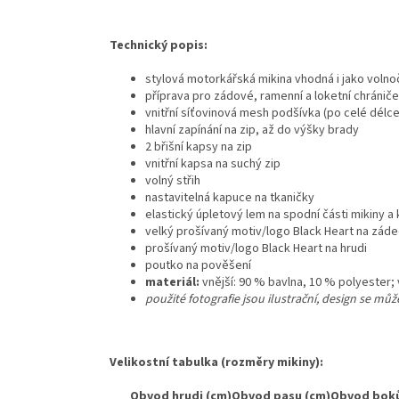
Technický popis:
stylová motorkářská mikina vhodná i jako voln
příprava pro zádové, ramenní a loketní chrániče
vnitřní síťovinová mesh podšívka (po celé délc
hlavní zapínání na zip, až do výšky brady
2 břišní kapsy na zip
vnitřní kapsa na suchý zip
volný střih
nastavitelná kapuce na tkaničky
elastický úpletový lem na spodní části mikiny a
velký prošívaný motiv/logo Black Heart na zád
prošívaný motiv/logo Black Heart na hrudi
poutko na pověšení
materiál:
vnější: 90 % bavlna, 10 % polyester; 
použité fotografie jsou ilustrační, design se může
Velikostní tabulka (rozměry mikiny):
Obvod hrudi (cm)
Obvod pasu (cm)
Obvod boků