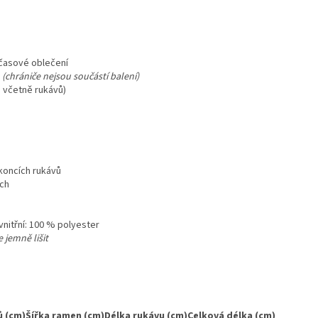
očasové oblečení
(chrániče nejsou součástí balení)
e včetně rukávů)
 koncích rukávů
ech
vnitřní: 100 % polyester
 jemně lišit
 (cm)
Šířka ramen (cm)
Délka rukávu (cm)
Celková délka (cm)