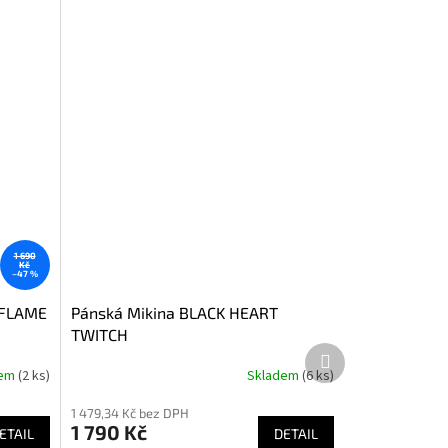
1 690
Kč
–47 %
 FLAME
Pánská Mikina BLACK HEART
TWITCH
Další
produkt
dem
(2 ks)
Skladem
(6 ks)
1 479,34 Kč bez DPH
1 790 Kč
ETAIL
DETAIL