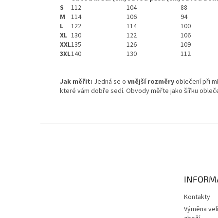
S
112
104
88
M
114
106
94
L
122
114
100
XL
130
122
106
XXL
135
126
109
3XL
140
130
112
Jak měřit:
Jedná se o
vnější rozměry
oblečení při 
které vám dobře sedí. Obvody měřte jako šířku oblečen
Z
á
p
a
t
INFORM
í
Kontakty
Výměna veli