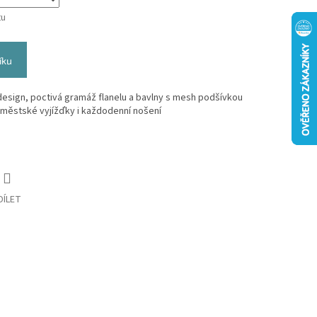
tu
íku
design, poctivá gramáž flanelu a bavlny s mesh podšívkou
a městské vyjížďky i každodenní nošení
DÍLET