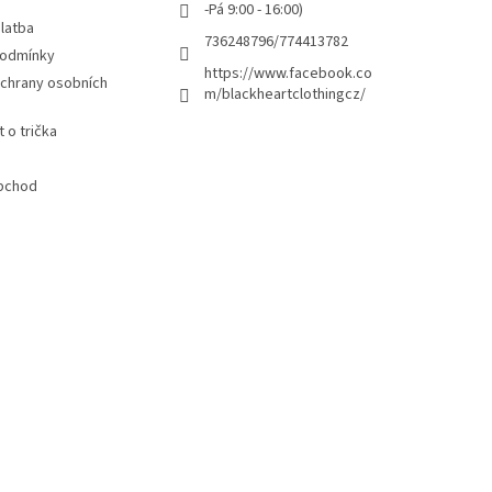
-Pá 9:00 - 16:00)
latba
736248796/774413782
podmínky
https://www.facebook.co
chrany osobních
m/blackheartclothingcz/
 o trička
bchod