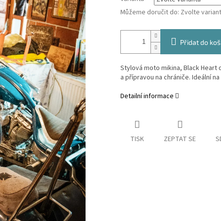
Můžeme doručit do:
Zvolte varian
Přidat do koš
Stylová moto mikina, Black Heart 
a přípravou na chrániče. Ideální n
Detailní informace
TISK
ZEPTAT SE
S