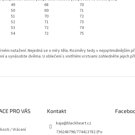
49
68
70
50
69
71
51
70
72
52
71
73
53
72
74
54
72
75
mírném natažení. Nejedná se o míry těla. Rozměry tedy v nejoptimálnějším
í a vynásobte dvěma. U oblečení s vnitřními vrstvami zohledněte jejich př
ACE PRO VÁS
Kontakt
Facebo
kaja
@
blackheart.cz
kosti / Vrácení
736248796/774413782 (Po