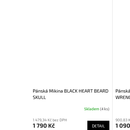
Pánská Mikina BLACK HEART BEARD
Pánská
SKULL
WRENC
Skladem
(4 ks)
1 479,34 Kč bez DPH
900,83 
1 790 Kč
1 090
DETAIL