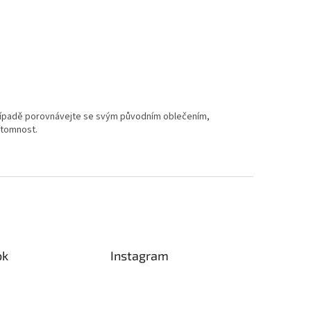
 případě porovnávejte se svým původním oblečením,
ítomnost.
ok
Instagram