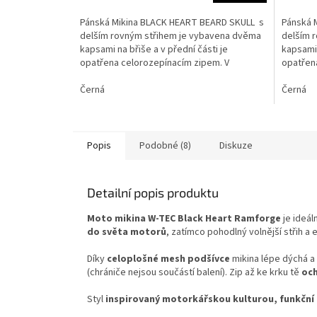
Pánská Mikina BLACK HEART BEARD SKULL s
Pánská 
delším rovným střihem je vybavena dvěma
delším 
kapsami na břiše a v přední části je
kapsami 
opatřena celorozepínacím zipem. V
opatřen
neposlední řadě disponuje...
neposled
Černá
Černá
Popis
Podobné (8)
Diskuze
Detailní popis produktu
Moto mikina W-TEC Black Heart Ramforge
je ideá
do světa motorů
, zatímco pohodlný volnější střih a e
Díky
celoplošné mesh podšívce
mikina lépe dýchá a
(chrániče nejsou součástí balení). Zip až ke krku tě
och
Styl
inspirovaný motorkářskou kulturou, funkční 