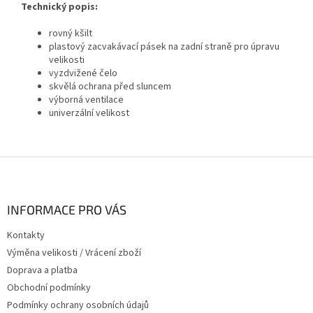
Technický popis:
rovný kšilt
plastový zacvakávací pásek na zadní straně pro úpravu
velikosti
vyzdvižené čelo
skvělá ochrana před sluncem
výborná ventilace
univerzální velikost
Z
á
p
a
INFORMACE PRO VÁS
t
Kontakty
í
Výměna velikosti / Vrácení zboží
Doprava a platba
Obchodní podmínky
Podmínky ochrany osobních údajů