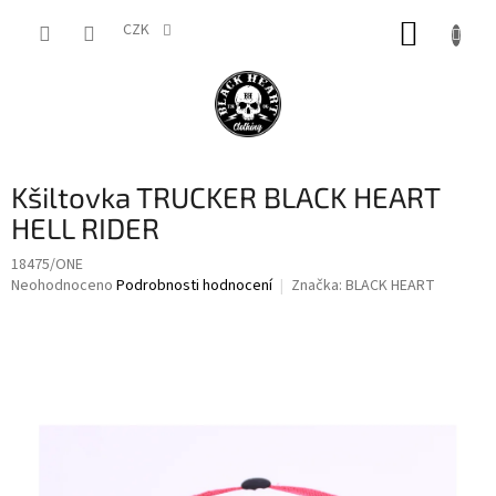
Přejít
NÁKUP
na
CZK
obsah
KOŠÍK
Kšiltovka TRUCKER BLACK HEART
HELL RIDER
18475/ONE
Průměrné
Neohodnoceno
Podrobnosti hodnocení
Značka:
BLACK HEART
hodnocení
produktu
je
0,0
z
5
hvězdiček.