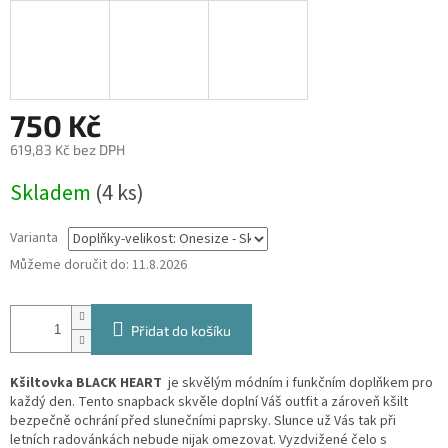
750 Kč
619,83 Kč bez DPH
Měrná
Skladem
(4 ks)
cena:
Varianta
Můžeme doručit do:
11.8.2026
Přidat do košíku
Kšiltovka BLACK HEART
je skvělým módním i funkčním doplňkem pro
každý den. Tento snapback skvěle doplní Váš outfit a zároveň kšilt
bezpečně ochrání před slunečními paprsky. Slunce už Vás tak při
letních radovánkách nebude nijak omezovat. Vyzdvižené čelo s