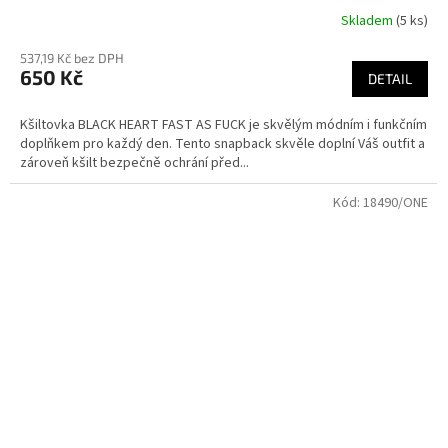
Skladem
(5 ks)
537,19 Kč bez DPH
650 Kč
DETAIL
Kšiltovka BLACK HEART FAST AS FUCK je skvělým módním i funkčním
doplňkem pro každý den. Tento snapback skvěle doplní Váš outfit a
zároveň kšilt bezpečně ochrání před...
Kód:
18490/ONE