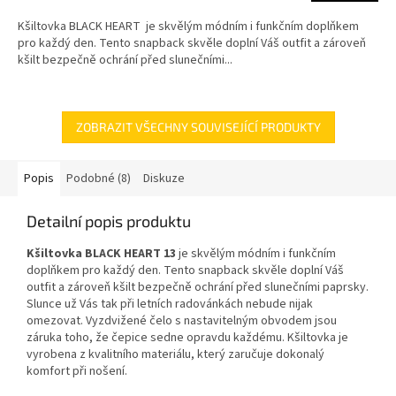
Kšiltovka BLACK HEART je skvělým módním i funkčním doplňkem
pro každý den. Tento snapback skvěle doplní Váš outfit a zároveň
kšilt bezpečně ochrání před slunečními...
ZOBRAZIT VŠECHNY SOUVISEJÍCÍ PRODUKTY
Popis
Podobné (8)
Diskuze
Detailní popis produktu
Kšiltovka BLACK HEART 13
je skvělým módním i funkčním
doplňkem pro každý den. Tento snapback skvěle doplní Váš
outfit a zároveň kšilt bezpečně ochrání před slunečními paprsky.
Slunce už Vás tak při letních radovánkách nebude nijak
omezovat. Vyzdvižené čelo s nastavitelným obvodem jsou
záruka toho, že čepice sedne opravdu každému. Kšiltovka
je
vyrobena z kvalitního materiálu, který zaručuje dokonalý
komfort při nošení.