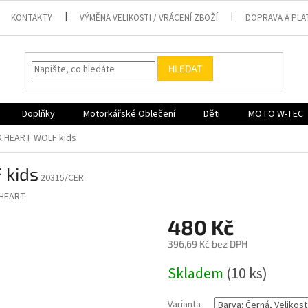
KONTAKTY
VÝMĚNA VELIKOSTI / VRÁCENÍ ZBOŽÍ
DOPRAVA A PLA
HLEDAT
Doplňky
Motorkářské Oblečení
Děti
MOTO W-TEC
K HEART WOLF kids
 kids
20315/CER
 HEART
480 Kč
396,69 Kč bez DPH
Měrná
Skladem
(10 ks)
cena:
Varianta