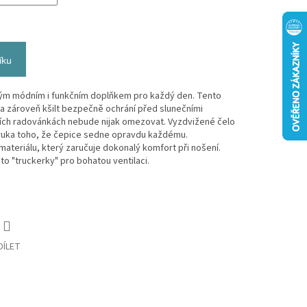
íku
lým módním i funkčním doplňkem pro každý den. Tento
 a zároveň kšilt bezpečně ochrání před slunečními
tních radovánkách nebude nijak omezovat. Vyzdvižené čelo
ruka toho, že čepice sedne opravdu každému.
 materiálu, který zaručuje dokonalý komfort při nošení.
o "truckerky" pro bohatou ventilaci.
DÍLET