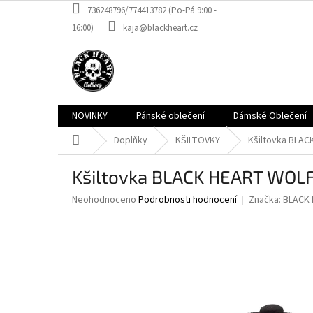
Přejít
736248796/774413782 (Po-Pá 9:00 -
na
16:00)
kaja@blackheart.cz
obsah
NOVINKY
Pánské oblečení
Dámské Oblečení
Domů
Doplňky
KŠILTOVKY
Kšiltovka BLAC
Kšiltovka BLACK HEART WOLF
Průměrné
Neohodnoceno
Podrobnosti hodnocení
Značka:
BLACK
hodnocení
produktu
je
0,0
z
5
hvězdiček.