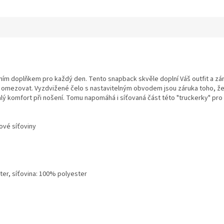
ním doplňkem pro každý den. Tento snapback skvěle doplní Váš outfit a zá
ak omezovat. Vyzdvižené čelo s nastavitelným obvodem jsou záruka toho, 
alý komfort při nošení. Tomu napomáhá i síťovaná část této "truckerky" pro 
rové síťoviny
ter, síťovina: 100% polyester