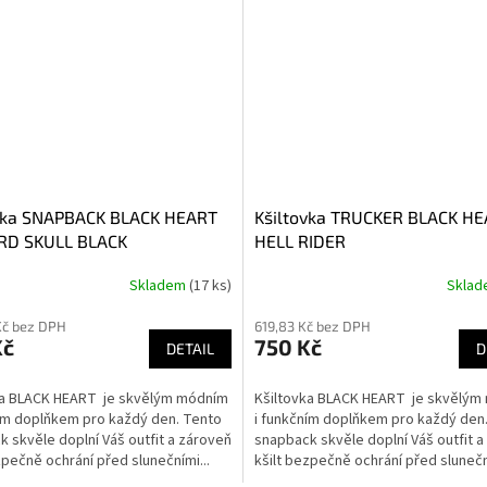
vka SNAPBACK BLACK HEART
Kšiltovka TRUCKER BLACK H
RD SKULL BLACK
HELL RIDER
Skladem
(17 ks)
Skla
Kč bez DPH
619,83 Kč bez DPH
Kč
750 Kč
DETAIL
D
ka BLACK HEART je skvělým módním
Kšiltovka BLACK HEART je skvělým
ním doplňkem pro každý den. Tento
i funkčním doplňkem pro každý den
 skvěle doplní Váš outfit a zároveň
snapback skvěle doplní Váš outfit 
zpečně ochrání před slunečními...
kšilt bezpečně ochrání před sluneční