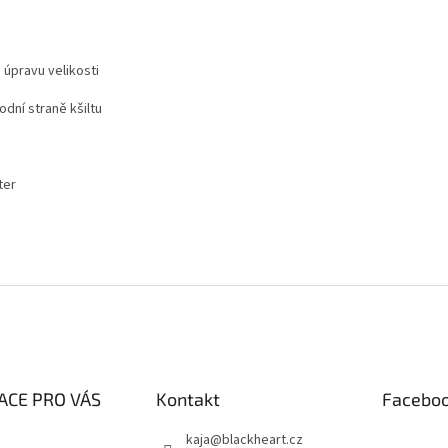
 úpravu velikosti
dní straně kšiltu
ter
ACE PRO VÁS
Kontakt
Facebo
kaja
@
blackheart.cz