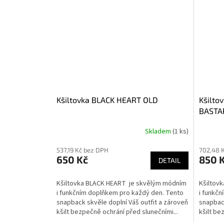
Kšiltovka BLACK HEART OLD
Kšilto
BASTA
Skladem
(1 ks)
537,19 Kč bez DPH
702,48 
650 Kč
850 
DETAIL
Kšiltovka BLACK HEART je skvělým módním
Kšiltov
i funkčním doplňkem pro každý den. Tento
i funkč
snapback skvěle doplní Váš outfit a zároveň
snapback
kšilt bezpečně ochrání před slunečními...
kšilt be