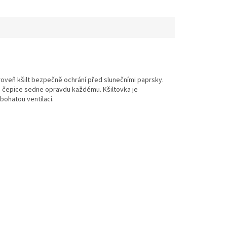
roveň kšilt bezpečně ochrání před slunečními paprsky.
že čepice sedne opravdu každému. Kšiltovka
je
bohatou ventilaci.