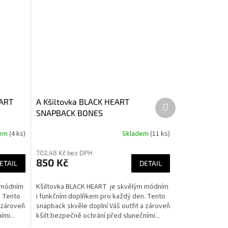
EART
A Kšiltovka BLACK HEART
Další
produkt
SNAPBACK BONES
dem
(4 ks)
Skladem
(11 ks)
702,48 Kč bez DPH
850 Kč
ETAIL
DETAIL
 módním
Kšiltovka BLACK HEART je skvělým módním
. Tento
i funkčním doplňkem pro každý den. Tento
a zároveň
snapback skvěle doplní Váš outfit a zároveň
mi...
kšilt bezpečně ochrání před slunečními...