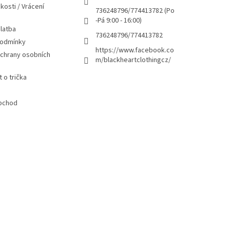
kosti / Vrácení
736248796/774413782 (Po
-Pá 9:00 - 16:00)
latba
736248796/774413782
podmínky
https://www.facebook.co
chrany osobních
m/blackheartclothingcz/
 o trička
bchod