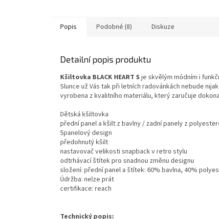
Popis
Podobné (8)
Diskuze
Detailní popis produktu
Kšiltovka BLACK HEART S
je skvělým módním i funkč
Slunce už Vás tak při letních radovánkách nebude nij
vyrobena z kvalitního materiálu, který zaručuje dokon
Dětská kšiltovka
přední panel a kšilt z bavlny / zadní panely z polyeste
5panelový design
předohnutý kšilt
nastavovač velikosti snapback v retro stylu
odtrhávací štítek pro snadnou změnu designu
složení: přední panel a štítek: 60% bavlna, 40% polyes
Údržba: nelze prát
certifikace: reach
Technický popis: