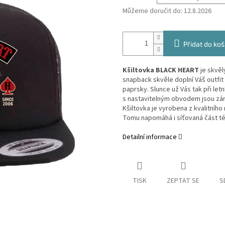
Můžeme doručit do:
12.8.2026
Přidat do koš
Kšiltovka BLACK HEART
je skvě
snapback skvěle doplní Váš outfit
paprsky. Slunce už Vás tak při le
s nastavitelným obvodem jsou zá
Kšiltovka
je vyrobena z kvalitního
Tomu napomáhá i síťovaná část tét
Detailní informace
TISK
ZEPTAT SE
S