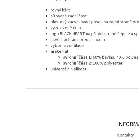
rovný kšilt
síťovaná zadní čast
plastový zacvakávací pásek na zadní straně pro
vyzdvižené čelo
logo BLACK HEART na přední straně čepice a spo
skvělá ochrana před sluncem
výborná ventilace
materiál:
svrchní část 1:
60% bavlna, 40% polyes
svrchní část 2:
100% polyester
univerzální velikost
Z
á
p
a
t
INFORM
í
Kontakty