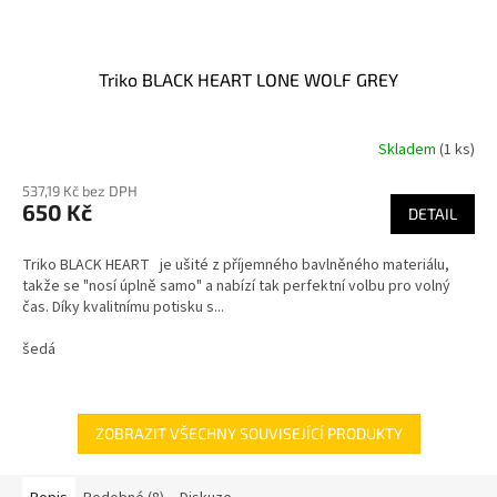
Triko BLACK HEART LONE WOLF GREY
Skladem
(1 ks)
537,19 Kč bez DPH
650 Kč
DETAIL
Triko BLACK HEART je ušité z příjemného bavlněného materiálu,
takže se "nosí úplně samo" a nabízí tak perfektní volbu pro volný
čas. Díky kvalitnímu potisku s...
šedá
ZOBRAZIT VŠECHNY SOUVISEJÍCÍ PRODUKTY