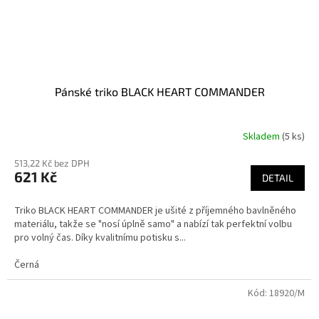
Pánské triko BLACK HEART COMMANDER
Skladem
(5 ks)
Průměrné
hodnocení
513,22 Kč bez DPH
produktu
621 Kč
je
DETAIL
3,9
z
Triko BLACK HEART COMMANDER je ušité z příjemného bavlněného
5
materiálu, takže se "nosí úplně samo" a nabízí tak perfektní volbu
hvězdiček.
pro volný čas. Díky kvalitnímu potisku s...
Černá
Kód:
18920/M