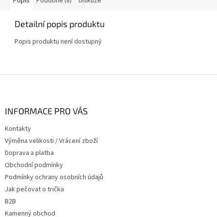
Popis
Podobné (8)
Diskuze
Detailní popis produktu
Popis produktu není dostupný
Z
á
p
a
INFORMACE PRO VÁS
t
Kontakty
í
Výměna velikosti / Vrácení zboží
Doprava a platba
Obchodní podmínky
Podmínky ochrany osobních údajů
Jak pečovat o trička
B2B
Kamenný obchod