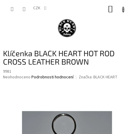
Přejít
NÁKUP
na
CZK
obsah
KOŠÍK
Klíčenka BLACK HEART HOT ROD
CROSS LEATHER BROWN
9981
Průměrné
Neohodnoceno
Podrobnosti hodnocení
Značka:
BLACK HEART
hodnocení
produktu
je
0,0
z
5
hvězdiček.