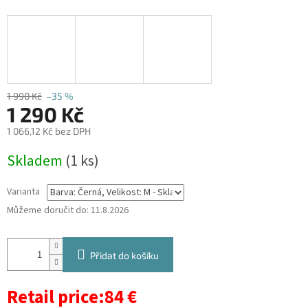
1 990 Kč
–35 %
1 290 Kč
1 066,12 Kč bez DPH
Měrná
Skladem
(1 ks)
cena:
Varianta
Můžeme doručit do:
11.8.2026
Přidat do košíku
Retail price:84 €