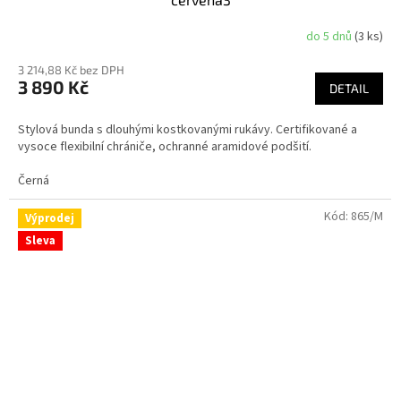
do 5 dnů
(3 ks)
Průměrné
hodnocení
3 214,88 Kč bez DPH
produktu
3 890 Kč
je
DETAIL
4,0
z
Stylová bunda s dlouhými kostkovanými rukávy. Certifikované a
5
vysoce flexibilní chrániče, ochranné aramidové podšití.
hvězdiček.
Černá
Kód:
865/M
Výprodej
Sleva