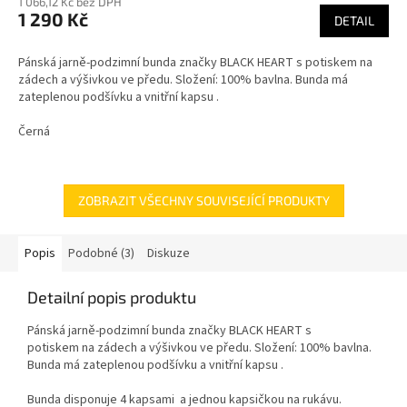
1 066,12 Kč bez DPH
1 290 Kč
DETAIL
Pánská jarně-podzimní bunda značky BLACK HEART s potiskem na
zádech a výšivkou ve předu. Složení: 100% bavlna. Bunda má
zateplenou podšívku a vnitřní kapsu .
Černá
ZOBRAZIT VŠECHNY SOUVISEJÍCÍ PRODUKTY
Popis
Podobné (3)
Diskuze
Detailní popis produktu
Pánská jarně-podzimní bunda značky BLACK HEART s
potiskem na zádech a výšivkou ve předu. Složení: 100% bavlna.
Bunda má zateplenou podšívku a vnitřní kapsu .
Bunda disponuje 4 kapsami a jednou kapsičkou na rukávu.