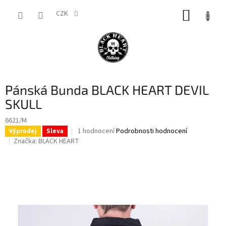
Přejít
NÁKUP
na
CZK
obsah
KOŠÍK
Pánská Bunda BLACK HEART DEVIL
SKULL
6621/M
Průměrné
1 hodnocení
Podrobnosti hodnocení
Výprodej
Sleva
hodnocení
Značka:
BLACK HEART
produktu
je
5,0
z
5
hvězdiček.