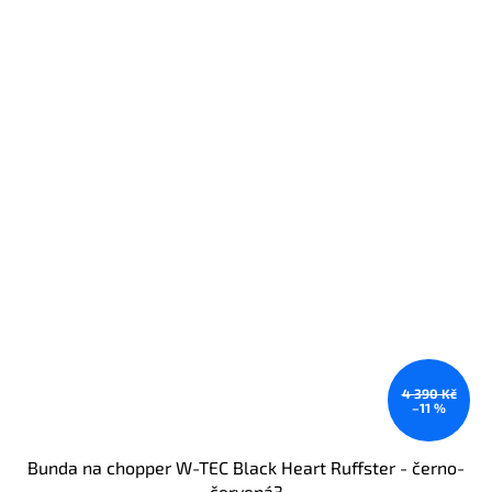
4 390 Kč
–11 %
Bunda na chopper W-TEC Black Heart Ruffster - černo-
červená3