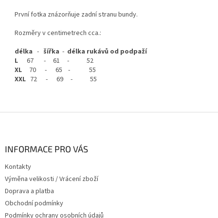
První fotka znázorňuje zadní stranu bundy.
Rozměry v centimetrech cca.:
délka
-
šířka
-
délka rukávů od podpaží
L
67 - 61 - 52
XL
70 - 65 - 55
XXL
72 - 69 - 55
Z
á
p
a
INFORMACE PRO VÁS
t
Kontakty
í
Výměna velikosti / Vrácení zboží
Doprava a platba
Obchodní podmínky
Podmínky ochrany osobních údajů