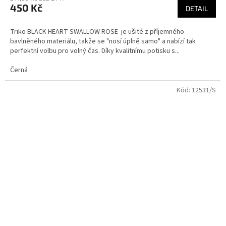
450 Kč
DETAIL
Triko BLACK HEART SWALLOW ROSE je ušité z příjemného
bavlněného materiálu, takže se "nosí úplně samo" a nabízí tak
perfektní volbu pro volný čas. Díky kvalitnímu potisku s...
Černá
Kód:
12531/S