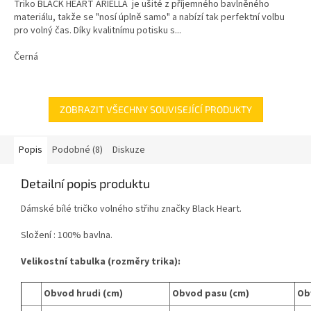
Triko BLACK HEART ARIELLA je ušité z příjemného bavlněného
materiálu, takže se "nosí úplně samo" a nabízí tak perfektní volbu
pro volný čas. Díky kvalitnímu potisku s...
Černá
ZOBRAZIT VŠECHNY SOUVISEJÍCÍ PRODUKTY
Popis
Podobné (8)
Diskuze
Detailní popis produktu
Dámské bílé tričko volného střihu značky Black Heart.
Složení : 100% bavlna.
Velikostní tabulka (rozměry trika):
Obvod hrudi (cm)
Obvod pasu (cm)
Ob