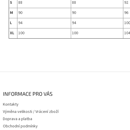
S
88
88
92
M
90
90
96
L
94
94
10
XL
100
100
10
Z
á
p
a
INFORMACE PRO VÁS
t
Kontakty
í
Výměna velikosti / Vrácení zboží
Doprava a platba
Obchodní podmínky