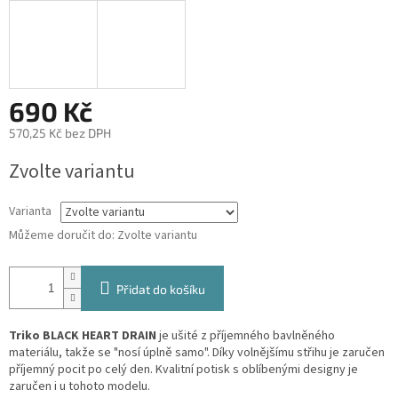
690 Kč
570,25 Kč bez DPH
Měrná
Zvolte variantu
cena:
Varianta
Můžeme doručit do:
Zvolte variantu
Přidat do košíku
Triko BLACK HEART DRAIN
je ušité z příjemného bavlněného
materiálu, takže se "nosí úplně samo". Díky volnějšímu střihu je zaručen
příjemný pocit po celý den. Kvalitní potisk s oblíbenými designy je
zaručen i u tohoto modelu.