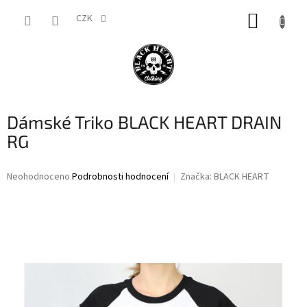
Přejít
NÁKUP
na
CZK
obsah
KOŠÍK
Dámské Triko BLACK HEART DRAIN
RG
Průměrné
Neohodnoceno
Podrobnosti hodnocení
Značka:
BLACK HEART
hodnocení
produktu
je
0,0
z
5
hvězdiček.