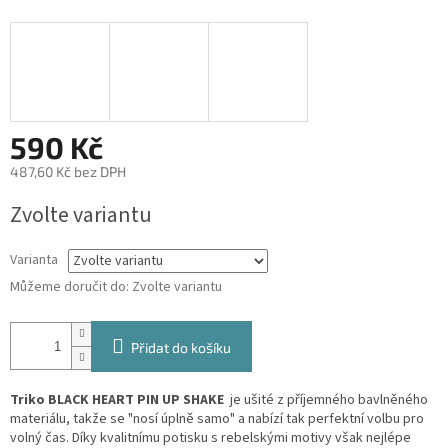
590 Kč
487,60 Kč bez DPH
Měrná
Zvolte variantu
cena:
Varianta
Můžeme doručit do:
Zvolte variantu
Přidat do košíku
Triko BLACK HEART PIN UP SHAKE
je ušité z příjemného bavlněného
materiálu, takže se "nosí úplně samo" a nabízí tak perfektní volbu pro
volný čas. Díky kvalitnímu potisku s rebelskými motivy však nejlépe