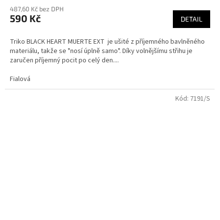
487,60 Kč bez DPH
590 Kč
DETAIL
Triko BLACK HEART MUERTE EXT je ušité z příjemného bavlněného
materiálu, takže se "nosí úplně samo". Díky volnějšímu střihu je
zaručen příjemný pocit po celý den....
Fialová
Kód:
7191/S