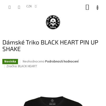
Přejít
NÁKUP
na
CZK
obsah
KOŠÍK
Dámské Triko BLACK HEART PIN UP
SHAKE
Průměrné
Neohodnoceno
Podrobnosti hodnocení
Novinka
hodnocení
Značka:
BLACK HEART
produktu
je
0,0
z
5
hvězdiček.