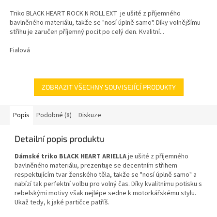
3,0
z
Triko BLACK HEART ROCK N ROLL EXT je ušité z příjemného
5
bavlněného materiálu, takže se "nosí úplně samo". Díky volnějšímu
hvězdiček.
střihu je zaručen příjemný pocit po celý den. Kvalitní...
Fialová
ZOBRAZIT VŠECHNY SOUVISEJÍCÍ PRODUKTY
Popis
Podobné (8)
Diskuze
Detailní popis produktu
Dámské triko BLACK HEART ARIELLA
je ušité z příjemného
bavlněného materiálu, prezentuje se decentním střihem
respektujícím tvar ženského těla, takže se "nosí úplně samo" a
nabízí tak perfektní volbu pro volný čas. Díky kvalitnímu potisku s
rebelskými motivy však nejlépe sedne k motorkářskému stylu.
Ukaž tedy, k jaké partičce patříš.