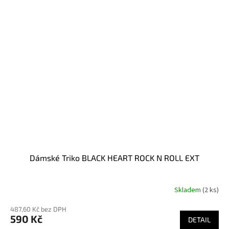
Dámské Triko BLACK HEART ROCK N ROLL EXT
Skladem
(2 ks)
Průměrné
hodnocení
487,60 Kč bez DPH
produktu
590 Kč
je
DETAIL