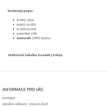
Technický popis:
krátký rukáv
kulatý výstřih
kvalitní potisk
pohodlný střih
materiál:
100% bavlna
Velikostní tabulka (rozměry trika):
Z
á
p
a
INFORMACE PRO VÁS
t
Kontakty
í
Výměna velikosti / Vrácení zboží