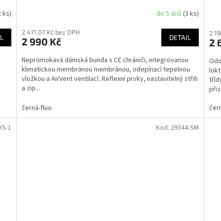
2 ks)
do 5 dnů
(3 ks)
2 471,07 Kč bez DPH
2 1
L
DETAIL
2 990 Kč
2 
Nepromokavá dámská bunda s CE chrániči, integrovanou
Odo
klimatickou membránou membránou, odepínací tepelnou
lok
vložkou a AirVent ventilací. Reflexní prvky, nastavitelný střih
tří
a zip...
při
černá-fluo
čer
XS-1
Kód:
29344-SM