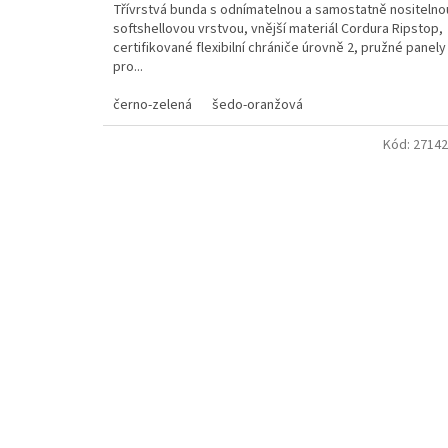
Třívrstvá bunda s odnímatelnou a samostatně nositelno
softshellovou vrstvou, vnější materiál Cordura Ripstop,
certifikované flexibilní chrániče úrovně 2, pružné panely
pro...
černo-zelená
šedo-oranžová
Kód:
27142