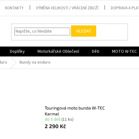
KONTAKTY
VÝMĚNA VELIKOSTI / VRÁCENÍ ZBOŽÍ
DOPRAVA A PLA
HLEDAT
Doplňky
Motorkářské Oblečení
Děti
MOTO W-TEC
duro
Bundy na enduro
Touringová moto bunda W-TEC
Karmal
do 5 dnů
(11 ks)
2 290 Kč