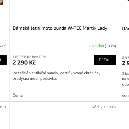
Dámská letní moto bunda W-TEC Martix Lady
Dá
6 ks)
do 5 dnů
(13 ks)
Průměrné
hodnocení
1 892,56 Kč bez DPH
produktu
2 4
L
DETAIL
2 290 Kč
2 
je
2,5
Rozsáhlé ventilační panely, certifikované chrániče,
3 b
z
prodyšná mesh podšívka.
na s
5
ode
hvězdiček.
Černá
čer
XS-1
Kód:
29350-XS