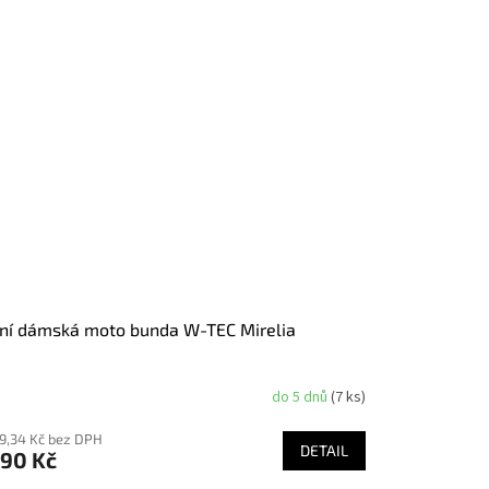
ní dámská moto bunda W-TEC Mirelia
do 5 dnů
(7 ks)
79,34 Kč bez DPH
DETAIL
790 Kč