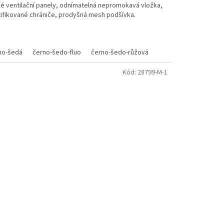
ké ventilační panely, odnímatelná nepromokavá vložka,
tifikované chrániče, prodyšná mesh podšívka.
no-šedá
černo-šedo-fluo
černo-šedo-růžová
Kód:
28799-M-1