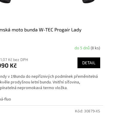
mská moto bunda W-TEC Progair Lady
do 5 dnů
(8 ks)
71,07 Kč bez DPH
DETAIL
990 Kč
undy v 1!Bunda do nepříznivých podmínek přeměnitelná
kvěle prodyšnou letní bundu. Vnitřní síťovina,
pínatelná nepromokavá termo vložka.
ná-fluo
Kód:
30879-XS