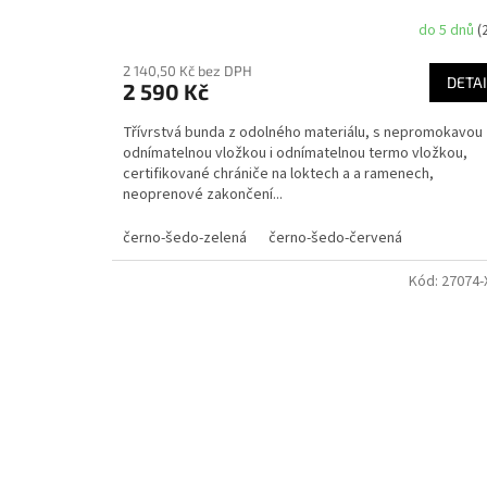
do 5 dnů
(
2 140,50 Kč bez DPH
DETAI
2 590 Kč
Třívrstvá bunda z odolného materiálu, s nepromokavou
odnímatelnou vložkou i odnímatelnou termo vložkou,
certifikované chrániče na loktech a a ramenech,
neoprenové zakončení...
černo-šedo-zelená
černo-šedo-červená
Kód:
27074-