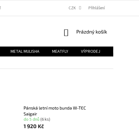
TBA
OBCHODNÍ PODMÍNKY
PODMÍNKY OCHRANY OSOBNÍCH ÚDAJŮ
CZK
Přihlášení
NÁKUPNÍ
Prázdný košík
KOŠÍK
METAL MULISHA
MEATFLY
VÝPRODEJ
B2B
Zn
Pánská letní moto bunda W-TEC
Saigair
do 5 dnů
(6 ks)
1 920 Kč