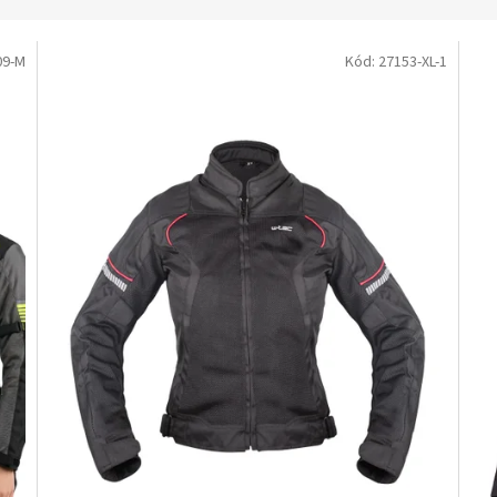
09-M
Kód:
27153-XL-1