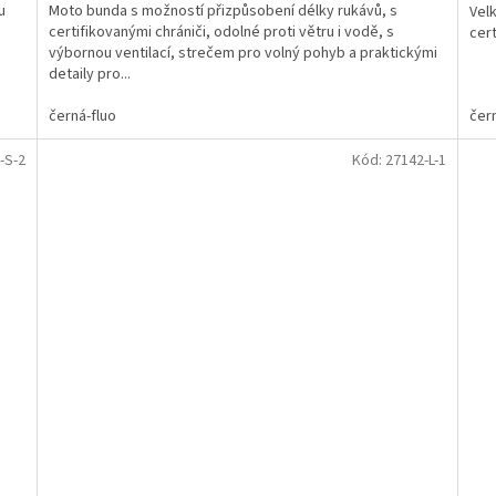
u
Moto bunda s možností přizpůsobení délky rukávů, s
Vel
certifikovanými chrániči, odolné proti větru i vodě, s
cer
výbornou ventilací, strečem pro volný pohyb a praktickými
detaily pro...
černá-fluo
čer
-S-2
Kód:
27142-L-1