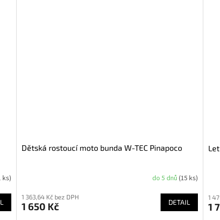
Dětská rostoucí moto bunda W-TEC Pinapoco
Let
1 ks)
do 5 dnů
(15 ks)
1 363,64 Kč bez DPH
1 4
L
DETAIL
1 650 Kč
1 