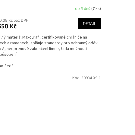
do 5 dnů
(7 ks)
90,08 Kč bez DPH
DETAIL
650 Kč
lný materiál Maxdura®, certifikované chrániče na
tech a ramenech, splňuje standardy pro ochranný oděv
dy A, neoprenové zakončení límce, řada možností
způsobení.
no-šedá
Kód:
30934-XS-1