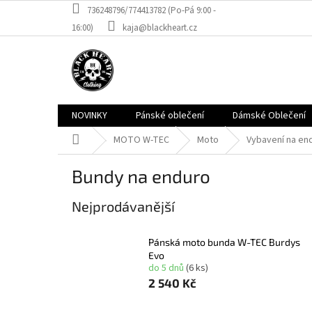
Přejít
736248796/774413782 (Po-Pá 9:00 -
na
16:00)
kaja@blackheart.cz
obsah
NOVINKY
Pánské oblečení
Dámské Oblečení
Domů
MOTO W-TEC
Moto
Vybavení na en
Bundy na enduro
Nejprodávanější
Pánská moto bunda W-TEC Burdys
Evo
do 5 dnů
(6 ks)
2 540 Kč