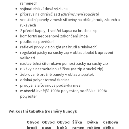
ramenech
vyjímatelná zádová výztuha
příprava na chránič zad
(chránič není součástí)
ventilační panely z mesh síťoviny na břiše, hrudi, zádech a
rukávech
2 přední kapsy, 1 vnitřní kapsa na hrudi na zip
komfortní neoprenové zakončení límce
poutko na pověšení
reflexní prvky Visionight (na hrudi a rukávech)
regulační pásky na suchý zip v oblasti boků k upravení
velikosti
nastavitelná šíře rukávu pomocí pásky na suchý zip
rukávy s nastavitelnou šířkou (na zip a suchý zip)
žebrované pružné panely v oblasti lopatek
odolná polyesterová tkanina
prodyšná síťovinová podšívka mesh
materiál:
vnější: 100% polyester, podšívka: 100%
polyester
Velikostní tabulka (rozměry bundy):
Obvod
Obvod
Obvod
Šířka
Délka
Celková
hrudi
pasu
boků
ramen
rukávu
délka