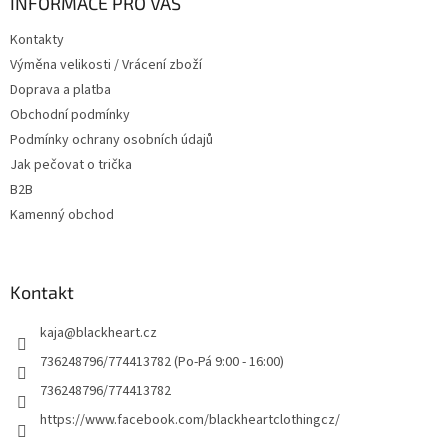
a
INFORMACE PRO VÁS
t
Kontakty
í
Výměna velikosti / Vrácení zboží
Doprava a platba
Obchodní podmínky
Podmínky ochrany osobních údajů
Jak pečovat o trička
B2B
Kamenný obchod
Kontakt
kaja
@
blackheart.cz
736248796/774413782 (Po-Pá 9:00 - 16:00)
736248796/774413782
https://www.facebook.com/blackheartclothingcz/