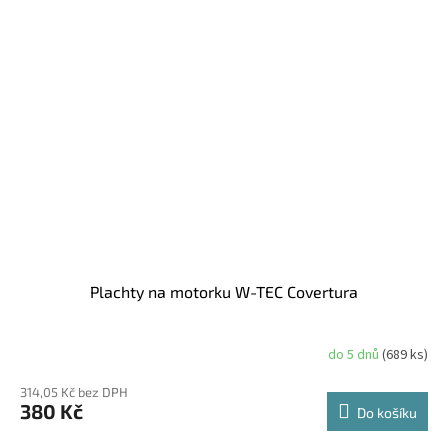
Plachty na motorku W-TEC Covertura
do 5 dnů
(689 ks)
314,05 Kč bez DPH
380 Kč
Do košíku