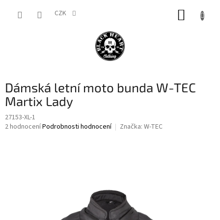
Přejít
NÁKUP
na
CZK
obsah
KOŠÍK
Dámská letní moto bunda W-TEC
Martix Lady
27153-XL-1
Průměrné
2 hodnocení
Podrobnosti hodnocení
Značka:
W-TEC
hodnocení
produktu
je
2,5
z
5
hvězdiček.