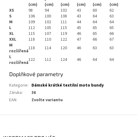
(cm)
(cm)
(cm)
(cm)
(cm)
(cm)
XS
98
94
102
43
60
62
S
106
100
108
43
64
63
M
109
102
111
44
64
64
L
112
105
115
45
65
65
XL
115
107
119
46
65
66
XXL
118
110
122
47
66
67
M
118
114
120
46
63
63
rozšířená
L
122
112
124
46
64
64
rozšířená
Doplňkové parametry
Kategorie
:
Dámské krátké textilní moto bundy
Záruka
:
36
EAN
:
Zvolte variantu
Z
á
p