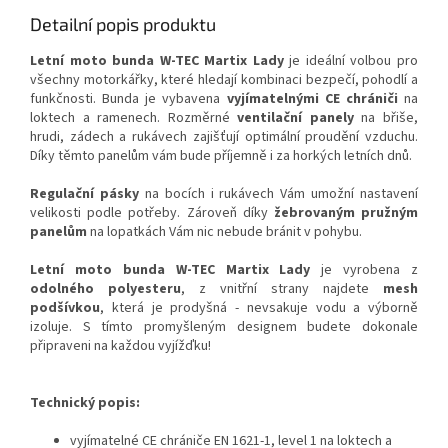
Detailní popis produktu
Letní moto bunda W-TEC Martix Lady
je ideální volbou pro
všechny motorkářky, které hledají kombinaci bezpečí, pohodlí a
funkčnosti. Bunda je vybavena
vyjímatelnými CE chrániči
na
loktech a ramenech. Rozměrné
ventilační
panely
na břiše,
hrudi, zádech a rukávech zajišťují optimální proudění vzduchu.
Díky těmto panelům vám bude příjemně i za horkých letních dnů.
Regulační pásky
na bocích i rukávech Vám umožní nastavení
velikosti podle potřeby. Zároveň díky
žebrovaným pružným
panelům
na lopatkách Vám nic nebude bránit v pohybu.
Letní moto bunda W-TEC Martix Lady
je vyrobena z
odolného polyesteru
, z vnitřní strany najdete
mesh
podšívkou
, která je prodyšná - nevsakuje vodu a výborně
izoluje. S tímto promyšleným designem budete dokonale
připraveni na každou vyjížďku!
Technický popis:
vyjímatelné CE chrániče EN 1621-1, level 1 na loktech a