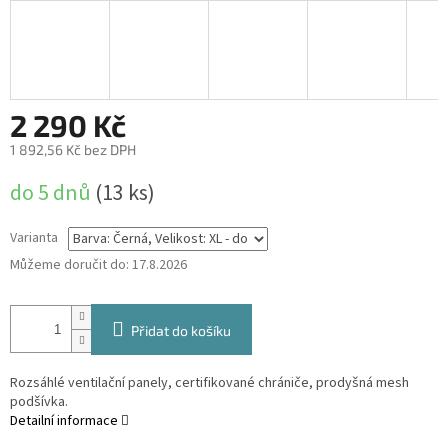
2 290 Kč
1 892,56 Kč bez DPH
Měrná
do 5 dnů
(13 ks)
cena:
Varianta
Můžeme doručit do:
17.8.2026
Přidat do košíku
Rozsáhlé ventilační panely, certifikované chrániče, prodyšná mesh
podšívka.
Detailní informace