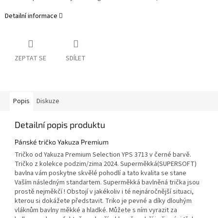
Detailní informace
ZEPTAT SE
SDÍLET
Popis
Diskuze
Detailní popis produktu
Pánské tričko Yakuza Premium
Tričko od Yakuza Premium Selection YPS 3713 v černé barvě.
Tričko z kolekce podzim/zima 2024. Superměkká(SUPERSOFT)
bavlna vám poskytne skvělé pohodlí a tato kvalita se stane
Vaším následným standartem.
Superměkká bavlněná trička jsou
prostě nejměkčí ! Obstojí v jakékoliv i té nejnáročnější situaci,
kterou si dokážete představit. Triko je pevné a díky dlouhým
vláknům bavlny měkké a hladké. Můžete s ním vyrazit za