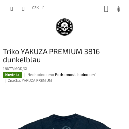
Přejít
NÁKUP
na
CZK
obsah
KOŠÍK
Triko YAKUZA PREMIUM 3816
dunkelblau
19877/MOD/XL
Průměrné
Neohodnoceno
Podrobnosti hodnocení
Novinka
hodnocení
Značka:
YAKUZA PREMIUM
produktu
je
0,0
z
5
hvězdiček.