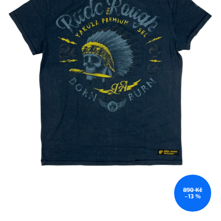
890 Kč
–13 %