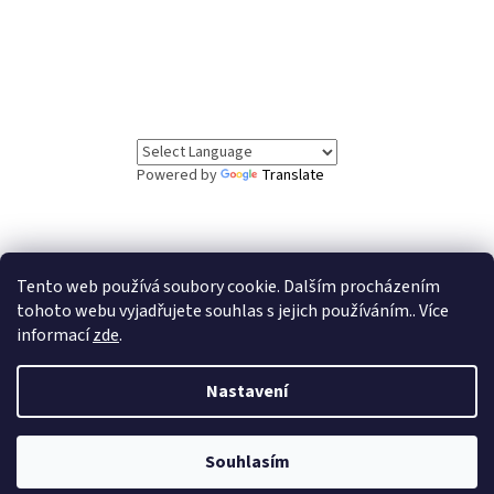
Powered by
Translate
Tento web používá soubory cookie. Dalším procházením
// Informační lišta
tohoto webu vyjadřujete souhlas s jejich používáním.. Více
informací
zde
.
Vážení zákazníci, ve dnech 5.8. až 7.8. čerpáme
dovolenou. Objednávky v tomto období budou vyřízeny
po našem návratu. Děkujeme za pochopení.
Nastavení
Souhlasím