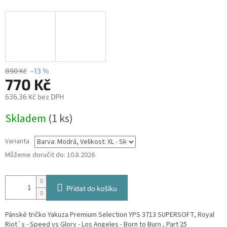
890 Kč
–13 %
770 Kč
636,36 Kč bez DPH
Měrná
Skladem
(1 ks)
cena:
Varianta
Můžeme doručit do:
10.8.2026
Přidat do košíku
Pánské tričko Yakuza Premium Selection YPS 3713 SUPERSOFT, Royal
Riot´s - Speed vs Glory - Los Angeles - Born to Burn , Part 25