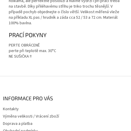
holkama, ale perfektně poslouží a hlavně vydrží i při práci třeba
na stavbě.
Díky přiléhavému střihu je triko trochu těsnější. V
případě pochyb objednejte o číslo větší.
Velikost měřená vleže
na příkladu XL pas / hrudník a záda cca 52 / 53 a 72 cm.
Materiál:
100% bavlna.
PRACÍ POKYNY
PERTE OBRÁCENĚ
perte při teplotě max. 30°C
NE SUŠIČKA !!
Z
á
p
a
INFORMACE PRO VÁS
t
Kontakty
í
Výměna velikosti / Vrácení zboží
Doprava a platba