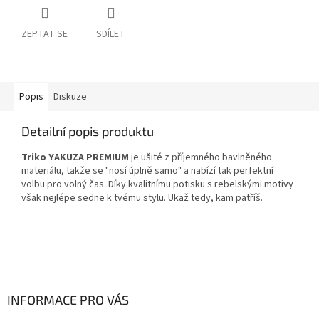
ZEPTAT SE
SDÍLET
Popis
Diskuze
Detailní popis produktu
Triko YAKUZA PREMIUM
je ušité z příjemného bavlněného
materiálu, takže se "nosí úplně samo" a nabízí tak perfektní
volbu pro volný čas. Díky kvalitnímu potisku s rebelskými motivy
však nejlépe sedne k tvému stylu. Ukaž tedy, kam patříš.
Z
á
p
a
INFORMACE PRO VÁS
t