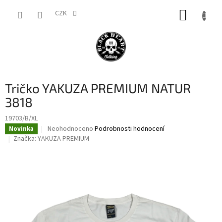
Přejít
NÁKUP
na
CZK
obsah
KOŠÍK
Tričko YAKUZA PREMIUM NATUR
3818
19703/B/XL
Průměrné
Neohodnoceno
Podrobnosti hodnocení
Novinka
hodnocení
Značka:
YAKUZA PREMIUM
produktu
je
0,0
z
5
hvězdiček.