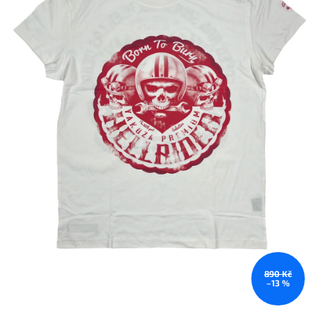
890 Kč
–13 %