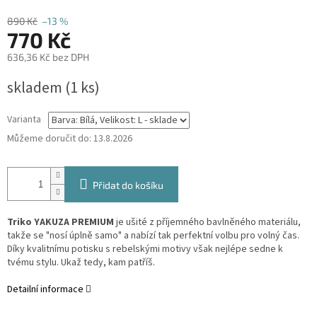
890 Kč
–13 %
770 Kč
636,36 Kč bez DPH
Měrná
skladem
(1 ks)
cena:
Varianta
Můžeme doručit do:
13.8.2026
Přidat do košíku
Triko YAKUZA PREMIUM
je ušité z příjemného bavlněného materiálu,
takže se "nosí úplně samo" a nabízí tak perfektní volbu pro volný čas.
Díky kvalitnímu potisku s rebelskými motivy však nejlépe sedne k
tvému stylu. Ukaž tedy, kam patříš.
Detailní informace