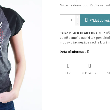
Můžeme doručit do:
Zvolte varian
Přidat do koš
Triko BLACK HEART DRAIN
je u
úplně samo" a nabízí tak perfektní
motivy však nejlépe sedne k tvému
Detailní informace
TISK
ZEPTAT SE
S