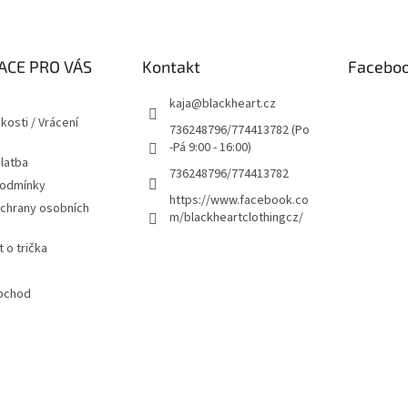
ACE PRO VÁS
Kontakt
Facebo
kaja
@
blackheart.cz
kosti / Vrácení
736248796/774413782 (Po
-Pá 9:00 - 16:00)
latba
736248796/774413782
podmínky
https://www.facebook.co
chrany osobních
m/blackheartclothingcz/
 o trička
bchod