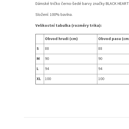
Dámské tričko černo-šedé barvy značky BLACK HEART
Složení: 100% bavlna.
Velikostní tabulka (rozměry trika):
Obvod hrudi (cm)
Obvod pasu (cm
S
88
88
M
90
90
L
94
94
XL
100
100
Z
á