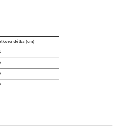
lková délka (cm)
6
0
0
0