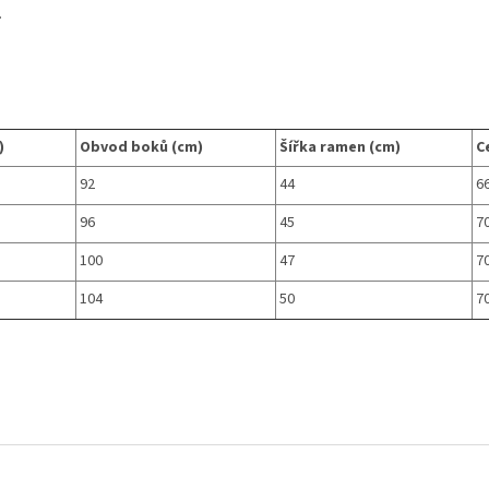
.
)
Obvod boků (cm)
Šířka ramen (cm)
Ce
92
44
6
96
45
7
100
47
7
104
50
7