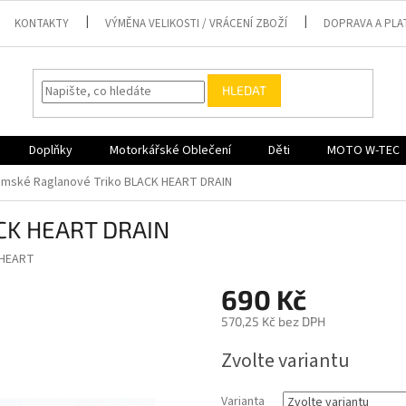
KONTAKTY
VÝMĚNA VELIKOSTI / VRÁCENÍ ZBOŽÍ
DOPRAVA A PLA
HLEDAT
Doplňky
Motorkářské Oblečení
Děti
MOTO W-TEC
mské Raglanové Triko BLACK HEART DRAIN
ACK HEART DRAIN
 HEART
690 Kč
570,25 Kč bez DPH
Měrná
Zvolte variantu
cena:
Varianta