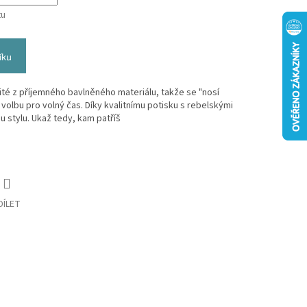
tu
íku
šité z příjemného bavlněného materiálu, takže se "nosí
 volbu pro volný čas. Díky kvalitnímu potisku s rebelskými
 stylu. Ukaž tedy, kam patříš
DÍLET