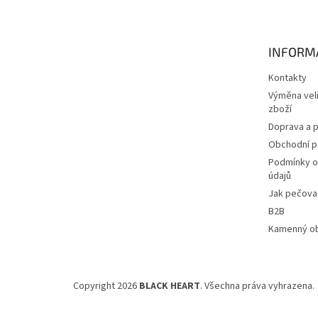
p
a
t
INFORM
í
Kontakty
Výměna veli
zboží
Doprava a p
Obchodní 
Podmínky o
údajů
Jak pečovat
B2B
Kamenný o
Copyright 2026
BLACK HEART
. Všechna práva vyhrazena.